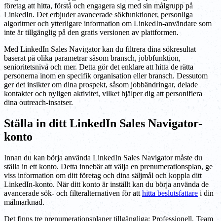
företag att hitta, förstå och engagera sig med sin målgrupp på
LinkedIn. Det erbjuder avancerade sökfunktioner, personliga
algoritmer och ytterligare information om LinkedIn-användare som
inte är tillgänglig på den gratis versionen av plattformen.
Med LinkedIn Sales Navigator kan du filtrera dina sökresultat
baserat på olika parametrar såsom bransch, jobbfunktion,
senioritetsnivå och mer. Detta gör det enklare att hitta de rätta
personerna inom en specifik organisation eller bransch. Dessutom
ger det insikter om dina prospekt, såsom jobbändringar, delade
kontakter och nyligen aktivitet, vilket hjälper dig att personifiera
dina outreach-insatser.
Ställa in ditt LinkedIn Sales Navigator-
konto
Innan du kan börja använda LinkedIn Sales Navigator måste du
ställa in ett konto. Detta innebär att välja en prenumerationsplan, ge
viss information om ditt företag och dina säljmål och koppla ditt
LinkedIn-konto. När ditt konto är inställt kan du börja använda de
avancerade sök- och filteralternativen för att
hitta beslutsfattare
i din
målmarknad.
Det finns tre prenumerationsplaner tillgängliga: Professionell, Team