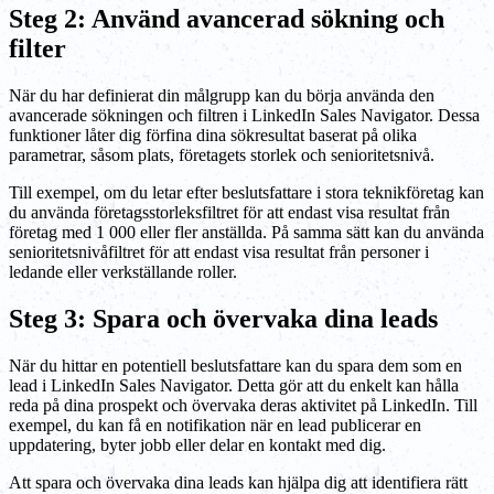
Steg 2: Använd avancerad sökning och
filter
När du har definierat din målgrupp kan du börja använda den
avancerade sökningen och filtren i LinkedIn Sales Navigator. Dessa
funktioner låter dig förfina dina sökresultat baserat på olika
parametrar, såsom plats, företagets storlek och senioritetsnivå.
Till exempel, om du letar efter beslutsfattare i stora teknikföretag kan
du använda företagsstorleksfiltret för att endast visa resultat från
företag med 1 000 eller fler anställda. På samma sätt kan du använda
senioritetsnivåfiltret för att endast visa resultat från personer i
ledande eller verkställande roller.
Steg 3: Spara och övervaka dina leads
När du hittar en potentiell beslutsfattare kan du spara dem som en
lead i LinkedIn Sales Navigator. Detta gör att du enkelt kan hålla
reda på dina prospekt och övervaka deras aktivitet på LinkedIn. Till
exempel, du kan få en notifikation när en lead publicerar en
uppdatering, byter jobb eller delar en kontakt med dig.
Att spara och övervaka dina leads kan hjälpa dig att identifiera rätt