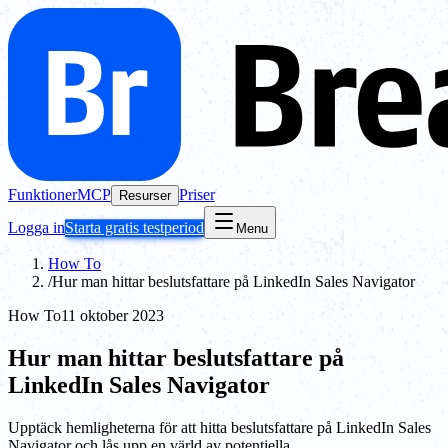
Funktioner
MCP
Priser
Resurser
Logga in
Starta gratis testperiod
Menu
How To
/
Hur man hittar beslutsfattare på LinkedIn Sales Navigator
How To
11 oktober 2023
Hur man hittar beslutsfattare på
LinkedIn Sales Navigator
Upptäck hemligheterna för att hitta beslutsfattare på LinkedIn Sales
Navigator och lås upp en värld av potentiella