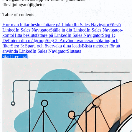
försäljningsmöjligheter.
Table of contents
Hur man hittar beslutsfattare på LinkedIn Sales Navigator
Förstå
LinkedIn Sales Navigator
Ställa in ditt LinkedIn Sales Navigator-
konto
Hitta beslutsfattare på LinkedIn Sales Navigator
Steg 1:
Definiera din målgrupp
Steg 2: Använd avancerad sökning och
filter
Steg 3: Spara och övervaka dina leads
Bästa metoder för att
använda LinkedIn Sales Navigator
Slutsats
Start free trial