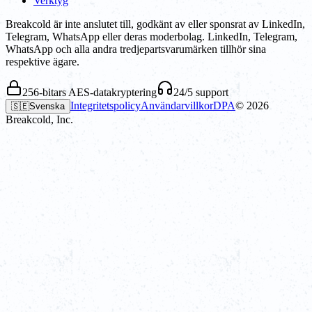
Verktyg
Breakcold är inte anslutet till, godkänt av eller sponsrat av LinkedIn,
Telegram, WhatsApp eller deras moderbolag. LinkedIn, Telegram,
WhatsApp och alla andra tredjepartsvarumärken tillhör sina
respektive ägare.
256-bitars AES-datakryptering
24/5 support
Integritetspolicy
Användarvillkor
DPA
©
2026
🇸🇪
Svenska
Breakcold, Inc.