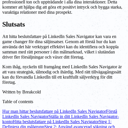
professionell ton och uppträdande i alla dina interaktioner. Detta
kommer att hjälpa dig att göra ett positivt intryck och bygga starka,
varaktiga relationer med dina prospekt.
Slutsats
Att hitta beslutsfattare på LinkedIn Sales Navigator kan vara en
game changer för dina säljinsatser. Genom att förstå hur du kan
använda det här verktyget effektivt kan du identifiera och koppla
samman med rätt personer i din målmarknad, vilket i slutändan
driver fler försäljningar och växer ditt företag.
Kom ihåg, nyckeln till framgång med LinkedIn Sales Navigator är
att vara strategisk, tålmodig och ihärdig. Med rätt tillvägagångssätt
kan du förvandla LinkedIn till ett kraftfullt säljverktyg för ditt
företag.
Written by
Breakcold
Table of contents
Hur man hittar beslutsfattare på LinkedIn Sales Navigator
Förstå
LinkedIn Sales Navigator
Ställa in ditt LinkedIn Sales Navigator-
konto
Hitta beslutsfattare på LinkedIn Sales Navigator
Steg 1:
Definiera din målgrupp
Steg 2: Använd avancerad sökning och