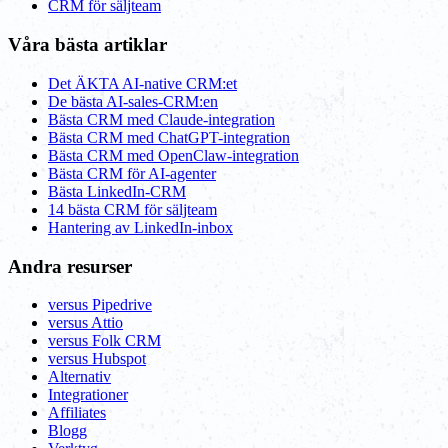
CRM för säljteam
Våra bästa artiklar
Det ÄKTA AI-native CRM:et
De bästa AI-sales-CRM:en
Bästa CRM med Claude-integration
Bästa CRM med ChatGPT-integration
Bästa CRM med OpenClaw-integration
Bästa CRM för AI-agenter
Bästa LinkedIn-CRM
14 bästa CRM för säljteam
Hantering av LinkedIn-inbox
Andra resurser
versus Pipedrive
versus Attio
versus Folk CRM
versus Hubspot
Alternativ
Integrationer
Affiliates
Blogg