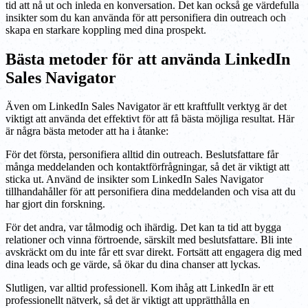
tid att nå ut och inleda en konversation. Det kan också ge värdefulla
insikter som du kan använda för att personifiera din outreach och
skapa en starkare koppling med dina prospekt.
Bästa metoder för att använda LinkedIn
Sales Navigator
Även om LinkedIn Sales Navigator är ett kraftfullt verktyg är det
viktigt att använda det effektivt för att få bästa möjliga resultat. Här
är några bästa metoder att ha i åtanke:
För det första, personifiera alltid din outreach. Beslutsfattare får
många meddelanden och kontaktförfrågningar, så det är viktigt att
sticka ut. Använd de insikter som LinkedIn Sales Navigator
tillhandahåller för att personifiera dina meddelanden och visa att du
har gjort din forskning.
För det andra, var tålmodig och ihärdig. Det kan ta tid att bygga
relationer och vinna förtroende, särskilt med beslutsfattare. Bli inte
avskräckt om du inte får ett svar direkt. Fortsätt att engagera dig med
dina leads och ge värde, så ökar du dina chanser att lyckas.
Slutligen, var alltid professionell. Kom ihåg att LinkedIn är ett
professionellt nätverk, så det är viktigt att upprätthålla en