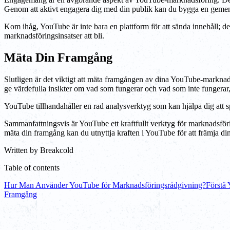
Genom att aktivt engagera dig med din publik kan du bygga en gemens
Kom ihåg, YouTube är inte bara en plattform för att sända innehåll; d
marknadsföringsinsatser att bli.
Mäta Din Framgång
Slutligen är det viktigt att mäta framgången av dina YouTube-marknads
ge värdefulla insikter om vad som fungerar och vad som inte fungerar, vi
YouTube tillhandahåller en rad analysverktyg som kan hjälpa dig att s
Sammanfattningsvis är YouTube ett kraftfullt verktyg för marknadsför
mäta din framgång kan du utnyttja kraften i YouTube för att främja din
Written by
Breakcold
Table of contents
Hur Man Använder YouTube för Marknadsföringsrådgivning?
Förstå
Framgång