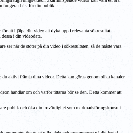
dsföringsrådgivningsvideor. Skärminspelade videor kan vara ett bra
 fungerar bäst för din publik.
för att hjälpa din video att dyka upp i relevanta sökresultat.
dessa i din videodata.
re ser när de stöter på din video i sökresultaten, så de måste vara
 du aktivt främja dina videor. Detta kan göras genom olika kanaler,
videon handlar om och varför tittarna bör se den. Detta kommer att
dare publik och öka din trovärdighet som marknadsföringskonsult.
ppmuntra tittare att gilla, dela och prenumerera på din kanal.