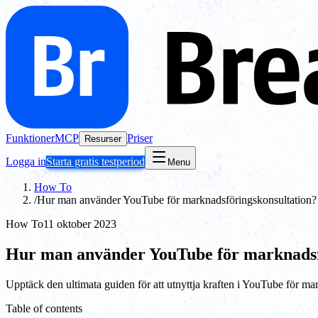
Funktioner
MCP
Priser
Resurser
Logga in
Starta gratis testperiod
Menu
How To
/
Hur man använder YouTube för marknadsföringskonsultation?
How To
11 oktober 2023
Hur man använder YouTube för marknadsf
Upptäck den ultimata guiden för att utnyttja kraften i YouTube för ma
Table of contents