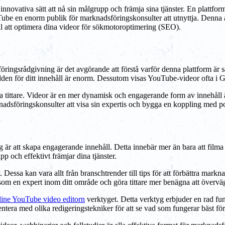
innovativa sätt att nå sin målgrupp och främja sina tjänster. En plattfor
ube en enorm publik för marknadsföringskonsulter att utnyttja. Denna
ll att optimera dina videor för sökmotoroptimering (SEO).
ringsrådgivning är det avgörande att förstå varför denna plattform är s
den för ditt innehåll är enorm. Dessutom visas YouTube-videor ofta i Goo
ittare. Videor är en mer dynamisk och engagerande form av innehåll än tex
adsföringskonsulter att visa sin expertis och bygga en koppling med po
g är att skapa engagerande innehåll. Detta innebär mer än bara att fil
upp och effektivt främjar dina tjänster.
Dessa kan vara allt från branschtrender till tips för att förbättra markn
som en expert inom ditt område och göra tittare mer benägna att överväg
line YouTube video editorn
verktyget. Detta verktyg erbjuder en rad funk
tera med olika redigeringstekniker för att se vad som fungerar bäst för 