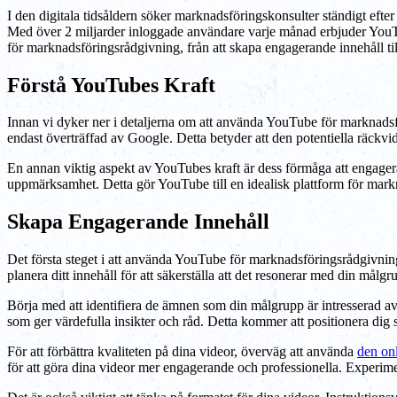
I den digitala tidsåldern söker marknadsföringskonsulter ständigt efter 
Med över 2 miljarder inloggade användare varje månad erbjuder YouT
för marknadsföringsrådgivning, från att skapa engagerande innehåll ti
Förstå YouTubes Kraft
Innan vi dyker ner i detaljerna om att använda YouTube för marknadsfö
endast överträffad av Google. Detta betyder att den potentiella räckvid
En annan viktig aspekt av YouTubes kraft är dess förmåga att engagera t
uppmärksamhet. Detta gör YouTube till en idealisk plattform för markn
Skapa Engagerande Innehåll
Det första steget i att använda YouTube för marknadsföringsrådgivnin
planera ditt innehåll för att säkerställa att det resonerar med din målgr
Börja med att identifiera de ämnen som din målgrupp är intresserad av. 
som ger värdefulla insikter och råd. Detta kommer att positionera dig 
För att förbättra kvaliteten på dina videor, överväg att använda
den on
för att göra dina videor mer engagerande och professionella. Experimen