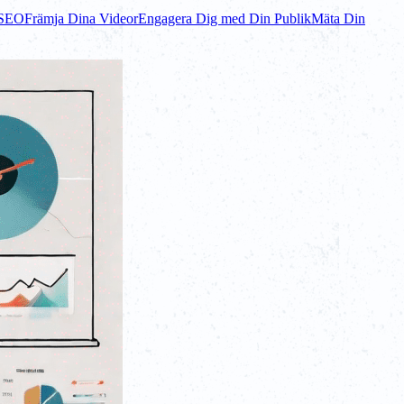
 SEO
Främja Dina Videor
Engagera Dig med Din Publik
Mäta Din