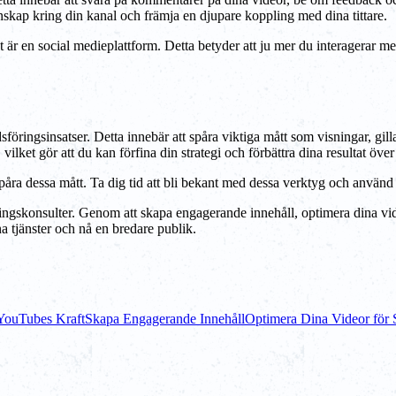
kap kring din kanal och främja en djupare koppling med dina tittare.
et är en social medieplattform. Detta betyder att ju mer du interagera
föringsinsatser. Detta innebär att spåra viktiga mått som visningar, gi
lket gör att du kan förfina din strategi och förbättra dina resultat över 
påra dessa mått. Ta dig tid att bli bekant med dessa verktyg och använ
ingskonsulter. Genom att skapa engagerande innehåll, optimera dina vi
a tjänster och nå en bredare publik.
 YouTubes Kraft
Skapa Engagerande Innehåll
Optimera Dina Videor för