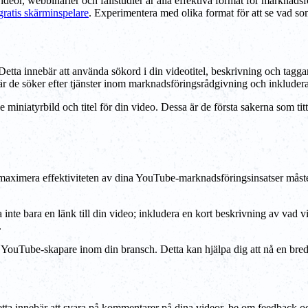
svideor, webbinarier och fallstudier är alla effektiva format för markna
gratis skärminspelare
. Experimentera med olika format för att se vad som
Detta innebär att använda sökord i din videotitel, beskrivning och taggar 
 de söker efter tjänster inom marknadsföringsrådgivning och inkludera 
niatyrbild och titel för din video. Dessa är de första sakerna som titta
 maximera effektiviteten av dina YouTube-marknadsföringsinsatser måste
 inte bara en länk till din video; inkludera en kort beskrivning av vad 
.
 YouTube-skapare inom din bransch. Detta kan hjälpa dig att nå en bre
innebär att svara på kommentarer på dina videor, be om feedback och u