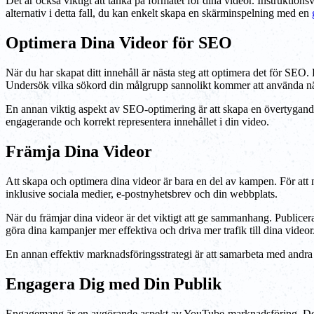
Det är också viktigt att tänka på formatet för dina videor. Instruktion
alternativ i detta fall, du kan enkelt skapa en skärminspelning med en
Optimera Dina Videor för SEO
När du har skapat ditt innehåll är nästa steg att optimera det för SEO. 
Undersök vilka sökord din målgrupp sannolikt kommer att använda när
En annan viktig aspekt av SEO-optimering är att skapa en övertygande mi
engagerande och korrekt representera innehållet i din video.
Främja Dina Videor
Att skapa och optimera dina videor är bara en del av kampen. För att
inklusive sociala medier, e-postnyhetsbrev och din webbplats.
När du främjar dina videor är det viktigt att ge sammanhang. Publicera
göra dina kampanjer mer effektiva och driva mer trafik till dina videor
En annan effektiv marknadsföringsstrategi är att samarbeta med andra
Engagera Dig med Din Publik
Engagemang är en avgörande aspekt av YouTube-marknadsföring. Detta 