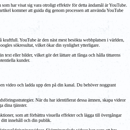
m som har visat sig vara otroligt effektiv för detta ändamål är YouTube.
 artikel kommer att guida dig genom processen att använda YouTube
å kraftfull. YouTube är den näst mest besökta webbplatsen i världen,
gles sökresultat, vilket ökar din synlighet ytterligare.
t eller bilder, vilket gör det lättare att fånga och hålla tittarens
tentiella kunder.
ma en video och ladda upp den på din kanal. Du behöver noggrant
adsföringsstrategier. När du har identifierat dessa ämnen, skapa videor
a dina tjänster.
tioner, som att förbättra visuella effekter och lägga till övergångar
ditt innehåll och din publik.