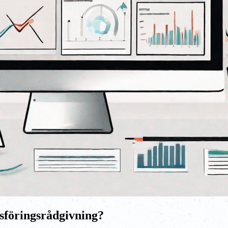
föringsrådgivning?