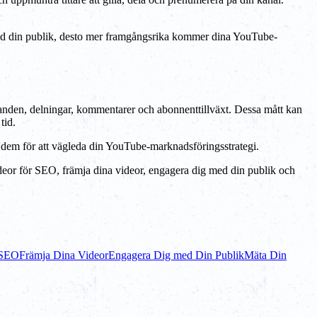
r med din publik, desto mer framgångsrika kommer dina YouTube-
llanden, delningar, kommentarer och abonnenttillväxt. Dessa mått kan
tid.
d dem för att vägleda din YouTube-marknadsföringsstrategi.
deor för SEO, främja dina videor, engagera dig med din publik och
 SEO
Främja Dina Videor
Engagera Dig med Din Publik
Mäta Din