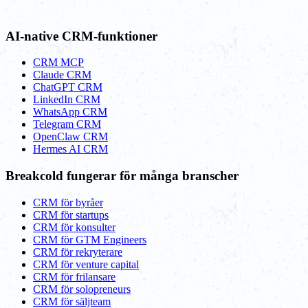
AI-native CRM-funktioner
CRM MCP
Claude CRM
ChatGPT CRM
LinkedIn CRM
WhatsApp CRM
Telegram CRM
OpenClaw CRM
Hermes AI CRM
Breakcold fungerar för många branscher
CRM för byråer
CRM för startups
CRM för konsulter
CRM för GTM Engineers
CRM för rekryterare
CRM för venture capital
CRM för frilansare
CRM för solopreneurs
CRM för säljteam