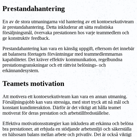
Prestandahantering
En av de stora utmaningarna vid hantering av ett kontoexekutivteam
är prestandahantering. Detta inkluderar att sätta realistiska
försäljningsmål, övervaka prestationen hos varje teammedlem och
ge konstruktiv feedback.
Prestandahantering kan vara en känslig uppgift, eftersom det innebär
att balansera företagets förväntningar med teammedlemmarnas
kapabiliteter. Det kräver effektiv kommunikation, regelbundna
prestationsgranskningar och ett rättvist belönings- och
erkännandesystem.
Teamets motivation
Att motivera ett kontoexekutivteam kan vara en annan utmaning.
Försäljningsjobb kan vara stressiga, med stort tryck att nå mål och
konstant kundinteraktion. Därför är det viktigt att hålla teamet
motiverat för deras prestation och arbetstillfredsställelse.
Effektiva motivationsstrategier kan inkludera att erkänna och belöna
bra prestationer, att erbjuda en stödjande arbetsmiljö och säkerställa
en hälsosam balans mellan arbete och privatliv. Det är också viktigt