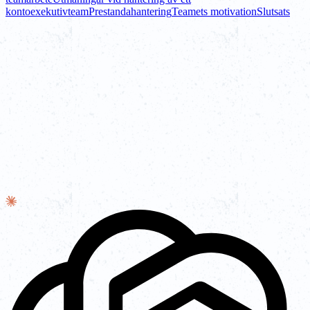
kontoexekutivteam
Prestandahantering
Teamets motivation
Slutsats