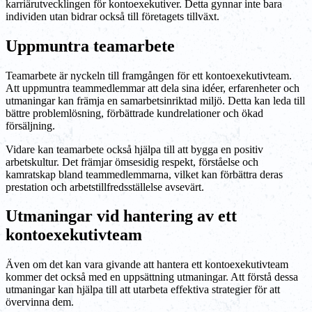
karriärutvecklingen för kontoexekutiver. Detta gynnar inte bara
individen utan bidrar också till företagets tillväxt.
Uppmuntra teamarbete
Teamarbete är nyckeln till framgången för ett kontoexekutivteam.
Att uppmuntra teammedlemmar att dela sina idéer, erfarenheter och
utmaningar kan främja en samarbetsinriktad miljö. Detta kan leda till
bättre problemlösning, förbättrade kundrelationer och ökad
försäljning.
Vidare kan teamarbete också hjälpa till att bygga en positiv
arbetskultur. Det främjar ömsesidig respekt, förståelse och
kamratskap bland teammedlemmarna, vilket kan förbättra deras
prestation och arbetstillfredsställelse avsevärt.
Utmaningar vid hantering av ett
kontoexekutivteam
Även om det kan vara givande att hantera ett kontoexekutivteam
kommer det också med en uppsättning utmaningar. Att förstå dessa
utmaningar kan hjälpa till att utarbeta effektiva strategier för att
övervinna dem.