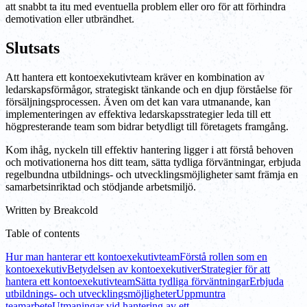
att snabbt ta itu med eventuella problem eller oro för att förhindra
demotivation eller utbrändhet.
Slutsats
Att hantera ett kontoexekutivteam kräver en kombination av
ledarskapsförmågor, strategiskt tänkande och en djup förståelse för
försäljningsprocessen. Även om det kan vara utmanande, kan
implementeringen av effektiva ledarskapsstrategier leda till ett
högpresterande team som bidrar betydligt till företagets framgång.
Kom ihåg, nyckeln till effektiv hantering ligger i att förstå behoven
och motivationerna hos ditt team, sätta tydliga förväntningar, erbjuda
regelbundna utbildnings- och utvecklingsmöjligheter samt främja en
samarbetsinriktad och stödjande arbetsmiljö.
Written by
Breakcold
Table of contents
Hur man hanterar ett kontoexekutivteam
Förstå rollen som en
kontoexekutiv
Betydelsen av kontoexekutiver
Strategier för att
hantera ett kontoexekutivteam
Sätta tydliga förväntningar
Erbjuda
utbildnings- och utvecklingsmöjligheter
Uppmuntra
teamarbete
Utmaningar vid hantering av ett