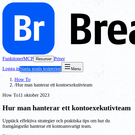
Funktioner
MCP
Priser
Resurser
Logga in
Starta gratis testperiod
Menu
How To
/
Hur man hanterar ett kontoexekutivteam
How To
11 oktober 2023
Hur man hanterar ett kontoexekutivteam
Upptäck effektiva strategier och praktiska tips om hur du
framgångsrikt hanterar ett kontoansvarigt team.