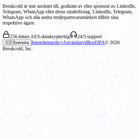
Breakcold är inte anslutet till, godkänt av eller sponsrat av LinkedIn,
Telegram, WhatsApp eller deras moderbolag. LinkedIn, Telegram,
WhatsApp och alla andra tredjepartsvarumärken tillhör sina
respektive ägare.
256-bitars AES-datakryptering
24/5 support
Integritetspolicy
Användarvillkor
DPA
©
2026
🇸🇪
Svenska
Breakcold, Inc.