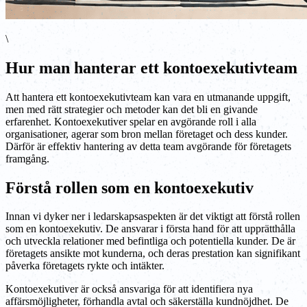
\
Hur man hanterar ett kontoexekutivteam
Att hantera ett kontoexekutivteam kan vara en utmanande uppgift,
men med rätt strategier och metoder kan det bli en givande
erfarenhet. Kontoexekutiver spelar en avgörande roll i alla
organisationer, agerar som bron mellan företaget och dess kunder.
Därför är effektiv hantering av detta team avgörande för företagets
framgång.
Förstå rollen som en kontoexekutiv
Innan vi dyker ner i ledarskapsaspekten är det viktigt att förstå rollen
som en kontoexekutiv. De ansvarar i första hand för att upprätthålla
och utveckla relationer med befintliga och potentiella kunder. De är
företagets ansikte mot kunderna, och deras prestation kan signifikant
påverka företagets rykte och intäkter.
Kontoexekutiver är också ansvariga för att identifiera nya
affärsmöjligheter, förhandla avtal och säkerställa kundnöjdhet. De