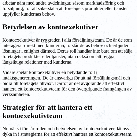
arbetar nära med andra avdelningar, såsom marknadsföring och
försäljning, för att säkerställa att företagets produkter eller tjänster
uppfyller kundernas behov.
Betydelsen av kontoexekutiver
Kontoexekutiver är ryggraden i alla försäljningsteam. De är de som
interagerar direkt med kunderna, förstår deras behov och erbjuder
lösningar i enlighet därmed. Deras roll handlar inte bara om att sälja
företagets produkter eller tjänster, utan också om att bygga
långsiktiga relationer med kunderna.
Vidare spelar kontoexekutiver en betydande roll i
intäktsgenereringen. De är ansvariga för att nå försäljningsmål och
bidra till företagets tillväxt. Därför är det avgörande att effektivt
hantera ett kontoexekutivteam för den övergripande framgången av
verksamheten.
Strategier för att hantera ett
kontoexekutivteam
Nu när vi förstår rollen och betydelsen av kontoexekutiver, låt oss
dyka in i strategierna för att effektivt hantera ett kontoexekutivteam.