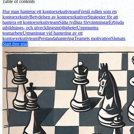
Table of contents
Hur man hanterar ett kontoexekutivteam
Förstå rollen som en
kontoexekutiv
Betydelsen av kontoexekutiver
Strategier för att
hantera ett kontoexekutivteam
Sätta tydliga förväntningar
Erbjuda
utbildnings- och utvecklingsmöjligheter
Uppmuntra
teamarbete
Utmaningar vid hantering av ett
kontoexekutivteam
Prestandahantering
Teamets motivation
Slutsats
Start free trial