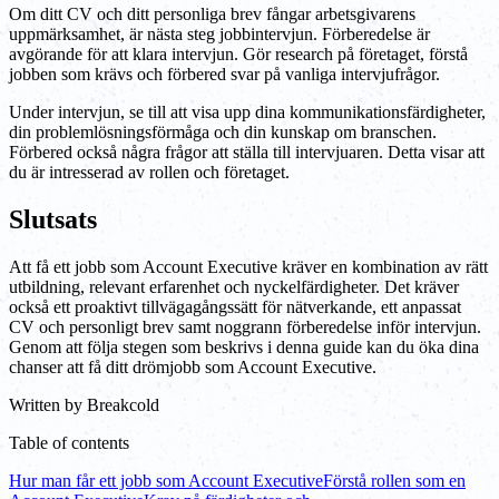
Om ditt CV och ditt personliga brev fångar arbetsgivarens
uppmärksamhet, är nästa steg jobbintervjun. Förberedelse är
avgörande för att klara intervjun. Gör research på företaget, förstå
jobben som krävs och förbered svar på vanliga intervjufrågor.
Under intervjun, se till att visa upp dina kommunikationsfärdigheter,
din problemlösningsförmåga och din kunskap om branschen.
Förbered också några frågor att ställa till intervjuaren. Detta visar att
du är intresserad av rollen och företaget.
Slutsats
Att få ett jobb som Account Executive kräver en kombination av rätt
utbildning, relevant erfarenhet och nyckelfärdigheter. Det kräver
också ett proaktivt tillvägagångssätt för nätverkande, ett anpassat
CV och personligt brev samt noggrann förberedelse inför intervjun.
Genom att följa stegen som beskrivs i denna guide kan du öka dina
chanser att få ditt drömjobb som Account Executive.
Written by
Breakcold
Table of contents
Hur man får ett jobb som Account Executive
Förstå rollen som en