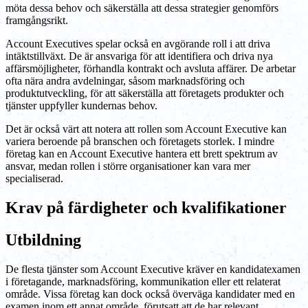
möta dessa behov och säkerställa att dessa strategier genomförs
framgångsrikt.
Account Executives spelar också en avgörande roll i att driva
intäktstillväxt. De är ansvariga för att identifiera och driva nya
affärsmöjligheter, förhandla kontrakt och avsluta affärer. De arbetar
ofta nära andra avdelningar, såsom marknadsföring och
produktutveckling, för att säkerställa att företagets produkter och
tjänster uppfyller kundernas behov.
Det är också värt att notera att rollen som Account Executive kan
variera beroende på branschen och företagets storlek. I mindre
företag kan en Account Executive hantera ett brett spektrum av
ansvar, medan rollen i större organisationer kan vara mer
specialiserad.
Krav på färdigheter och kvalifikationer
Utbildning
De flesta tjänster som Account Executive kräver en kandidatexamen
i företagande, marknadsföring, kommunikation eller ett relaterat
område. Vissa företag kan dock också överväga kandidater med en
examen inom ett annat område, förutsatt att de har relevant