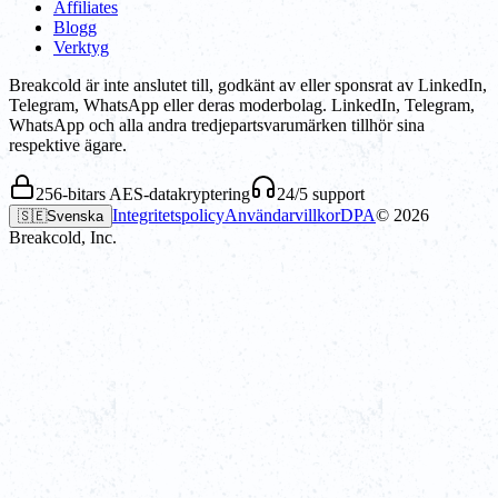
Affiliates
Blogg
Verktyg
Breakcold är inte anslutet till, godkänt av eller sponsrat av LinkedIn,
Telegram, WhatsApp eller deras moderbolag. LinkedIn, Telegram,
WhatsApp och alla andra tredjepartsvarumärken tillhör sina
respektive ägare.
256-bitars AES-datakryptering
24/5 support
Integritetspolicy
Användarvillkor
DPA
©
2026
🇸🇪
Svenska
Breakcold, Inc.