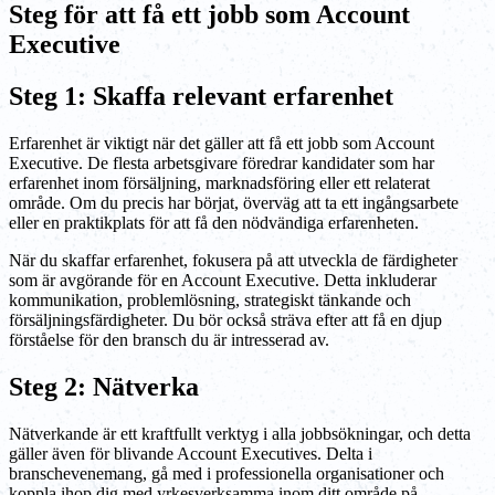
Steg för att få ett jobb som Account
Executive
Steg 1: Skaffa relevant erfarenhet
Erfarenhet är viktigt när det gäller att få ett jobb som Account
Executive. De flesta arbetsgivare föredrar kandidater som har
erfarenhet inom försäljning, marknadsföring eller ett relaterat
område. Om du precis har börjat, överväg att ta ett ingångsarbete
eller en praktikplats för att få den nödvändiga erfarenheten.
När du skaffar erfarenhet, fokusera på att utveckla de färdigheter
som är avgörande för en Account Executive. Detta inkluderar
kommunikation, problemlösning, strategiskt tänkande och
försäljningsfärdigheter. Du bör också sträva efter att få en djup
förståelse för den bransch du är intresserad av.
Steg 2: Nätverka
Nätverkande är ett kraftfullt verktyg i alla jobbsökningar, och detta
gäller även för blivande Account Executives. Delta i
branschevenemang, gå med i professionella organisationer och
koppla ihop dig med yrkesverksamma inom ditt område på