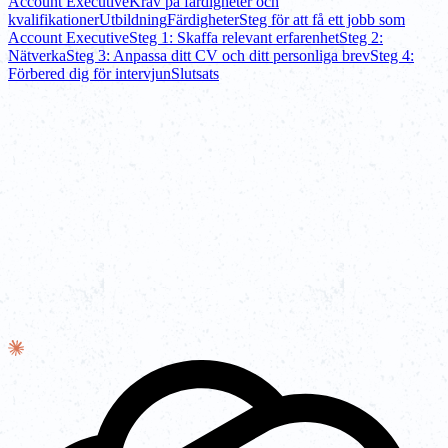
Account Executive
Krav på färdigheter och
kvalifikationer
Utbildning
Färdigheter
Steg för att få ett jobb som
Account Executive
Steg 1: Skaffa relevant erfarenhet
Steg 2:
Nätverka
Steg 3: Anpassa ditt CV och ditt personliga brev
Steg 4:
Förbered dig för intervjun
Slutsats