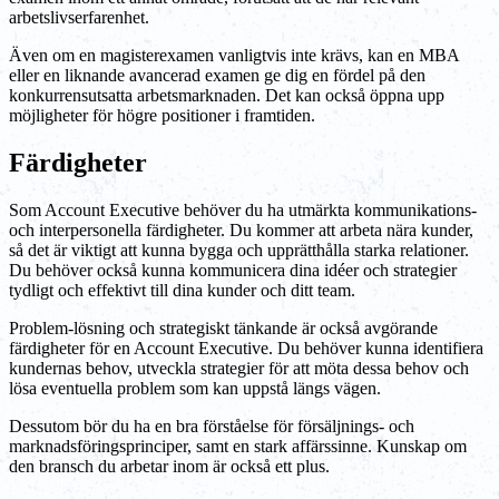
arbetslivserfarenhet.
Även om en magisterexamen vanligtvis inte krävs, kan en MBA
eller en liknande avancerad examen ge dig en fördel på den
konkurrensutsatta arbetsmarknaden. Det kan också öppna upp
möjligheter för högre positioner i framtiden.
Färdigheter
Som Account Executive behöver du ha utmärkta kommunikations-
och interpersonella färdigheter. Du kommer att arbeta nära kunder,
så det är viktigt att kunna bygga och upprätthålla starka relationer.
Du behöver också kunna kommunicera dina idéer och strategier
tydligt och effektivt till dina kunder och ditt team.
Problem-lösning och strategiskt tänkande är också avgörande
färdigheter för en Account Executive. Du behöver kunna identifiera
kundernas behov, utveckla strategier för att möta dessa behov och
lösa eventuella problem som kan uppstå längs vägen.
Dessutom bör du ha en bra förståelse för försäljnings- och
marknadsföringsprinciper, samt en stark affärssinne. Kunskap om
den bransch du arbetar inom är också ett plus.