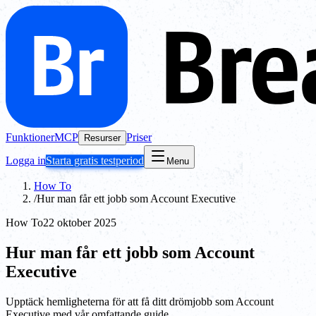
Funktioner
MCP
Priser
Resurser
Logga in
Starta gratis testperiod
Menu
How To
/
Hur man får ett jobb som Account Executive
How To
22 oktober 2025
Hur man får ett jobb som Account
Executive
Upptäck hemligheterna för att få ditt drömjobb som Account
Executive med vår omfattande guide.