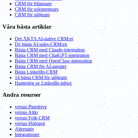
CRM för frilansare
CRM för solopreneurs
CRM för säljteam
Våra bästa artiklar
Det ÄKTA AI-native CRM:et
De bästa AI-sales-CRM:en
Bästa CRM med Claude-integration
Bästa CRM med ChatGPT-integration
Bästa CRM med OpenClaw-integration
Bästa CRM för AI-agenter
Bästa LinkedIn-CRM
14 bästa CRM för säljteam
Hantering av LinkedIn-inbox
Andra resurser
versus Pipedrive
versus Attio
versus Folk CRM
versus Hubspot
Alternativ
Integrationer