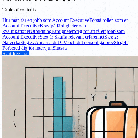
Table of contents
Hur man får ett jobb som Account Executive
Förstå rollen som en
Account Executive
Krav på färdigheter och
kvalifikationer
Utbildning
Färdigheter
Steg för att få ett jobb som
Account Executive
Steg 1: Skaffa relevant erfarenhet
Steg 2:
Nätverka
Steg 3: Anpassa ditt CV och ditt personliga brev
Steg 4:
Förbered dig för intervjun
Slutsats
Start free trial