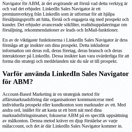
Navigator för ABM, är det avgörande att förstå vad detta verktyg är
och vad det erbjuder. LinkedIn Sales Navigator är ett
premiumverktyg från LinkedIn som är utformat för att hjälpa
försäljningsproffs att hitta, förstå och engagera sig med prospekt och
kunder. Det erbjuder avancerade sökfilter, realtidsuppdateringar om
försäljning, rekommendationer av leads och InMail-funktioner.
En av de viktigaste funktionerna i LinkedIn Sales Navigator är dess
förmåga att ge insikter om dina prospekt. Detta inkluderar
information om deras roll, deras företag, deras bransch och deras
interaktioner på LinkedIn. Dessa insikter kan vara ovärderliga för att
forma din strategi och meddelanden när du når ut till prospekt.
Varför använda LinkedIn Sales Navigator
för ABM?
Account-Based Marketing är en strategisk metod för
affärsmarknadsföring där organisationer kommunicerar med
individuella prospekt eller kundkonton som marknader av ett. Med
andra ord, istället för att kasta ut ett brett nät med dina
marknadsföringsinsatser, fokuserar ABM på en specifik uppsättning
av målkonton. Denna metod kräver en djup förståelse av varje
målaccount, och det är där LinkedIn Sales Navigator kommer in.