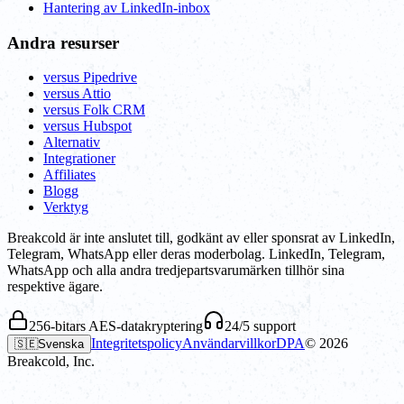
Hantering av LinkedIn-inbox
Andra resurser
versus Pipedrive
versus Attio
versus Folk CRM
versus Hubspot
Alternativ
Integrationer
Affiliates
Blogg
Verktyg
Breakcold är inte anslutet till, godkänt av eller sponsrat av LinkedIn,
Telegram, WhatsApp eller deras moderbolag. LinkedIn, Telegram,
WhatsApp och alla andra tredjepartsvarumärken tillhör sina
respektive ägare.
256-bitars AES-datakryptering
24/5 support
Integritetspolicy
Användarvillkor
DPA
©
2026
🇸🇪
Svenska
Breakcold, Inc.