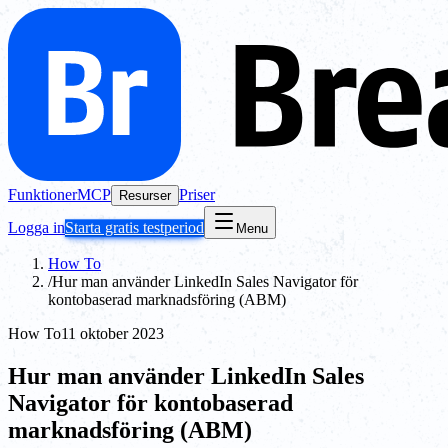
Funktioner
MCP
Priser
Resurser
Logga in
Starta gratis testperiod
Menu
How To
/
Hur man använder LinkedIn Sales Navigator för
kontobaserad marknadsföring (ABM)
How To
11 oktober 2023
Hur man använder LinkedIn Sales
Navigator för kontobaserad
marknadsföring (ABM)