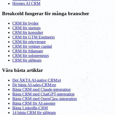
Hermes AI CRM
Breakcold fungerar för många branscher
CRM för byråer
CRM för startups
CRM för konsulter
CRM för GTM Engineers
CRM för rekryterare
CRM för venture capital
CRM för frilansare
CRM för solopreneurs
CRM för säljteam
Våra bästa artiklar
Det ÄKTA AI-native CRM:et
De bästa AI-sales-CRM:en
Bästa CRM med Claude-integration
Bästa CRM med ChatGPT-integration
Bästa CRM med OpenClaw-integration
Bästa CRM för AI-agenter
Bästa LinkedIn-CRM
14 bästa CRM för säljteam