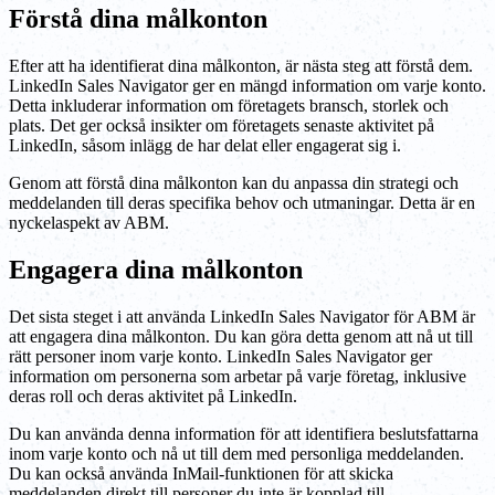
Förstå dina målkonton
Efter att ha identifierat dina målkonton, är nästa steg att förstå dem.
LinkedIn Sales Navigator ger en mängd information om varje konto.
Detta inkluderar information om företagets bransch, storlek och
plats. Det ger också insikter om företagets senaste aktivitet på
LinkedIn, såsom inlägg de har delat eller engagerat sig i.
Genom att förstå dina målkonton kan du anpassa din strategi och
meddelanden till deras specifika behov och utmaningar. Detta är en
nyckelaspekt av ABM.
Engagera dina målkonton
Det sista steget i att använda LinkedIn Sales Navigator för ABM är
att engagera dina målkonton. Du kan göra detta genom att nå ut till
rätt personer inom varje konto. LinkedIn Sales Navigator ger
information om personerna som arbetar på varje företag, inklusive
deras roll och deras aktivitet på LinkedIn.
Du kan använda denna information för att identifiera beslutsfattarna
inom varje konto och nå ut till dem med personliga meddelanden.
Du kan också använda InMail-funktionen för att skicka
meddelanden direkt till personer du inte är kopplad till.