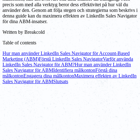
precis som med alla verktyg beror dess effektivitet på hur väl du
använder den. Genom att följa stegen och strategierna som beskrivs i
denna guide kan du maximera effekten av LinkedIn Sales Navigator
för dina ABM-insatser.
Written by
Breakcold
Table of contents
Hur man använder LinkedIn Sales Navigator för Account-Based
Marketing (ABM)
Förstå LinkedIn Sales Navigator
Varför använda
LinkedIn Sales Navigator för ABM?
Hur man använder LinkedIn
Sales Navigator för ABM
Identifiera målkonton
Förstå dina
målkonton
Engagera dina målkonton
Maximera effekten av LinkedIn
Sales Navigator för ABM
Slutsats