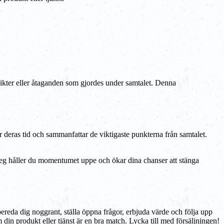
sikter eller åtaganden som gjordes under samtalet. Denna
för deras tid och sammanfattar de viktigaste punkterna från samtalet.
 steg håller du momentumet uppe och ökar dina chanser att stänga
ereda dig noggrant, ställa öppna frågor, erbjuda värde och följa upp
m din produkt eller tjänst är en bra match. Lycka till med försäljningen!