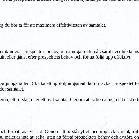
eg du bör ta för att maximera effektiviteten av samtalet.
a inkluderar prospektets behov, utmaningar och mål, samt eventuella in
 eller tjänst efter prospektets behov och för att följa upp effektivt.
örsäljningstratten. Skicka ett uppföljningsmail där du tackar prospektet 
der samtalet.
emo, ett förslag eller ett nytt samtal. Genom att schemalägga ett nästa
ch förbättras över tid. Genom att förstå syftet med upptäcktsamtal, förb
, målet är inte att sälja, utan att förstå prospektets behov och avgöra o