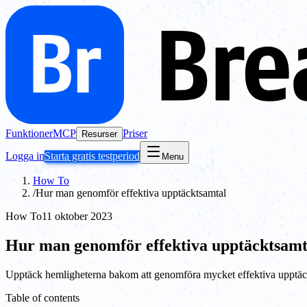
Funktioner
MCP
Priser
Resurser
Logga in
Starta gratis testperiod
Menu
How To
/
Hur man genomför effektiva upptäcktsamtal
How To
11 oktober 2023
Hur man genomför effektiva upptäcktsamt
Upptäck hemligheterna bakom att genomföra mycket effektiva upptäc
Table of contents