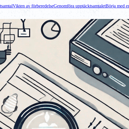
tsamtal
Vikten av förberedelse
Genomföra upptäcktsamtalet
Börja med en