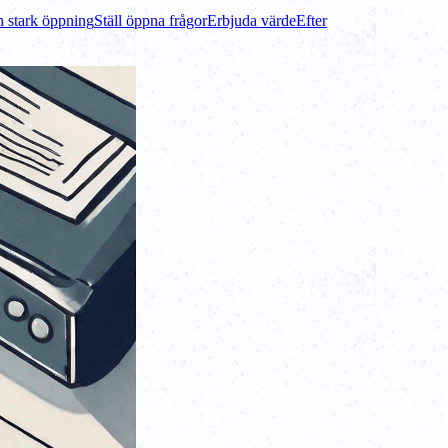
 stark öppning
Ställ öppna frågor
Erbjuda värde
Efter