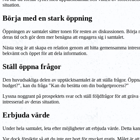
situation.
Börja med en stark öppning
Öppningen av samtalet sätter tonen för resten av diskussionen. Börja med
deras tid och gör dem mer benägna att engagera sig i samtalet.
Nästa steg är att skapa en relation genom att hitta gemensamma intress
bekvämt och öppet för att dela information.
Ställ öppna frågor
Den huvudsakliga delen av upptäcktsamtalet är att ställa frågor. Öppna 
budget?", kan du fråga "Kan du berätta om din budgetprocess?"
Lyssna noggrant på prospektets svar och ställ följdfrågor för att gräva
intresserad av deras situation.
Erbjuda värde
Under hela samtalet, leta efter möjligheter att erbjuda värde. Detta kan
Var dock försiktig så att du inte ger bort för mycket gratis. Målet är a