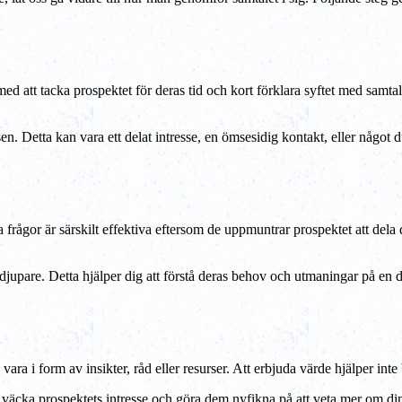
 att tacka prospektet för deras tid och kort förklara syftet med samtalet.
en. Detta kan vara ett delat intresse, en ömsesidig kontakt, eller något
frågor är särskilt effektiva eftersom de uppmuntrar prospektet att dela de
 djupare. Detta hjälper dig att förstå deras behov och utmaningar på en 
 vara i form av insikter, råd eller resurser. Att erbjuda värde hjälper in
tt väcka prospektets intresse och göra dem nyfikna på att veta mer om din