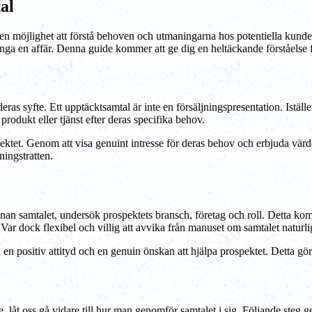
al
n möjlighet att förstå behoven och utmaningarna hos potentiella kunder,
änga en affär. Denna guide kommer att ge dig en heltäckande förståelse
 deras syfte. Ett upptäcktsamtal är inte en försäljningspresentation. Istäl
rodukt eller tjänst efter deras specifika behov.
ktet. Genom att visa genuint intresse för deras behov och erbjuda värde
ningstratten.
nan samtalet, undersök prospektets bransch, företag och roll. Detta komm
 Var dock flexibel och villig att avvika från manuset om samtalet naturli
en positiv attityd och en genuin önskan att hjälpa prospektet. Detta gör
 låt oss gå vidare till hur man genomför samtalet i sig. Följande steg g