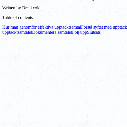
Written by
Breakcold
Table of contents
Hur man genomför effektiva upptäcktsamtal
Förstå syftet med upptäck
upptäcktsamtalet
Dokumentera samtalet
Följ upp
Slutsats