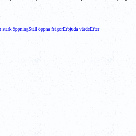
 stark öppning
Ställ öppna frågor
Erbjuda värde
Efter