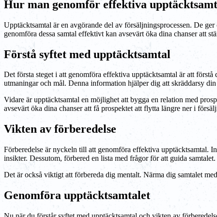
Hur man genomför effektiva upptäcktsamt
Upptäcktsamtal är en avgörande del av försäljningsprocessen. De ger e
genomföra dessa samtal effektivt kan avsevärt öka dina chanser att st
Förstå syftet med upptäcktsamtal
Det första steget i att genomföra effektiva upptäcktsamtal är att förstå
utmaningar och mål. Denna information hjälper dig att skräddarsy din p
Vidare är upptäcktsamtal en möjlighet att bygga en relation med prospe
avsevärt öka dina chanser att få prospektet att flytta längre ner i försälj
Vikten av förberedelse
Förberedelse är nyckeln till att genomföra effektiva upptäcktsamtal. In
insikter. Dessutom, förbered en lista med frågor för att guida samtalet.
Det är också viktigt att förbereda dig mentalt. Närma dig samtalet med 
Genomföra upptäcktsamtalet
Nu när du förstår syftet med upptäcktsamtal och vikten av förberedelse,