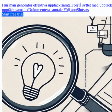
Hur man genomför effektiva upptäcktsamtal
Förstå syftet med upptäck
upptäcktsamtalet
Dokumentera samtalet
Följ upp
Slutsats
Start free trial