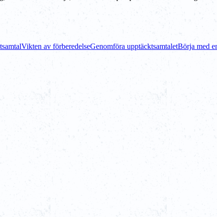
tsamtal
Vikten av förberedelse
Genomföra upptäcktsamtalet
Börja med en