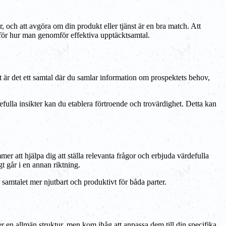
 och att avgöra om din produkt eller tjänst är en bra match. Att
 för hur man genomför effektiva upptäcktsamtal.
let är det ett samtal där du samlar information om prospektets behov,
fulla insikter kan du etablera förtroende och trovärdighet. Detta kan
er att hjälpa dig att ställa relevanta frågor och erbjuda värdefulla
gt går i en annan riktning.
 samtalet mer njutbart och produktivt för båda parter.
er en allmän struktur, men kom ihåg att anpassa dem till din specifika