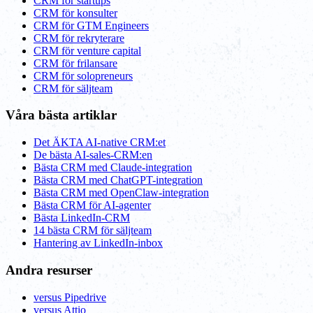
CRM för startups
CRM för konsulter
CRM för GTM Engineers
CRM för rekryterare
CRM för venture capital
CRM för frilansare
CRM för solopreneurs
CRM för säljteam
Våra bästa artiklar
Det ÄKTA AI-native CRM:et
De bästa AI-sales-CRM:en
Bästa CRM med Claude-integration
Bästa CRM med ChatGPT-integration
Bästa CRM med OpenClaw-integration
Bästa CRM för AI-agenter
Bästa LinkedIn-CRM
14 bästa CRM för säljteam
Hantering av LinkedIn-inbox
Andra resurser
versus Pipedrive
versus Attio