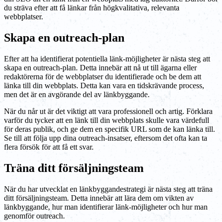
du sträva efter att få länkar från högkvalitativa, relevanta
webbplatser.
Skapa en outreach-plan
Efter att ha identifierat potentiella länk-möjligheter är nästa steg att
skapa en outreach-plan. Detta innebär att nå ut till ägarna eller
redaktörerna för de webbplatser du identifierade och be dem att
länka till din webbplats. Detta kan vara en tidskrävande process,
men det är en avgörande del av länkbyggande.
När du når ut är det viktigt att vara professionell och artig. Förklara
varför du tycker att en länk till din webbplats skulle vara värdefull
för deras publik, och ge dem en specifik URL som de kan länka till.
Se till att följa upp dina outreach-insatser, eftersom det ofta kan ta
flera försök för att få ett svar.
Träna ditt försäljningsteam
När du har utvecklat en länkbyggandestrategi är nästa steg att träna
ditt försäljningsteam. Detta innebär att lära dem om vikten av
länkbyggande, hur man identifierar länk-möjligheter och hur man
genomför outreach.