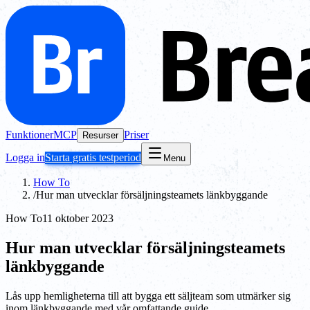
Funktioner
MCP
Priser
Resurser
Logga in
Starta gratis testperiod
Menu
How To
/
Hur man utvecklar försäljningsteamets länkbyggande
How To
11 oktober 2023
Hur man utvecklar försäljningsteamets
länkbyggande
Lås upp hemligheterna till att bygga ett säljteam som utmärker sig
inom länkbyggande med vår omfattande guide.