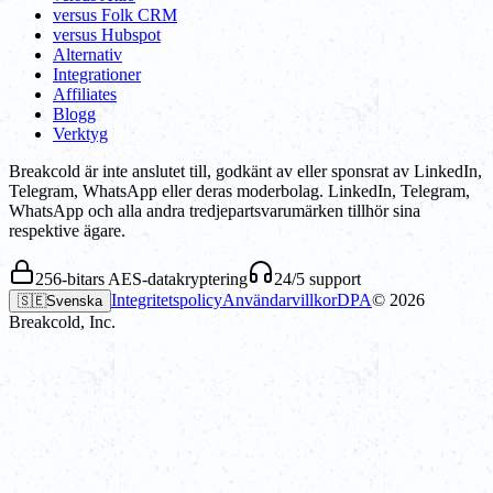
versus Folk CRM
versus Hubspot
Alternativ
Integrationer
Affiliates
Blogg
Verktyg
Breakcold är inte anslutet till, godkänt av eller sponsrat av LinkedIn,
Telegram, WhatsApp eller deras moderbolag. LinkedIn, Telegram,
WhatsApp och alla andra tredjepartsvarumärken tillhör sina
respektive ägare.
256-bitars AES-datakryptering
24/5 support
Integritetspolicy
Användarvillkor
DPA
©
2026
🇸🇪
Svenska
Breakcold, Inc.