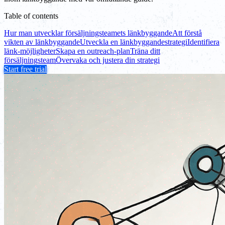
Table of contents
Hur man utvecklar försäljningsteamets länkbyggande
Att förstå
vikten av länkbyggande
Utveckla en länkbyggandestrategi
Identifiera
länk-möjligheter
Skapa en outreach-plan
Träna ditt
försäljningsteam
Övervaka och justera din strategi
Start free trial