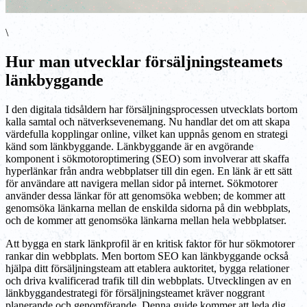
\
Hur man utvecklar försäljningsteamets
länkbyggande
I den digitala tidsåldern har försäljningsprocessen utvecklats bortom
kalla samtal och nätverksevenemang. Nu handlar det om att skapa
värdefulla kopplingar online, vilket kan uppnås genom en strategi
känd som länkbyggande. Länkbyggande är en avgörande
komponent i sökmotoroptimering (SEO) som involverar att skaffa
hyperlänkar från andra webbplatser till din egen. En länk är ett sätt
för användare att navigera mellan sidor på internet. Sökmotorer
använder dessa länkar för att genomsöka webben; de kommer att
genomsöka länkarna mellan de enskilda sidorna på din webbplats,
och de kommer att genomsöka länkarna mellan hela webbplatser.
Att bygga en stark länkprofil är en kritisk faktor för hur sökmotorer
rankar din webbplats. Men bortom SEO kan länkbyggande också
hjälpa ditt försäljningsteam att etablera auktoritet, bygga relationer
och driva kvalificerad trafik till din webbplats. Utvecklingen av en
länkbyggandestrategi för försäljningsteamet kräver noggrant
planerande och genomförande. Denna guide kommer att leda dig