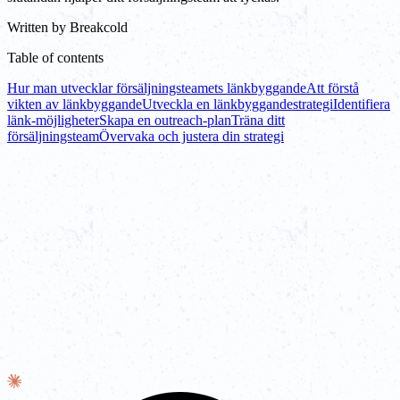
Written by
Breakcold
Table of contents
Hur man utvecklar försäljningsteamets länkbyggande
Att förstå
vikten av länkbyggande
Utveckla en länkbyggandestrategi
Identifiera
länk-möjligheter
Skapa en outreach-plan
Träna ditt
försäljningsteam
Övervaka och justera din strategi