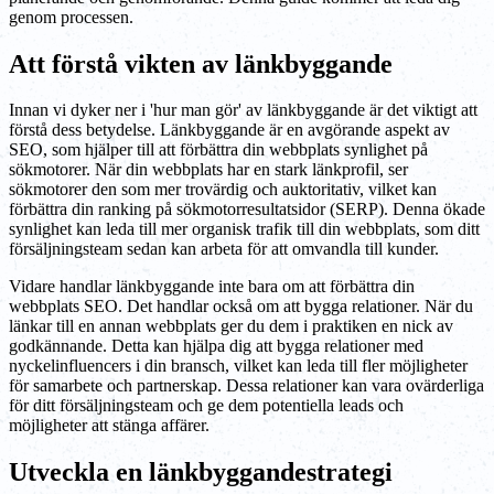
genom processen.
Att förstå vikten av länkbyggande
Innan vi dyker ner i 'hur man gör' av länkbyggande är det viktigt att
förstå dess betydelse. Länkbyggande är en avgörande aspekt av
SEO, som hjälper till att förbättra din webbplats synlighet på
sökmotorer. När din webbplats har en stark länkprofil, ser
sökmotorer den som mer trovärdig och auktoritativ, vilket kan
förbättra din ranking på sökmotorresultatsidor (SERP). Denna ökade
synlighet kan leda till mer organisk trafik till din webbplats, som ditt
försäljningsteam sedan kan arbeta för att omvandla till kunder.
Vidare handlar länkbyggande inte bara om att förbättra din
webbplats SEO. Det handlar också om att bygga relationer. När du
länkar till en annan webbplats ger du dem i praktiken en nick av
godkännande. Detta kan hjälpa dig att bygga relationer med
nyckelinfluencers i din bransch, vilket kan leda till fler möjligheter
för samarbete och partnerskap. Dessa relationer kan vara ovärderliga
för ditt försäljningsteam och ge dem potentiella leads och
möjligheter att stänga affärer.
Utveckla en länkbyggandestrategi