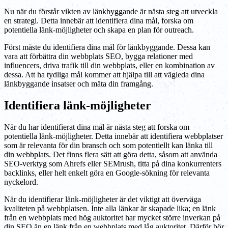
Nu när du förstår vikten av länkbyggande är nästa steg att utveckla
en strategi. Detta innebär att identifiera dina mål, forska om
potentiella länk-möjligheter och skapa en plan för outreach.
Först måste du identifiera dina mål för länkbyggande. Dessa kan
vara att förbättra din webbplats SEO, bygga relationer med
influencers, driva trafik till din webbplats, eller en kombination av
dessa. Att ha tydliga mål kommer att hjälpa till att vägleda dina
länkbyggande insatser och mäta din framgång.
Identifiera länk-möjligheter
När du har identifierat dina mål är nästa steg att forska om
potentiella länk-möjligheter. Detta innebär att identifiera webbplatser
som är relevanta för din bransch och som potentiellt kan länka till
din webbplats. Det finns flera sätt att göra detta, såsom att använda
SEO-verktyg som Ahrefs eller SEMrush, titta på dina konkurrenters
backlinks, eller helt enkelt göra en Google-sökning för relevanta
nyckelord.
När du identifierar länk-möjligheter är det viktigt att överväga
kvaliteten på webbplatsen. Inte alla länkar är skapade lika; en länk
från en webbplats med hög auktoritet har mycket större inverkan på
din SEO än en länk från en webbplats med låg auktoritet. Därför bör