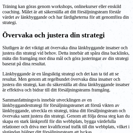
Träning kan göras genom workshops, onlinekurser eller enskild
coaching. Målet är att säkerställa att ditt försäljningsteam förstår
värdet av länkbyggande och har färdigheterna för att genomföra din
strategi.
Övervaka och justera din strategi
Slutligen är det viktigt att övervaka dina länkbyggande insatser och
justera din strategi vid behov. Detta innebär att spåra dina backlinks,
mäta din framgång mot dina mål och göra justeringar av din strategi
baserat på dina resultat.
Länkbyggande är en långsiktig strategi och det kan ta tid att se
resultat. Men genom att regelbundet övervaka dina insatser och
justera din strategi, kan du säkerställa att dina länkbyggande insatser
är effektiva och bidrar till ditt försäljningsteams framgång.
Sammanfattningsvis innebär utvecklingen av en
länkbyggandestrategi för försäljningsteamet att förstå vikten av
länkbyggande, utveckla en strategi, träna ditt försäljningsteam och
övervaka samt justera din strategi. Genom att följa dessa steg kan du
skapa en stark länkprofil för din webbplats, bygga värdefulla
relationer och driva mer kvalificerad trafik till din webbplats, vilket i
slutändan hjälper ditt försäljningsteam att lyckas.