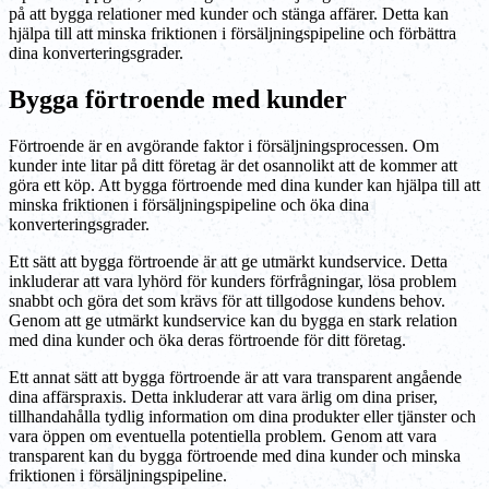
på att bygga relationer med kunder och stänga affärer. Detta kan
hjälpa till att minska friktionen i försäljningspipeline och förbättra
dina konverteringsgrader.
Bygga förtroende med kunder
Förtroende är en avgörande faktor i försäljningsprocessen. Om
kunder inte litar på ditt företag är det osannolikt att de kommer att
göra ett köp. Att bygga förtroende med dina kunder kan hjälpa till att
minska friktionen i försäljningspipeline och öka dina
konverteringsgrader.
Ett sätt att bygga förtroende är att ge utmärkt kundservice. Detta
inkluderar att vara lyhörd för kunders förfrågningar, lösa problem
snabbt och göra det som krävs för att tillgodose kundens behov.
Genom att ge utmärkt kundservice kan du bygga en stark relation
med dina kunder och öka deras förtroende för ditt företag.
Ett annat sätt att bygga förtroende är att vara transparent angående
dina affärspraxis. Detta inkluderar att vara ärlig om dina priser,
tillhandahålla tydlig information om dina produkter eller tjänster och
vara öppen om eventuella potentiella problem. Genom att vara
transparent kan du bygga förtroende med dina kunder och minska
friktionen i försäljningspipeline.