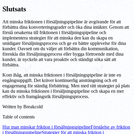
Slutsats
Att minska friktionen i försäljningspipeline är avgörande för att
förbättra dina konverteringsgrader och öka dina intäkter. Genom att
förstå orsakerna till friktionen i försäljningspipeline och
implementera strategier för att minska den kan du skapa en
smidigare försäljningsprocess och ge en bättre upplevelse för dina
kunder. Oavsett om du väljer att förbättra din kommunikation,
förenkla din försäljningsprocess eller bygga förtroende med dina
kunder, är nyckeln att vara proaktiv och ständigt söka sätt att
förbättra.
Kom ihåg, att minska friktionen i försäljningspipeline är inte en
engångsuppgift. Det kräver kontinuerlig ansträngning och ett
engagemang för ständig förbättring. Men med rätt strategier på plats
kan du minska friktionen i försäljningspipeline och skapa en mer
effektiv och framgångsrik försäljningsprocess.
Written by
Breakcold
Table of contents
Hur man minskar friktion i försäljningspipeline
Förståelse av friktion
i försäljningspipeline
Strategier för att minska friktion i