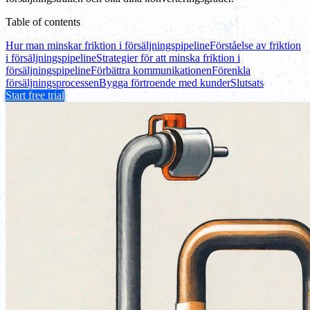
Table of contents
Hur man minskar friktion i försäljningspipeline
Förståelse av friktion
i försäljningspipeline
Strategier för att minska friktion i
försäljningspipeline
Förbättra kommunikationen
Förenkla
försäljningsprocessen
Bygga förtroende med kunder
Slutsats
Start free trial