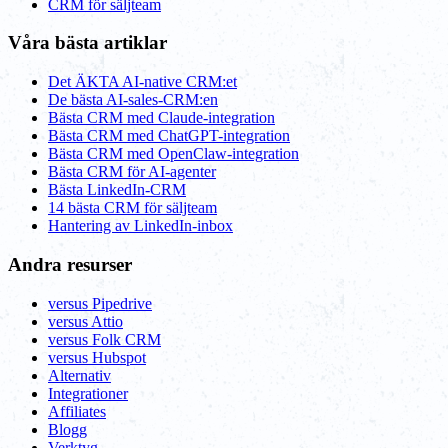
CRM för säljteam
Våra bästa artiklar
Det ÄKTA AI-native CRM:et
De bästa AI-sales-CRM:en
Bästa CRM med Claude-integration
Bästa CRM med ChatGPT-integration
Bästa CRM med OpenClaw-integration
Bästa CRM för AI-agenter
Bästa LinkedIn-CRM
14 bästa CRM för säljteam
Hantering av LinkedIn-inbox
Andra resurser
versus Pipedrive
versus Attio
versus Folk CRM
versus Hubspot
Alternativ
Integrationer
Affiliates
Blogg
Verktyg