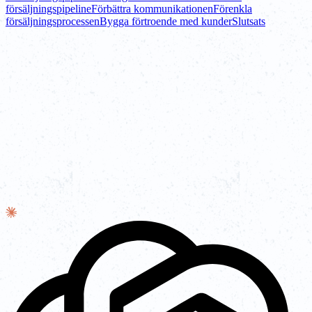
försäljningspipeline
Förbättra kommunikationen
Förenkla
försäljningsprocessen
Bygga förtroende med kunder
Slutsats