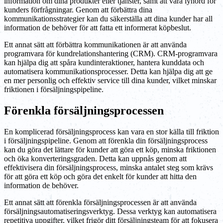
information om dina produkter eller tjänster, samt att vara lyhörd för
kunders förfrågningar. Genom att förbättra dina
kommunikationsstrategier kan du säkerställa att dina kunder har all
information de behöver för att fatta ett informerat köpbeslut.
Ett annat sätt att förbättra kommunikationen är att använda
programvara för kundrelationshantering (CRM). CRM-programvara
kan hjälpa dig att spåra kundinteraktioner, hantera kunddata och
automatisera kommunikationsprocesser. Detta kan hjälpa dig att ge
en mer personlig och effektiv service till dina kunder, vilket minskar
friktionen i försäljningspipeline.
Förenkla försäljningsprocessen
En komplicerad försäljningsprocess kan vara en stor källa till friktion
i försäljningspipeline. Genom att förenkla din försäljningsprocess
kan du göra det lättare för kunder att göra ett köp, minska friktionen
och öka konverteringsgraden. Detta kan uppnås genom att
effektivisera din försäljningsprocess, minska antalet steg som krävs
för att göra ett köp och göra det enkelt för kunder att hitta den
information de behöver.
Ett annat sätt att förenkla försäljningsprocessen är att använda
försäljningsautomatiseringsverktyg. Dessa verktyg kan automatisera
repetitiva uppgifter, vilket frigör ditt försäljningsteam för att fokusera