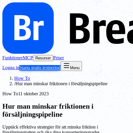
Funktioner
MCP
Priser
Resurser
Logga in
Starta gratis testperiod
Menu
How To
/
Hur man minskar friktionen i försäljningspipeline
How To
11 oktober 2023
Hur man minskar friktionen i
försäljningspipeline
Upptäck effektiva strategier för att minska friktion i
försäljningstratten och öka dina konverteringsgrader.