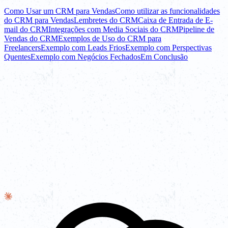
Como Usar um CRM para Vendas
Como utilizar as funcionalidades
do CRM para Vendas
Lembretes do CRM
Caixa de Entrada de E-
mail do CRM
Integrações com Media Sociais do CRM
Pipeline de
Vendas do CRM
Exemplos de Uso do CRM para
Freelancers
Exemplo com Leads Frios
Exemplo com Perspectivas
Quentes
Exemplo com Negócios Fechados
Em Conclusão