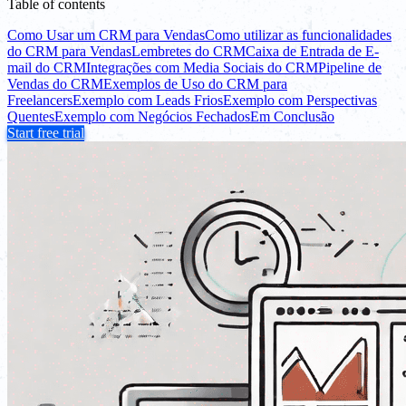
Table of contents
Como Usar um CRM para Vendas
Como utilizar as funcionalidades
do CRM para Vendas
Lembretes do CRM
Caixa de Entrada de E-
mail do CRM
Integrações com Media Sociais do CRM
Pipeline de
Vendas do CRM
Exemplos de Uso do CRM para
Freelancers
Exemplo com Leads Frios
Exemplo com Perspectivas
Quentes
Exemplo com Negócios Fechados
Em Conclusão
Start free trial