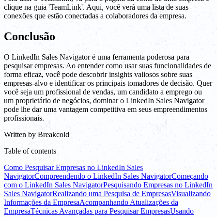
clique na guia 'TeamLink'. Aqui, você verá uma lista de suas
conexões que estão conectadas a colaboradores da empresa.
Conclusão
O LinkedIn Sales Navigator é uma ferramenta poderosa para
pesquisar empresas. Ao entender como usar suas funcionalidades de
forma eficaz, você pode descobrir insights valiosos sobre suas
empresas-alvo e identificar os principais tomadores de decisão. Quer
você seja um profissional de vendas, um candidato a emprego ou
um proprietário de negócios, dominar o LinkedIn Sales Navigator
pode lhe dar uma vantagem competitiva em seus empreendimentos
profissionais.
Written by
Breakcold
Table of contents
Como Pesquisar Empresas no LinkedIn Sales
Navigator
Compreendendo o LinkedIn Sales Navigator
Começando
com o LinkedIn Sales Navigator
Pesquisando Empresas no LinkedIn
Sales Navigator
Realizando uma Pesquisa de Empresas
Visualizando
Informações da Empresa
Acompanhando Atualizações da
Empresa
Técnicas Avançadas para Pesquisar Empresas
Usando