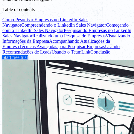
Table of contents
Como Pesquisar Empresas no LinkedIn Sales
Navigator
Compreendendo o LinkedIn Sales Navigator
Começando
com o LinkedIn Sales Navigator
Pesquisando Empresas no LinkedIn
Sales Navigator
Realizando uma Pesquisa de Empresas
Visualizando
Informações da Empresa
Acompanhando Atualizações da
Empresa
Técnicas Avançadas para Pesquisar Empresas
Usando
Recomendações de Leads
Usando o TeamLink
Conclusão
Start free trial