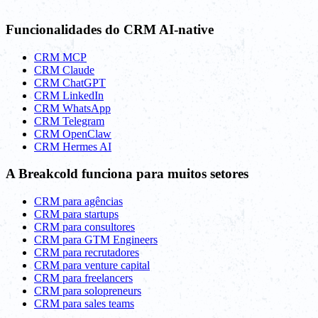
Funcionalidades do CRM AI-native
CRM MCP
CRM Claude
CRM ChatGPT
CRM LinkedIn
CRM WhatsApp
CRM Telegram
CRM OpenClaw
CRM Hermes AI
A Breakcold funciona para muitos setores
CRM para agências
CRM para startups
CRM para consultores
CRM para GTM Engineers
CRM para recrutadores
CRM para venture capital
CRM para freelancers
CRM para solopreneurs
CRM para sales teams