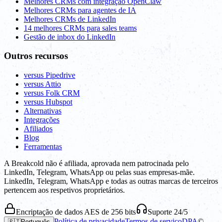
Melhores CRMs com integração OpenClaw
Melhores CRMs para agentes de IA
Melhores CRMs de LinkedIn
14 melhores CRMs para sales teams
Gestão de inbox do LinkedIn
Outros recursos
versus Pipedrive
versus Attio
versus Folk CRM
versus Hubspot
Alternativas
Integrações
Afiliados
Blog
Ferramentas
A Breakcold não é afiliada, aprovada nem patrocinada pelo
LinkedIn, Telegram, WhatsApp ou pelas suas empresas-mãe.
LinkedIn, Telegram, WhatsApp e todas as outras marcas de terceiros
pertencem aos respetivos proprietários.
Encriptação de dados AES de 256 bits
Suporte 24/5
Política de privacidade
Termos de serviço
DPA
©
🇵🇹
Português