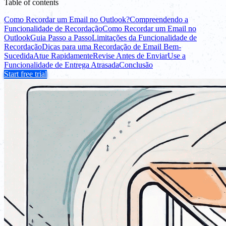
Table of contents
Como Recordar um Email no Outlook?
Compreendendo a
Funcionalidade de Recordação
Como Recordar um Email no
Outlook
Guia Passo a Passo
Limitações da Funcionalidade de
Recordação
Dicas para uma Recordação de Email Bem-
Sucedida
Atue Rapidamente
Revise Antes de Enviar
Use a
Funcionalidade de Entrega Atrasada
Conclusão
Start free trial