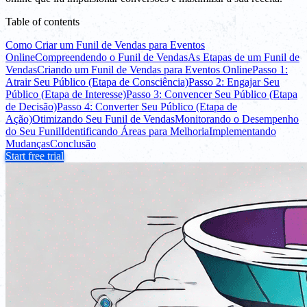
Table of contents
Como Criar um Funil de Vendas para Eventos
Online
Compreendendo o Funil de Vendas
As Etapas de um Funil de
Vendas
Criando um Funil de Vendas para Eventos Online
Passo 1:
Atrair Seu Público (Etapa de Consciência)
Passo 2: Engajar Seu
Público (Etapa de Interesse)
Passo 3: Convencer Seu Público (Etapa
de Decisão)
Passo 4: Converter Seu Público (Etapa de
Ação)
Otimizando Seu Funil de Vendas
Monitorando o Desempenho
do Seu Funil
Identificando Áreas para Melhoria
Implementando
Mudanças
Conclusão
Start free trial