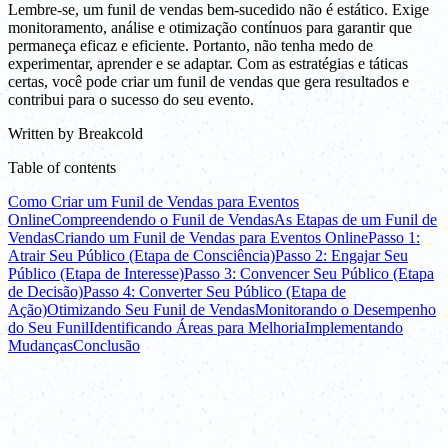
Lembre-se, um funil de vendas bem-sucedido não é estático. Exige
monitoramento, análise e otimização contínuos para garantir que
permaneça eficaz e eficiente. Portanto, não tenha medo de
experimentar, aprender e se adaptar. Com as estratégias e táticas
certas, você pode criar um funil de vendas que gera resultados e
contribui para o sucesso do seu evento.
Written by
Breakcold
Table of contents
Como Criar um Funil de Vendas para Eventos
Online
Compreendendo o Funil de Vendas
As Etapas de um Funil de
Vendas
Criando um Funil de Vendas para Eventos Online
Passo 1:
Atrair Seu Público (Etapa de Consciência)
Passo 2: Engajar Seu
Público (Etapa de Interesse)
Passo 3: Convencer Seu Público (Etapa
de Decisão)
Passo 4: Converter Seu Público (Etapa de
Ação)
Otimizando Seu Funil de Vendas
Monitorando o Desempenho
do Seu Funil
Identificando Áreas para Melhoria
Implementando
Mudanças
Conclusão