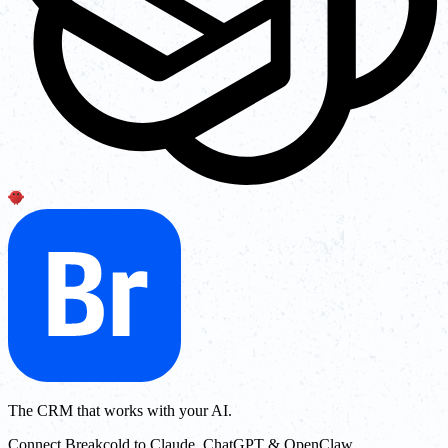
The CRM that works with your AI.
Connect Breakcold to Claude, ChatGPT & OpenClaw.