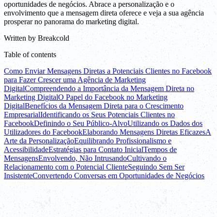
oportunidades de negócios. Abrace a personalização e o
envolvimento que a mensagem direta oferece e veja a sua agência
prosperar no panorama do marketing digital.
Written by
Breakcold
Table of contents
Como Enviar Mensagens Diretas a Potenciais Clientes no Facebook
para Fazer Crescer uma Agência de Marketing
Digital
Compreendendo a Importância da Mensagem Direta no
Marketing Digital
O Papel do Facebook no Marketing
Digital
Benefícios da Mensagem Direta para o Crescimento
Empresarial
Identificando os Seus Potenciais Clientes no
Facebook
Definindo o Seu Público-Alvo
Utilizando os Dados dos
Utilizadores do Facebook
Elaborando Mensagens Diretas Eficazes
A
Arte da Personalização
Equilibrando Profissionalismo e
Acessibilidade
Estratégias para Contato Inicial
Tempos de
Mensagens
Envolvendo, Não Intrusando
Cultivando o
Relacionamento com o Potencial Cliente
Seguindo Sem Ser
Insistente
Convertendo Conversas em Oportunidades de Negócios