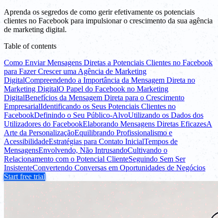
Aprenda os segredos de como gerir efetivamente os potenciais
clientes no Facebook para impulsionar o crescimento da sua agência
de marketing digital.
Table of contents
Como Enviar Mensagens Diretas a Potenciais Clientes no Facebook
para Fazer Crescer uma Agência de Marketing
Digital
Compreendendo a Importância da Mensagem Direta no
Marketing Digital
O Papel do Facebook no Marketing
Digital
Benefícios da Mensagem Direta para o Crescimento
Empresarial
Identificando os Seus Potenciais Clientes no
Facebook
Definindo o Seu Público-Alvo
Utilizando os Dados dos
Utilizadores do Facebook
Elaborando Mensagens Diretas Eficazes
A
Arte da Personalização
Equilibrando Profissionalismo e
Acessibilidade
Estratégias para Contato Inicial
Tempos de
Mensagens
Envolvendo, Não Intrusando
Cultivando o
Relacionamento com o Potencial Cliente
Seguindo Sem Ser
Insistente
Convertendo Conversas em Oportunidades de Negócios
Start free trial