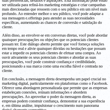
suas preferências, desafios e aspirações. Esta informação pode então
ser utilizada para refiná-los marketing estratégias e criar campanhas
mais direcionadas que ressoem com o seu público em um nível mais
profundo. Ao entender melhor o seu público, você pode adaptar a
sua mensagem e.offerings para atender as suas necessidades
específicas, aumentando as chances de conversão e satisfação do
cliente.
Além disso, ao envolver-se em conversas diretas, você pode abordar
quaisquer preocupações ou objeções que os potenciais clientes
possam ter. Este diálogo aberto permite que você forneça soluções
em tempo real e alivie quaisquer dúvidas ou hesitações que possam
estar a impedir os potenciais clientes de efetuar uma compra. Ao
ouvir ativamente os seus potenciais clientes e abordar as suas
preocupações, você pode construir confiança e credibilidade,
posicionando a sua marca como uma escolha fiável e centrada no
cliente.
Em conclusão, a mensagem direta desempenha um papel crucial no
marketing digital, particularmente em plataformas como o Facebook.
Oferece uma abordagem personalizada que permite que as empresas
estabeleçam conexões, reúnam informações e abordem
preocupações. Ao aproveitar o poder da mensagem direta, as
empresas podem construir confiança, demonstrar a sua experiência
e, em última análise, impulsionar o crescimento num panorama
digital altamente competitivo.