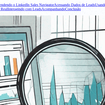
ndendo o LinkedIn Sales Navigator
Acessando Dados de Leads
Usando
 Real
Interagindo com Leads
Acompanhando
Conclusão