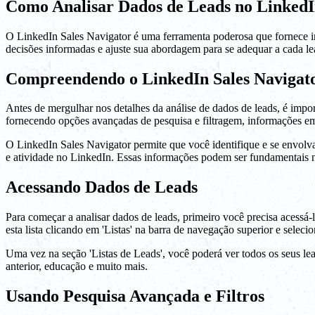
Como Analisar Dados de Leads no LinkedI
O LinkedIn Sales Navigator é uma ferramenta poderosa que fornece in
decisões informadas e ajuste sua abordagem para se adequar a cada lea
Compreendendo o LinkedIn Sales Navigat
Antes de mergulhar nos detalhes da análise de dados de leads, é impo
fornecendo opções avançadas de pesquisa e filtragem, informações em
O LinkedIn Sales Navigator permite que você identifique e se envolva c
e atividade no LinkedIn. Essas informações podem ser fundamentais n
Acessando Dados de Leads
Para começar a analisar dados de leads, primeiro você precisa acessá
esta lista clicando em 'Listas' na barra de navegação superior e seleci
Uma vez na seção 'Listas de Leads', você poderá ver todos os seus lea
anterior, educação e muito mais.
Usando Pesquisa Avançada e Filtros