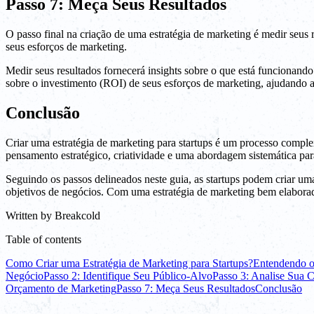
Passo 7: Meça Seus Resultados
O passo final na criação de uma estratégia de marketing é medir seus
seus esforços de marketing.
Medir seus resultados fornecerá insights sobre o que está funcionand
sobre o investimento (ROI) de seus esforços de marketing, ajudando a 
Conclusão
Criar uma estratégia de marketing para startups é um processo compl
pensamento estratégico, criatividade e uma abordagem sistemática par
Seguindo os passos delineados neste guia, as startups podem criar uma 
objetivos de negócios. Com uma estratégia de marketing bem elaborada
Written by
Breakcold
Table of contents
Como Criar uma Estratégia de Marketing para Startups?
Entendendo o
Negócio
Passo 2: Identifique Seu Público-Alvo
Passo 3: Analise Sua 
Orçamento de Marketing
Passo 7: Meça Seus Resultados
Conclusão