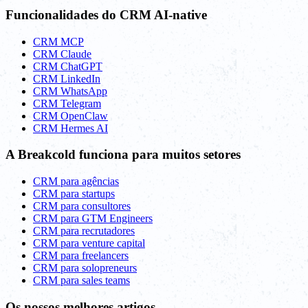
Funcionalidades do CRM AI-native
CRM MCP
CRM Claude
CRM ChatGPT
CRM LinkedIn
CRM WhatsApp
CRM Telegram
CRM OpenClaw
CRM Hermes AI
A Breakcold funciona para muitos setores
CRM para agências
CRM para startups
CRM para consultores
CRM para GTM Engineers
CRM para recrutadores
CRM para venture capital
CRM para freelancers
CRM para solopreneurs
CRM para sales teams
Os nossos melhores artigos