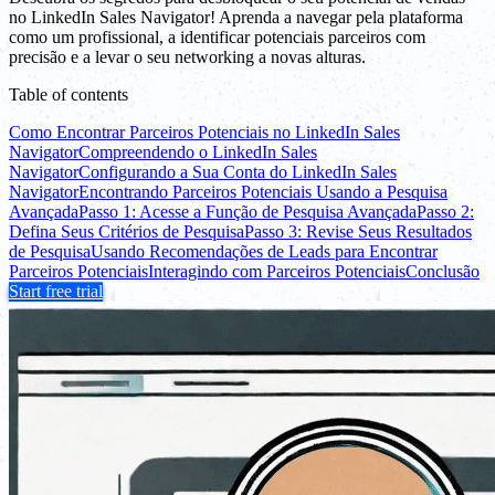
no LinkedIn Sales Navigator! Aprenda a navegar pela plataforma
como um profissional, a identificar potenciais parceiros com
precisão e a levar o seu networking a novas alturas.
Table of contents
Como Encontrar Parceiros Potenciais no LinkedIn Sales
Navigator
Compreendendo o LinkedIn Sales
Navigator
Configurando a Sua Conta do LinkedIn Sales
Navigator
Encontrando Parceiros Potenciais Usando a Pesquisa
Avançada
Passo 1: Acesse a Função de Pesquisa Avançada
Passo 2:
Defina Seus Critérios de Pesquisa
Passo 3: Revise Seus Resultados
de Pesquisa
Usando Recomendações de Leads para Encontrar
Parceiros Potenciais
Interagindo com Parceiros Potenciais
Conclusão
Start free trial