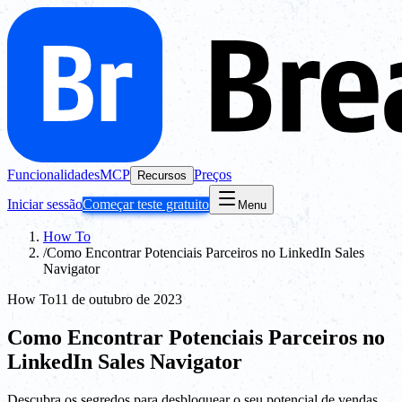
Funcionalidades
MCP
Preços
Recursos
Iniciar sessão
Começar teste gratuito
Menu
How To
/
Como Encontrar Potenciais Parceiros no LinkedIn Sales
Navigator
How To
11 de outubro de 2023
Como Encontrar Potenciais Parceiros no
LinkedIn Sales Navigator
Descubra os segredos para desbloquear o seu potencial de vendas