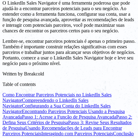
O LinkedIn Sales Navigator é uma ferramenta poderosa que pode
ajudá-lo a encontrar parceiros potenciais para o seu negócio. Ao
entender como a ferramenta funciona, configurar sua conta, usar a
função de pesquisa avançada, aproveitar as recomendações de leads
e interagir com potenciais parceiros, você pode maximizar suas
chances de encontrar os parceiros certos para o seu negócio.
Lembre-se, encontrar parceiros potenciais é apenas o primeiro passo.
Também é importante construir relações significativas com esses
parceiros e trabalhar juntos para alcançar seus objetivos de negócios.
Portanto, comece a usar o LinkedIn Sales Navigator hoje e leve seu
negócio para o próximo nível.
Written by
Breakcold
Table of contents
Como Encontrar Parceiros Potenciais no LinkedIn Sales
Navigator
Compreendendo o LinkedIn Sales
Navigator
Configurando a Sua Conta do LinkedIn Sales
Navigator
Encontrando Parceiros Potenciais Usando a Pesquisa
Avançada
Passo 1: Acesse a Função de Pesquisa Avançada
Passo 2:
Defina Seus Critérios de Pesquisa
Passo 3: Revise Seus Resultados
de Pesquisa
Usando Recomendações de Leads para Encontrar
Parceiros Potenciais
Interagindo com Parceiros Potenciais
Conclusão