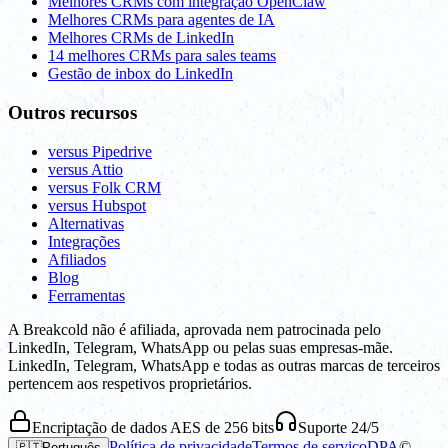
Melhores CRMs com integração OpenClaw
Melhores CRMs para agentes de IA
Melhores CRMs de LinkedIn
14 melhores CRMs para sales teams
Gestão de inbox do LinkedIn
Outros recursos
versus Pipedrive
versus Attio
versus Folk CRM
versus Hubspot
Alternativas
Integrações
Afiliados
Blog
Ferramentas
A Breakcold não é afiliada, aprovada nem patrocinada pelo
LinkedIn, Telegram, WhatsApp ou pelas suas empresas-mãe.
LinkedIn, Telegram, WhatsApp e todas as outras marcas de terceiros
pertencem aos respetivos proprietários.
Encriptação de dados AES de 256 bits
Suporte 24/5
Política de privacidade
Termos de serviço
DPA
©
🇵🇹
Português