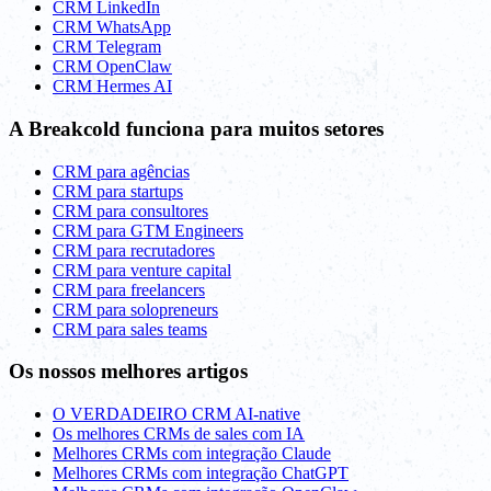
CRM LinkedIn
CRM WhatsApp
CRM Telegram
CRM OpenClaw
CRM Hermes AI
A Breakcold funciona para muitos setores
CRM para agências
CRM para startups
CRM para consultores
CRM para GTM Engineers
CRM para recrutadores
CRM para venture capital
CRM para freelancers
CRM para solopreneurs
CRM para sales teams
Os nossos melhores artigos
O VERDADEIRO CRM AI-native
Os melhores CRMs de sales com IA
Melhores CRMs com integração Claude
Melhores CRMs com integração ChatGPT