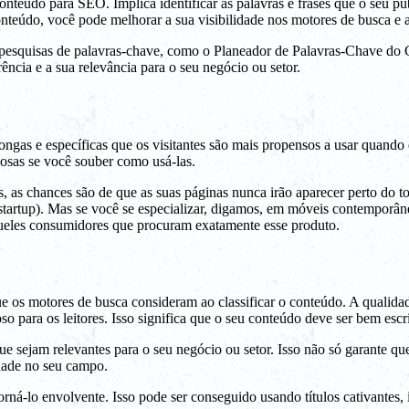
onteúdo para SEO. Implica identificar as palavras e frases que o seu pú
nteúdo, você pode melhorar a sua visibilidade nos motores de busca e at
r pesquisas de palavras-chave, como o Planeador de Palavras-Chave do
ência e a sua relevância para o seu negócio ou setor.
longas e específicas que os visitantes são mais propensos a usar quan
iosas se você souber como usá-las.
, as chances são de que as suas páginas nunca irão aparecer perto do 
artup). Mas se você se especializar, digamos, em móveis contemporâneo
ueles consumidores que procuram exatamente esse produto.
e os motores de busca consideram ao classificar o conteúdo. A qualida
o para os leitores. Isso significa que o seu conteúdo deve ser bem escr
ue sejam relevantes para o seu negócio ou setor. Isso não só garante q
dade no seu campo.
orná-lo envolvente. Isso pode ser conseguido usando títulos cativantes