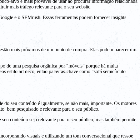
blico-alvo é mais provável de usar ao procurar informação relacionada
rair mais tráfego relevante para o seu website.
 Google e o SEMrush. Essas ferramentas podem fornecer insights
do estão mais próximos de um ponto de compra. Elas podem parecer um
topo de uma pesquisa orgânica por "móveis" porque há muita
s estilo art déco, então palavras-chave como "sofá semicírculo
de do seu conteúdo é igualmente, se não mais, importante. Os motores
ito, bem pesquisado e relevante para o seu público.
ue seu conteúdo seja relevante para o seu público, mas também permite
, incorporando visuais e utilizando um tom conversacional que ressoe