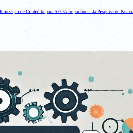
timização de Conteúdo para SEO
A Importância da Pesquisa de Palav