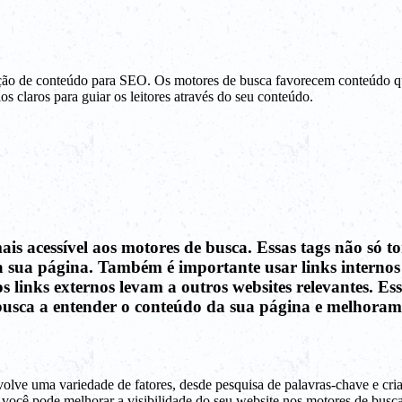
ão de conteúdo para SEO. Os motores de busca favorecem conteúdo que s
os claros para guiar os leitores através do seu conteúdo.
mais acessível aos motores de busca. Essas tags não só 
sua página. Também é importante usar links internos e
os links externos levam a outros websites relevantes. E
usca a entender o conteúdo da sua página e melhoram a
e uma variedade de fatores, desde pesquisa de palavras-chave e criaç
você pode melhorar a visibilidade do seu website nos motores de busca e