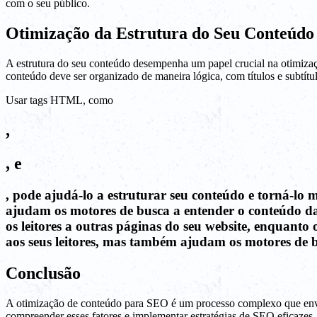
com o seu público.
Otimização da Estrutura do Seu Conteúdo
A estrutura do seu conteúdo desempenha um papel crucial na otimizaç
conteúdo deve ser organizado de maneira lógica, com títulos e subtítul
Usar tags HTML, como
,
, e
, pode ajudá-lo a estruturar seu conteúdo e torná-lo 
ajudam os motores de busca a entender o conteúdo da 
os leitores a outras páginas do seu website, enquanto 
aos seus leitores, mas também ajudam os motores de b
Conclusão
A otimização de conteúdo para SEO é um processo complexo que envolv
compreender esses fatores e implementar estratégias de SEO eficazes, 