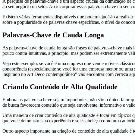
A pesquisa de palavras-chave é um aspecto crucial da otimização de c
ao seu negócio ou setor. Ao incorporar essas palavras-chave no seu co
Existem várias ferramentas disponíveis que podem ajudá-lo a realiza
sobre a popularidade de palavras-chave específicas, o nível de concorr
Palavras-Chave de Cauda Longa
As palavras-chave de cauda longa são frases de palavras-chave mais 
pouco contra-intuitivas, a princípio, mas podem ser extremamente val
Veja este exemplo: se você é uma empresa que vende móveis clássicos
concorrência (especialmente se você for uma empresa menor ou uma st
inspirado no Art Deco contemporâneo" vão encontrar com certeza aq
Criando Conteúdo de Alta Qualidade
Embora as palavras-chave sejam importantes, não são o único fator qu
de busca favorecem conteúdo que seja envolvente, informativo e valios
Uma maneira de criar conteúdo de alta qualidade é focar em tópicos q
que você demonstre sua experiência e se estabeleça como uma autori
Outro aspecto importante na criação de conteúdo de alta qualidade é t