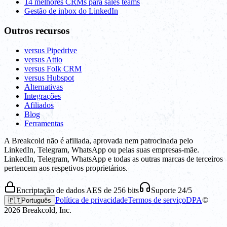
14 melhores CRMs para sales teams
Gestão de inbox do LinkedIn
Outros recursos
versus Pipedrive
versus Attio
versus Folk CRM
versus Hubspot
Alternativas
Integrações
Afiliados
Blog
Ferramentas
A Breakcold não é afiliada, aprovada nem patrocinada pelo
LinkedIn, Telegram, WhatsApp ou pelas suas empresas-mãe.
LinkedIn, Telegram, WhatsApp e todas as outras marcas de terceiros
pertencem aos respetivos proprietários.
Encriptação de dados AES de 256 bits
Suporte 24/5
Política de privacidade
Termos de serviço
DPA
©
🇵🇹
Português
2026
Breakcold, Inc.