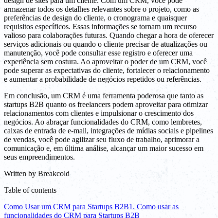
design de sites para um cliente. Com um CRM, você pode
armazenar todos os detalhes relevantes sobre o projeto, como as
preferências de design do cliente, o cronograma e quaisquer
requisitos específicos. Essas informações se tornam um recurso
valioso para colaborações futuras. Quando chegar a hora de oferecer
serviços adicionais ou quando o cliente precisar de atualizações ou
manutenção, você pode consultar esse registro e oferecer uma
experiência sem costura. Ao aproveitar o poder de um CRM, você
pode superar as expectativas do cliente, fortalecer o relacionamento
e aumentar a probabilidade de negócios repetidos ou referências.
Em conclusão, um CRM é uma ferramenta poderosa que tanto as
startups B2B quanto os freelancers podem aproveitar para otimizar
relacionamentos com clientes e impulsionar o crescimento dos
negócios. Ao abraçar funcionalidades do CRM, como lembretes,
caixas de entrada de e-mail, integrações de mídias sociais e pipelines
de vendas, você pode agilizar seu fluxo de trabalho, aprimorar a
comunicação e, em última análise, alcançar um maior sucesso em
seus empreendimentos.
Written by
Breakcold
Table of contents
Como Usar um CRM para Startups B2B
1. Como usar as
funcionalidades do CRM para Startups B2B