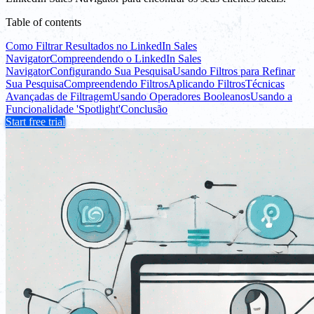
Table of contents
Como Filtrar Resultados no LinkedIn Sales
Navigator
Compreendendo o LinkedIn Sales
Navigator
Configurando Sua Pesquisa
Usando Filtros para Refinar
Sua Pesquisa
Compreendendo Filtros
Aplicando Filtros
Técnicas
Avançadas de Filtragem
Usando Operadores Booleanos
Usando a
Funcionalidade 'Spotlight'
Conclusão
Start free trial