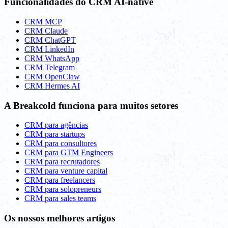
Funcionalidades do CRM AI-native
CRM MCP
CRM Claude
CRM ChatGPT
CRM LinkedIn
CRM WhatsApp
CRM Telegram
CRM OpenClaw
CRM Hermes AI
A Breakcold funciona para muitos setores
CRM para agências
CRM para startups
CRM para consultores
CRM para GTM Engineers
CRM para recrutadores
CRM para venture capital
CRM para freelancers
CRM para solopreneurs
CRM para sales teams
Os nossos melhores artigos