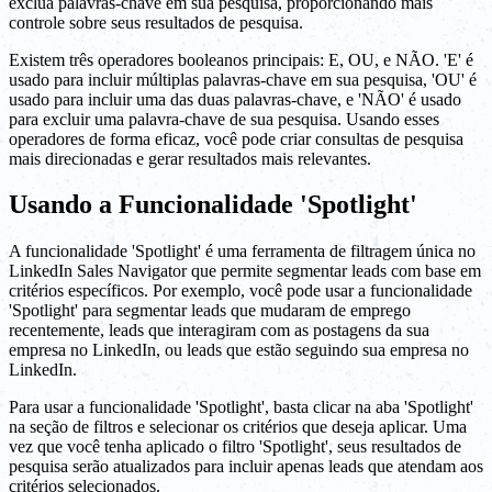
exclua palavras-chave em sua pesquisa, proporcionando mais
controle sobre seus resultados de pesquisa.
Existem três operadores booleanos principais: E, OU, e NÃO. 'E' é
usado para incluir múltiplas palavras-chave em sua pesquisa, 'OU' é
usado para incluir uma das duas palavras-chave, e 'NÃO' é usado
para excluir uma palavra-chave de sua pesquisa. Usando esses
operadores de forma eficaz, você pode criar consultas de pesquisa
mais direcionadas e gerar resultados mais relevantes.
Usando a Funcionalidade 'Spotlight'
A funcionalidade 'Spotlight' é uma ferramenta de filtragem única no
LinkedIn Sales Navigator que permite segmentar leads com base em
critérios específicos. Por exemplo, você pode usar a funcionalidade
'Spotlight' para segmentar leads que mudaram de emprego
recentemente, leads que interagiram com as postagens da sua
empresa no LinkedIn, ou leads que estão seguindo sua empresa no
LinkedIn.
Para usar a funcionalidade 'Spotlight', basta clicar na aba 'Spotlight'
na seção de filtros e selecionar os critérios que deseja aplicar. Uma
vez que você tenha aplicado o filtro 'Spotlight', seus resultados de
pesquisa serão atualizados para incluir apenas leads que atendam aos
critérios selecionados.