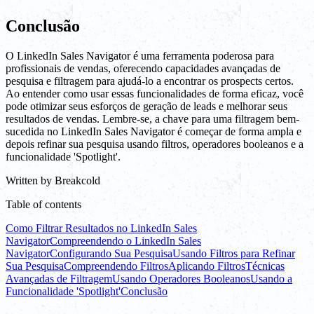
Conclusão
O LinkedIn Sales Navigator é uma ferramenta poderosa para
profissionais de vendas, oferecendo capacidades avançadas de
pesquisa e filtragem para ajudá-lo a encontrar os prospects certos.
Ao entender como usar essas funcionalidades de forma eficaz, você
pode otimizar seus esforços de geração de leads e melhorar seus
resultados de vendas. Lembre-se, a chave para uma filtragem bem-
sucedida no LinkedIn Sales Navigator é começar de forma ampla e
depois refinar sua pesquisa usando filtros, operadores booleanos e a
funcionalidade 'Spotlight'.
Written by
Breakcold
Table of contents
Como Filtrar Resultados no LinkedIn Sales
Navigator
Compreendendo o LinkedIn Sales
Navigator
Configurando Sua Pesquisa
Usando Filtros para Refinar
Sua Pesquisa
Compreendendo Filtros
Aplicando Filtros
Técnicas
Avançadas de Filtragem
Usando Operadores Booleanos
Usando a
Funcionalidade 'Spotlight'
Conclusão