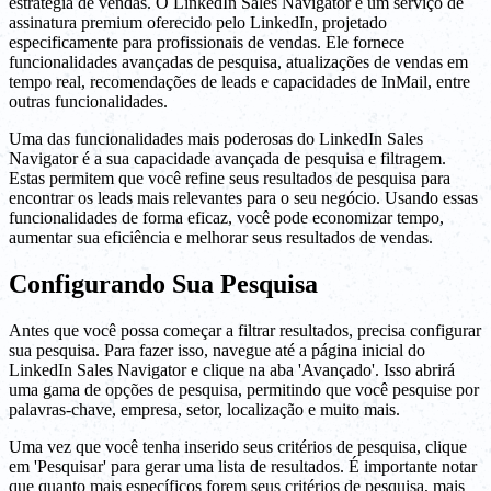
estratégia de vendas. O LinkedIn Sales Navigator é um serviço de
assinatura premium oferecido pelo LinkedIn, projetado
especificamente para profissionais de vendas. Ele fornece
funcionalidades avançadas de pesquisa, atualizações de vendas em
tempo real, recomendações de leads e capacidades de InMail, entre
outras funcionalidades.
Uma das funcionalidades mais poderosas do LinkedIn Sales
Navigator é a sua capacidade avançada de pesquisa e filtragem.
Estas permitem que você refine seus resultados de pesquisa para
encontrar os leads mais relevantes para o seu negócio. Usando essas
funcionalidades de forma eficaz, você pode economizar tempo,
aumentar sua eficiência e melhorar seus resultados de vendas.
Configurando Sua Pesquisa
Antes que você possa começar a filtrar resultados, precisa configurar
sua pesquisa. Para fazer isso, navegue até a página inicial do
LinkedIn Sales Navigator e clique na aba 'Avançado'. Isso abrirá
uma gama de opções de pesquisa, permitindo que você pesquise por
palavras-chave, empresa, setor, localização e muito mais.
Uma vez que você tenha inserido seus critérios de pesquisa, clique
em 'Pesquisar' para gerar uma lista de resultados. É importante notar
que quanto mais específicos forem seus critérios de pesquisa, mais