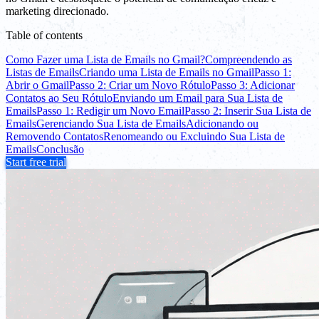
marketing direcionado.
Table of contents
Como Fazer uma Lista de Emails no Gmail?
Compreendendo as
Listas de Emails
Criando uma Lista de Emails no Gmail
Passo 1:
Abrir o Gmail
Passo 2: Criar um Novo Rótulo
Passo 3: Adicionar
Contatos ao Seu Rótulo
Enviando um Email para Sua Lista de
Emails
Passo 1: Redigir um Novo Email
Passo 2: Inserir Sua Lista de
Emails
Gerenciando Sua Lista de Emails
Adicionando ou
Removendo Contatos
Renomeando ou Excluindo Sua Lista de
Emails
Conclusão
Start free trial