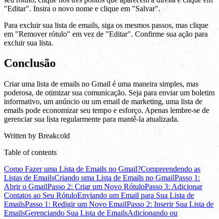
"Editar". Insira o novo nome e clique em "Salvar".
Para excluir sua lista de emails, siga os mesmos passos, mas clique
em "Remover rótulo" em vez de "Editar". Confirme sua ação para
excluir sua lista.
Conclusão
Criar uma lista de emails no Gmail é uma maneira simples, mas
poderosa, de otimizar sua comunicação. Seja para enviar um boletim
informativo, um anúncio ou um email de marketing, uma lista de
emails pode economizar seu tempo e esforço. Apenas lembre-se de
gerenciar sua lista regularmente para mantê-la atualizada.
Written by
Breakcold
Table of contents
Como Fazer uma Lista de Emails no Gmail?
Compreendendo as
Listas de Emails
Criando uma Lista de Emails no Gmail
Passo 1:
Abrir o Gmail
Passo 2: Criar um Novo Rótulo
Passo 3: Adicionar
Contatos ao Seu Rótulo
Enviando um Email para Sua Lista de
Emails
Passo 1: Redigir um Novo Email
Passo 2: Inserir Sua Lista de
Emails
Gerenciando Sua Lista de Emails
Adicionando ou