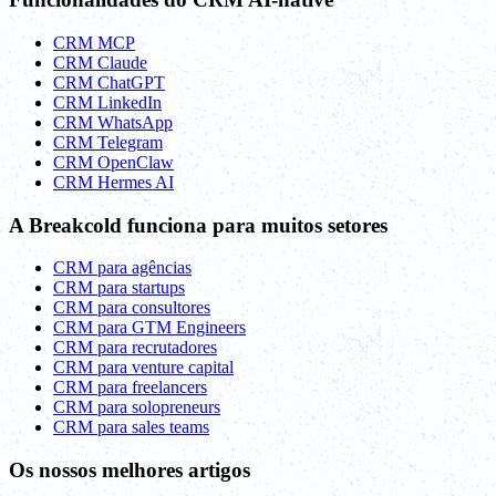
CRM MCP
CRM Claude
CRM ChatGPT
CRM LinkedIn
CRM WhatsApp
CRM Telegram
CRM OpenClaw
CRM Hermes AI
A Breakcold funciona para muitos setores
CRM para agências
CRM para startups
CRM para consultores
CRM para GTM Engineers
CRM para recrutadores
CRM para venture capital
CRM para freelancers
CRM para solopreneurs
CRM para sales teams
Os nossos melhores artigos