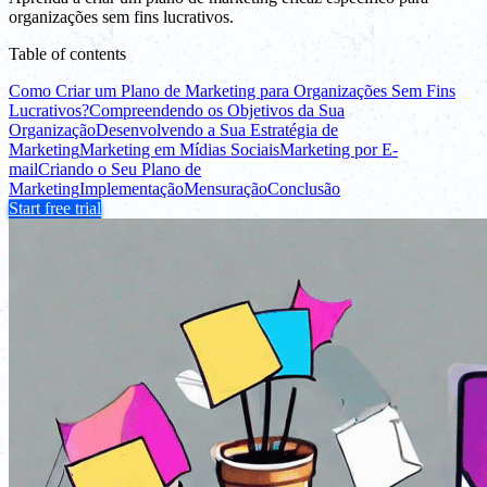
organizações sem fins lucrativos.
Table of contents
Como Criar um Plano de Marketing para Organizações Sem Fins
Lucrativos?
Compreendendo os Objetivos da Sua
Organização
Desenvolvendo a Sua Estratégia de
Marketing
Marketing em Mídias Sociais
Marketing por E-
mail
Criando o Seu Plano de
Marketing
Implementação
Mensuração
Conclusão
Start free trial