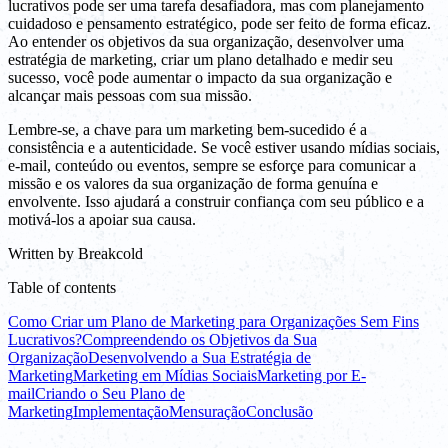
lucrativos pode ser uma tarefa desafiadora, mas com planejamento
cuidadoso e pensamento estratégico, pode ser feito de forma eficaz.
Ao entender os objetivos da sua organização, desenvolver uma
estratégia de marketing, criar um plano detalhado e medir seu
sucesso, você pode aumentar o impacto da sua organização e
alcançar mais pessoas com sua missão.
Lembre-se, a chave para um marketing bem-sucedido é a
consistência e a autenticidade. Se você estiver usando mídias sociais,
e-mail, conteúdo ou eventos, sempre se esforçe para comunicar a
missão e os valores da sua organização de forma genuína e
envolvente. Isso ajudará a construir confiança com seu público e a
motivá-los a apoiar sua causa.
Written by
Breakcold
Table of contents
Como Criar um Plano de Marketing para Organizações Sem Fins
Lucrativos?
Compreendendo os Objetivos da Sua
Organização
Desenvolvendo a Sua Estratégia de
Marketing
Marketing em Mídias Sociais
Marketing por E-
mail
Criando o Seu Plano de
Marketing
Implementação
Mensuração
Conclusão