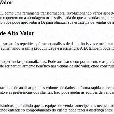
Valor
giu como uma ferramenta transformadora, revolucionando vários aspectos
e requerem uma abordagem mais sofisticada do que as vendas regulares.
o você pode aproveitar a IA para otimizar sua estratégia de vendas de al
de Alto Valor
izar tarefas repetitivas, fornecer análises de dados incisivas e melhora
, aumentando assim a produtividade e a eficiência. A IA também pode fo
 experiências personalizadas. Pode analisar o comportamento e as pref
de ser particularmente benéfico nas vendas de alto valor, onde construir
acidade de analisar grandes volumes de dados de forma rápida e precisa
to e as preferências dos clientes. Isso pode ajudar as equipes de vend
tóricos, permitindo que as equipes de vendas antecipem as necessidades
, onde entender o comportamento do cliente pode fazer a diferença entr