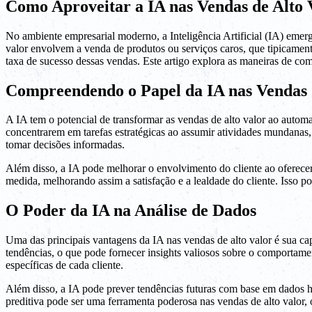
Como Aproveitar a IA nas Vendas de Alto 
No ambiente empresarial moderno, a Inteligência Artificial (IA) emer
valor envolvem a venda de produtos ou serviços caros, que tipicament
taxa de sucesso dessas vendas. Este artigo explora as maneiras de com
Compreendendo o Papel da IA nas Vendas 
A IA tem o potencial de transformar as vendas de alto valor ao automat
concentrarem em tarefas estratégicas ao assumir atividades mundanas
tomar decisões informadas.
Além disso, a IA pode melhorar o envolvimento do cliente ao oferecer
medida, melhorando assim a satisfação e a lealdade do cliente. Isso po
O Poder da IA na Análise de Dados
Uma das principais vantagens da IA nas vendas de alto valor é sua cap
tendências, o que pode fornecer insights valiosos sobre o comportamen
específicas de cada cliente.
Além disso, a IA pode prever tendências futuras com base em dados his
preditiva pode ser uma ferramenta poderosa nas vendas de alto valor