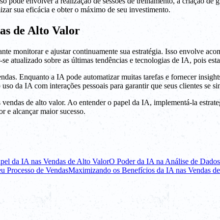
so pode envolver a realização de sessões de treinamento, a criação de g
zar sua eficácia e obter o máximo de seu investimento.
as de Alto Valor
tante monitorar e ajustar continuamente sua estratégia. Isso envolve a
-se atualizado sobre as últimas tendências e tecnologias de IA, pois e
as. Enquanto a IA pode automatizar muitas tarefas e fornecer insights
 o uso da IA com interações pessoais para garantir que seus clientes se 
vendas de alto valor. Ao entender o papel da IA, implementá-la estrat
or e alcançar maior sucesso.
el da IA nas Vendas de Alto Valor
O Poder da IA na Análise de Dados
eu Processo de Vendas
Maximizando os Benefícios da IA nas Vendas de