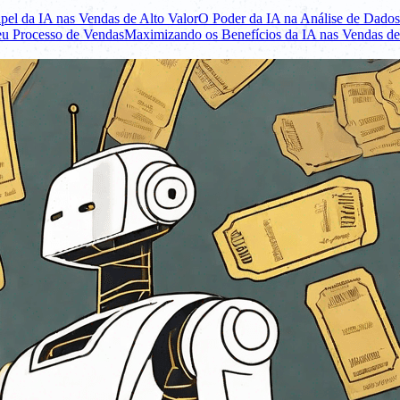
el da IA nas Vendas de Alto Valor
O Poder da IA na Análise de Dados
eu Processo de Vendas
Maximizando os Benefícios da IA nas Vendas de