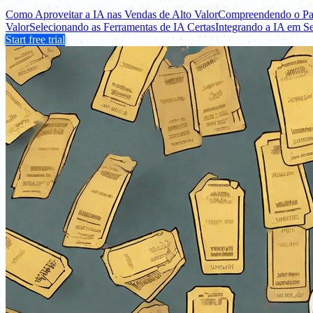
Como Aproveitar a IA nas Vendas de Alto Valor
Compreendendo o Pap
Valor
Selecionando as Ferramentas de IA Certas
Integrando a IA em S
Start free trial