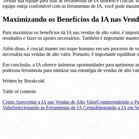
Treinar sua equipe para usar as ferramentas de IA também é crucial. Is
equipe esteja confortável com as ferramentas de IA, você pode maximi
Maximizando os Benefícios da IA nas Vend
Para maximizar os benefícios da IA nas vendas de alto valor, é impor
resultados e fazer os ajustes necessários. Também é importante manter
Além disso, é crucial manter um toque humano em seu processo de vend
necessária nas vendas de alto valor. Portanto, é importante equilibrar
Em conclusão, a IA oferece inúmeras oportunidades para aprimorar as 
poderosa ferramenta para otimizar sua estratégia de vendas de alto val
Written by
Breakcold
Table of contents
Como Aproveitar a IA nas Vendas de Alto Valor
Compreendendo o Pap
Valor
Selecionando as Ferramentas de IA Certas
Integrando a IA em S