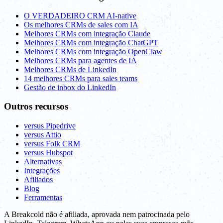
O VERDADEIRO CRM AI-native
Os melhores CRMs de sales com IA
Melhores CRMs com integração Claude
Melhores CRMs com integração ChatGPT
Melhores CRMs com integração OpenClaw
Melhores CRMs para agentes de IA
Melhores CRMs de LinkedIn
14 melhores CRMs para sales teams
Gestão de inbox do LinkedIn
Outros recursos
versus Pipedrive
versus Attio
versus Folk CRM
versus Hubspot
Alternativas
Integrações
Afiliados
Blog
Ferramentas
A Breakcold não é afiliada, aprovada nem patrocinada pelo