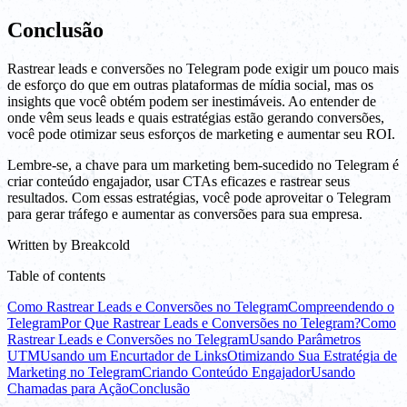
Conclusão
Rastrear leads e conversões no Telegram pode exigir um pouco mais
de esforço do que em outras plataformas de mídia social, mas os
insights que você obtém podem ser inestimáveis. Ao entender de
onde vêm seus leads e quais estratégias estão gerando conversões,
você pode otimizar seus esforços de marketing e aumentar seu ROI.
Lembre-se, a chave para um marketing bem-sucedido no Telegram é
criar conteúdo engajador, usar CTAs eficazes e rastrear seus
resultados. Com essas estratégias, você pode aproveitar o Telegram
para gerar tráfego e aumentar as conversões para sua empresa.
Written by
Breakcold
Table of contents
Como Rastrear Leads e Conversões no Telegram
Compreendendo o
Telegram
Por Que Rastrear Leads e Conversões no Telegram?
Como
Rastrear Leads e Conversões no Telegram
Usando Parâmetros
UTM
Usando um Encurtador de Links
Otimizando Sua Estratégia de
Marketing no Telegram
Criando Conteúdo Engajador
Usando
Chamadas para Ação
Conclusão