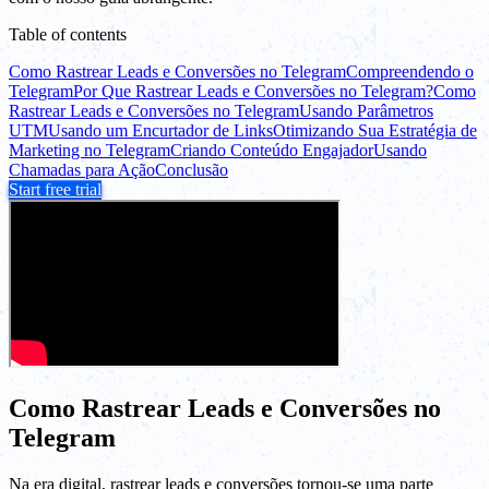
Table of contents
Como Rastrear Leads e Conversões no Telegram
Compreendendo o
Telegram
Por Que Rastrear Leads e Conversões no Telegram?
Como
Rastrear Leads e Conversões no Telegram
Usando Parâmetros
UTM
Usando um Encurtador de Links
Otimizando Sua Estratégia de
Marketing no Telegram
Criando Conteúdo Engajador
Usando
Chamadas para Ação
Conclusão
Start free trial
Como Rastrear Leads e Conversões no
Telegram
Na era digital, rastrear leads e conversões tornou-se uma parte