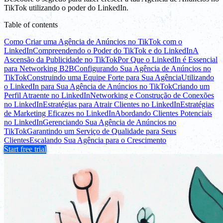
TikTok utilizando o poder do LinkedIn.
Table of contents
Como Criar uma Agência de Anúncios no TikTok com o
LinkedIn
Compreendendo o Poder do TikTok e do LinkedIn
A
Ascensão da Publicidade no TikTok
Por Que o LinkedIn é Essencial
para Networking B2B
Configurando Sua Agência de Anúncios no
TikTok
Construindo uma Equipe Forte para Sua Agência
Utilizando
o LinkedIn para Sua Agência de Anúncios no TikTok
Criando um
Perfil Atraente no LinkedIn
Networking e Construção de Conexões
no LinkedIn
Estratégias para Atrair Clientes no LinkedIn
Estratégias
de Marketing Eficazes no LinkedIn
Abordando Clientes Potenciais
no LinkedIn
Gerenciando Sua Agência de Anúncios no
TikTok
Garantindo um Serviço de Qualidade para Seus
Clientes
Escalando Sua Agência para o Crescimento
Start free trial