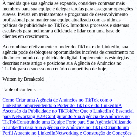
À medida que sua agência se expande, considere contratar mais
membros para sua equipe e delegar tarefas para assegurar operações
suaves. Invista em treinamentos e programas de desenvolvimento
profissional para manter sua equipe atualizada com as últimas
práticas de publicidade no TikTok. Introduza processos e sistemas
escaláveis para melhorar a eficiência e lidar com uma base de
clientes em crescimento.
Ao combinar efetivamente o poder do TikTok e do LinkedIn, sua
agência pode desbloquear oportunidades incríveis de crescimento no
dinâmico mundo da publicidade digital. Implemente as estratégias
descritas neste artigo e posicione sua Agência de Anúncios no
TikTok para o sucesso no cenário competitivo de hoje.
Written by
Breakcold
Table of contents
Como Criar uma Agência de Anúncios no TikTok com o
LinkedIn
Compreendendo o Poder do TikTok e do LinkedIn
A
Ascensão da Publicidade no TikTok
Por Que o LinkedIn é Essencial
para Networking B2B
Configurando Sua Agência de Anúncios no
TikTok
Construindo uma Equipe Forte para Sua Agência
Utilizando
o LinkedIn para Sua Agência de Anúncios no TikTok
Criando um
Perfil Atraente no LinkedIn
Networking e Construção de Conexões