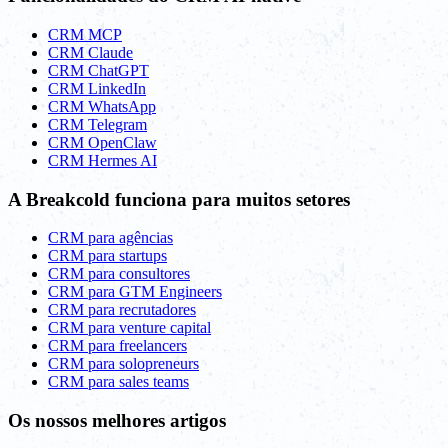
CRM MCP
CRM Claude
CRM ChatGPT
CRM LinkedIn
CRM WhatsApp
CRM Telegram
CRM OpenClaw
CRM Hermes AI
A Breakcold funciona para muitos setores
CRM para agências
CRM para startups
CRM para consultores
CRM para GTM Engineers
CRM para recrutadores
CRM para venture capital
CRM para freelancers
CRM para solopreneurs
CRM para sales teams
Os nossos melhores artigos