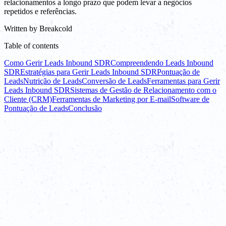
relacionamentos a longo prazo que podem levar a negócios
repetidos e referências.
Written by
Breakcold
Table of contents
Como Gerir Leads Inbound SDR
Compreendendo Leads Inbound
SDR
Estratégias para Gerir Leads Inbound SDR
Pontuação de
Leads
Nutrição de Leads
Conversão de Leads
Ferramentas para Gerir
Leads Inbound SDR
Sistemas de Gestão de Relacionamento com o
Cliente (CRM)
Ferramentas de Marketing por E-mail
Software de
Pontuação de Leads
Conclusão