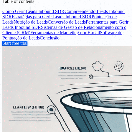
Table of contents
Como Gerir Leads Inbound SDR
Compreendendo Leads Inbound
SDR
Estratégias para Gerir Leads Inbound SDR
Pontuação de
Leads
Nutrição de Leads
Conversão de Leads
Ferramentas para Gerir
Leads Inbound SDR
Sistemas de Gestão de Relacionamento com o
Cliente (CRM)
Ferramentas de Marketing por E-mail
Software de
Pontuação de Leads
Conclusão
Start free trial