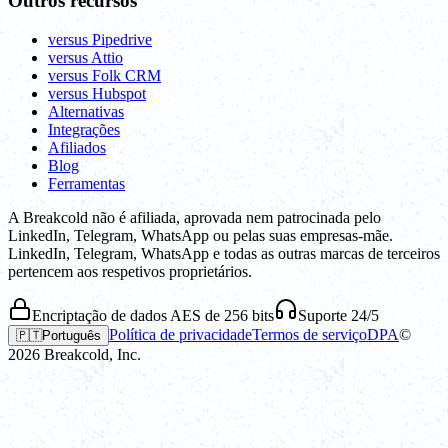
Outros recursos
versus Pipedrive
versus Attio
versus Folk CRM
versus Hubspot
Alternativas
Integrações
Afiliados
Blog
Ferramentas
A Breakcold não é afiliada, aprovada nem patrocinada pelo
LinkedIn, Telegram, WhatsApp ou pelas suas empresas-mãe.
LinkedIn, Telegram, WhatsApp e todas as outras marcas de terceiros
pertencem aos respetivos proprietários.
Encriptação de dados AES de 256 bits
Suporte 24/5
Política de privacidade
Termos de serviço
DPA
©
🇵🇹
Português
2026
Breakcold, Inc.