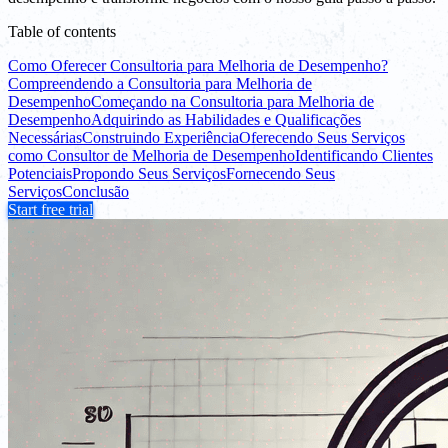
Table of contents
Como Oferecer Consultoria para Melhoria de Desempenho?
Compreendendo a Consultoria para Melhoria de
Desempenho
Começando na Consultoria para Melhoria de
Desempenho
Adquirindo as Habilidades e Qualificações
Necessárias
Construindo Experiência
Oferecendo Seus Serviços
como Consultor de Melhoria de Desempenho
Identificando Clientes
Potenciais
Propondo Seus Serviços
Fornecendo Seus
Serviços
Conclusão
Start free trial