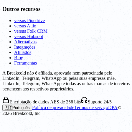
Outros recursos
versus Pipedrive
versus Attio
versus Folk CRM
versus Hubspot
Alternativas
Integrações
Afiliados
Blog
Ferramentas
A Breakcold não é afiliada, aprovada nem patrocinada pelo
LinkedIn, Telegram, WhatsApp ou pelas suas empresas-mãe.
LinkedIn, Telegram, WhatsApp e todas as outras marcas de terceiros
pertencem aos respetivos proprietários.
Encriptação de dados AES de 256 bits
Suporte 24/5
Política de privacidade
Termos de serviço
DPA
©
🇵🇹
Português
2026
Breakcold, Inc.