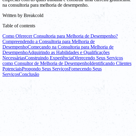
na consultoria para melhoria de desempenho.
Written by
Breakcold
Table of contents
Como Oferecer Consultoria para Melhoria de Desempenho?
Compreendendo a Consultoria para Melhoria de
Desempenho
Começando na Consultoria para Melhoria de
Desempenho
Adquirindo as Habilidades e Qualificações
Necessárias
Construindo Experiência
Oferecendo Seus Serviços
como Consultor de Melhoria de Desempenho
Identificando Clientes
Potenciais
Propondo Seus Serviços
Fornecendo Seus
Serviços
Conclusão