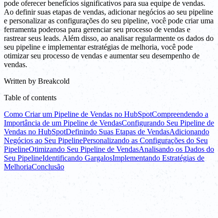
pode oferecer benefícios significativos para sua equipe de vendas.
Ao definir suas etapas de vendas, adicionar negócios ao seu pipeline
e personalizar as configurações do seu pipeline, você pode criar uma
ferramenta poderosa para gerenciar seu processo de vendas e
rastrear seus leads. Além disso, ao analisar regularmente os dados do
seu pipeline e implementar estratégias de melhoria, você pode
otimizar seu processo de vendas e aumentar seu desempenho de
vendas.
Written by
Breakcold
Table of contents
Como Criar um Pipeline de Vendas no HubSpot
Compreendendo a
Importância de um Pipeline de Vendas
Configurando Seu Pipeline de
Vendas no HubSpot
Definindo Suas Etapas de Vendas
Adicionando
Negócios ao Seu Pipeline
Personalizando as Configurações do Seu
Pipeline
Otimizando Seu Pipeline de Vendas
Analisando os Dados do
Seu Pipeline
Identificando Gargalos
Implementando Estratégias de
Melhoria
Conclusão