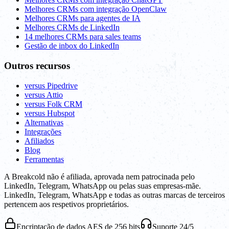
Melhores CRMs com integração OpenClaw
Melhores CRMs para agentes de IA
Melhores CRMs de LinkedIn
14 melhores CRMs para sales teams
Gestão de inbox do LinkedIn
Outros recursos
versus Pipedrive
versus Attio
versus Folk CRM
versus Hubspot
Alternativas
Integrações
Afiliados
Blog
Ferramentas
A Breakcold não é afiliada, aprovada nem patrocinada pelo
LinkedIn, Telegram, WhatsApp ou pelas suas empresas-mãe.
LinkedIn, Telegram, WhatsApp e todas as outras marcas de terceiros
pertencem aos respetivos proprietários.
Encriptação de dados AES de 256 bits
Suporte 24/5