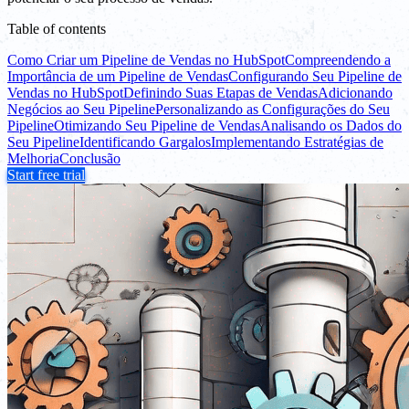
Table of contents
Como Criar um Pipeline de Vendas no HubSpot
Compreendendo a
Importância de um Pipeline de Vendas
Configurando Seu Pipeline de
Vendas no HubSpot
Definindo Suas Etapas de Vendas
Adicionando
Negócios ao Seu Pipeline
Personalizando as Configurações do Seu
Pipeline
Otimizando Seu Pipeline de Vendas
Analisando os Dados do
Seu Pipeline
Identificando Gargalos
Implementando Estratégias de
Melhoria
Conclusão
Start free trial