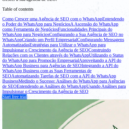
Table of contents
Como Crescer uma Agência de SEO com o WhatsApp
Entendendo
o Poder do WhatsApp para Negócios
A Ascensão do WhatsApp
como Ferramenta de Negócios
Funcionalidades Principais do
WhatsApp para Negócios
Configurando a Sua Agência de SEO no
WhatsApp
Criando um Perfil Empresarial
Configurando Mensagens
Automatizadas
Estratégias para Utilizar o WhatsApp para
Impulsionar o Crescimento da Agência de SEO
Construindo
Relações com os Clientes através do WhatsApp
Utilizando o Status
do WhatsApp para Promoção Empresarial
Aproveitando a API do
WhatsApp Business para Agências de SEO
Integrando a API do
WhatsApp Business com as Suas Ferramentas de
SEO
Automatizando Tarefas de SEO com a API do WhatsApp
Business
Medindo o Sucesso: Análises do WhatsApp para Agências
de SEO
Entendendo as Análises do WhatsApp
Usando Análises para
Impulsionar o Crescimento da Agência de SEO
Start free trial