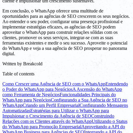
cliente e impulsionar um crescimento sustentável.
Em conclusão, o WhatsApp oferece uma multitude de
oportunidades para as agências de SEO crescerem os seus negócios.
Ao entender o seu poder, configurar uma presença profissional e
implementar estratégias eficazes, as agências de SEO podem
aproveitar o WhatsApp para construir relações sólidas com os
clientes, promover os seus serviços, integrar-se com as suas
ferramentas existentes e medir o seu sucesso. Aproveite o potencial
do WhatsApp e veja a sua agência de SEO prosperar no panorama
digital.
Written by
Breakcold
Table of contents
Como Crescer uma Agência de SEO com o WhatsApp
Entendendo
o Poder do WhatsApp para Negócios
A Ascensão do WhatsApp
como Ferramenta de Negócios
Funcionalidades Principais do
WhatsApp para Negócios
Configurando a Sua Agência de SEO no
WhatsApp
Criando um Perfil Empresarial
Configurando Mensagens
Automatizadas
Estratégias para Utilizar o WhatsApp para
Impulsionar o Crescimento da Agência de SEO
Construindo
Relações com os Clientes através do WhatsApp
Utilizando o Status
do WhatsApp para Promoção Empresarial
Aproveitando a API do
WhatsApp Business para Agências de SEO
Integrando a API do