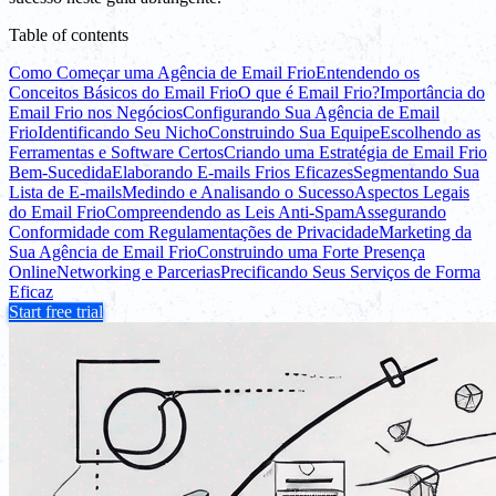
Table of contents
Como Começar uma Agência de Email Frio
Entendendo os
Conceitos Básicos do Email Frio
O que é Email Frio?
Importância do
Email Frio nos Negócios
Configurando Sua Agência de Email
Frio
Identificando Seu Nicho
Construindo Sua Equipe
Escolhendo as
Ferramentas e Software Certos
Criando uma Estratégia de Email Frio
Bem-Sucedida
Elaborando E-mails Frios Eficazes
Segmentando Sua
Lista de E-mails
Medindo e Analisando o Sucesso
Aspectos Legais
do Email Frio
Compreendendo as Leis Anti-Spam
Assegurando
Conformidade com Regulamentações de Privacidade
Marketing da
Sua Agência de Email Frio
Construindo uma Forte Presença
Online
Networking e Parcerias
Precificando Seus Serviços de Forma
Eficaz
Start free trial