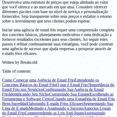
Desenvolva uma estrutura de preços que esteja alinhada ao valor
que você oferece e ao mercado em que atua. Considere oferecer
diferentes pacotes com base no nível de serviço e personalização
fornecidos. Seja transparente sobre seus preços e enfatize o retorno
sobre o investimento que seus clientes podem esperar.
Iniciar uma agência de email frio requer uma compreensão completa
dos conceitos básicos, planejamento meticuloso e uma dedicação a
fornecer resultados excelentes para seus clientes. Ao seguir estes
passos e refinar continuamente suas estratégias, você pode construir
uma agência de sucesso que ajuda empresas a prosperar através de
e-mails frios eficazes.
Written by
Breakcold
Table of contents
Como Começar uma Agência de Email Frio
Entendendo os
Conceitos Básicos do Email Frio
O que é Email Frio?
Importância do
Email Frio nos Negócios
Configurando Sua Agência de Email
Frio
Identificando Seu Nicho
Construindo Sua Equipe
Escolhendo as
Ferramentas e Software Certos
Criando uma Estratégia de Email Frio
Bem-Sucedida
Elaborando E-mails Frios Eficazes
Segmentando Sua
Lista de E-mails
Medindo e Analisando o Sucesso
Aspectos Legais
do Email Frio
Compreendendo as Leis Anti-Spam
Assegurando