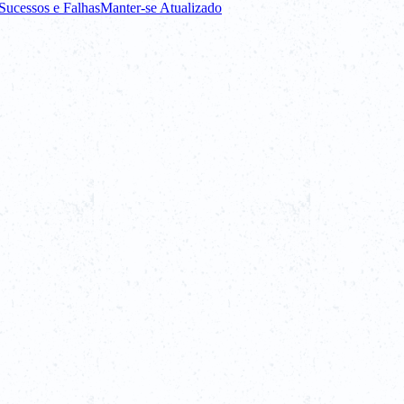
ucessos e Falhas
Manter-se Atualizado