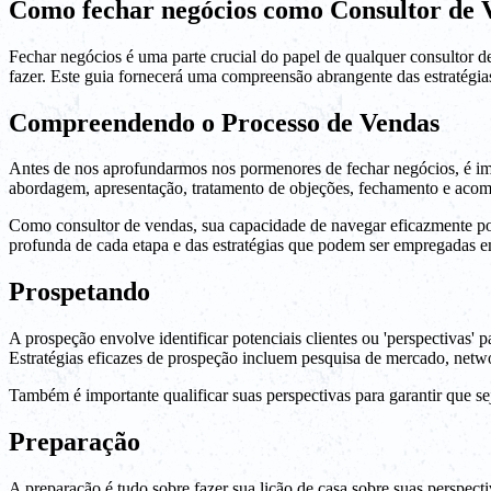
Como fechar negócios como Consultor de 
Fechar negócios é uma parte crucial do papel de qualquer consultor d
fazer. Este guia fornecerá uma compreensão abrangente das estratégia
Compreendendo o Processo de Vendas
Antes de nos aprofundarmos nos pormenores de fechar negócios, é imp
abordagem, apresentação, tratamento de objeções, fechamento e aco
Como consultor de vendas, sua capacidade de navegar eficazmente por
profunda de cada etapa e das estratégias que podem ser empregadas 
Prospetando
A prospeção envolve identificar potenciais clientes ou 'perspectivas'
Estratégias eficazes de prospeção incluem pesquisa de mercado, netwo
Também é importante qualificar suas perspectivas para garantir que 
Preparação
A preparação é tudo sobre fazer sua lição de casa sobre suas perspec