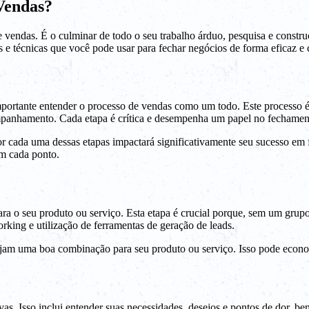
Vendas?
e vendas. É o culminar de todo o seu trabalho árduo, pesquisa e constru
s e técnicas que você pode usar para fechar negócios de forma eficaz e
ortante entender o processo de vendas como um todo. Este processo é 
mpanhamento. Cada etapa é crítica e desempenha um papel no fechame
 cada uma dessas etapas impactará significativamente seu sucesso em 
em cada ponto.
 para o seu produto ou serviço. Esta etapa é crucial porque, sem um gru
rking e utilização de ferramentas de geração de leads.
sejam uma boa combinação para seu produto ou serviço. Isso pode econo
tivas. Isso inclui entender suas necessidades, desejos e pontos de do