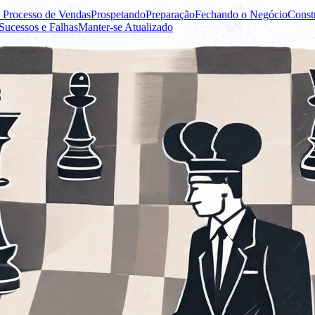
Processo de Vendas
Prospetando
Preparação
Fechando o Negócio
Const
ucessos e Falhas
Manter-se Atualizado