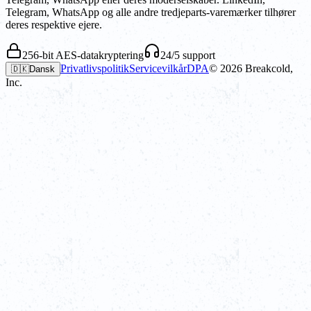
Telegram, WhatsApp og alle andre tredjeparts-varemærker tilhører
deres respektive ejere.
256-bit AES-datakryptering
24/5 support
Privatlivspolitik
Servicevilkår
DPA
©
2026
Breakcold,
🇩🇰
Dansk
Inc.