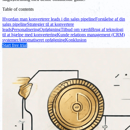
Table of contents
Hvordan man konverterer leads i din salgs pipeline
Forståelse af din
salgs pipeline
Strategier til at konvertere
leads
Personalisering
Opfølgning
Tilbud om værdi
Brug af teknologi
til at hjælpe med konvertering
Kunde relations management (CRM)
systemer
Automatiseret opfølgning
Konklusion
Start free trial