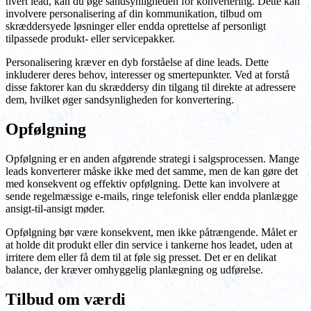
hvert lead, kan du øge sandsynligheden for konvertering. Dette kan
involvere personalisering af din kommunikation, tilbud om
skræddersyede løsninger eller endda oprettelse af personligt
tilpassede produkt- eller servicepakker.
Personalisering kræver en dyb forståelse af dine leads. Dette
inkluderer deres behov, interesser og smertepunkter. Ved at forstå
disse faktorer kan du skræddersy din tilgang til direkte at adressere
dem, hvilket øger sandsynligheden for konvertering.
Opfølgning
Opfølgning er en anden afgørende strategi i salgsprocessen. Mange
leads konverterer måske ikke med det samme, men de kan gøre det
med konsekvent og effektiv opfølgning. Dette kan involvere at
sende regelmæssige e-mails, ringe telefonisk eller endda planlægge
ansigt-til-ansigt møder.
Opfølgning bør være konsekvent, men ikke påtrængende. Målet er
at holde dit produkt eller din service i tankerne hos leadet, uden at
irritere dem eller få dem til at føle sig presset. Det er en delikat
balance, der kræver omhyggelig planlægning og udførelse.
Tilbud om værdi