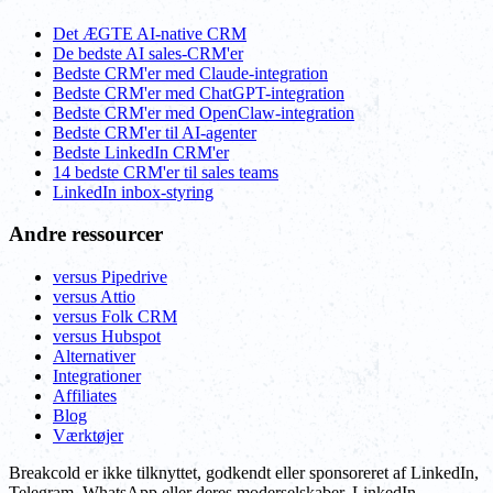
Det ÆGTE AI-native CRM
De bedste AI sales-CRM'er
Bedste CRM'er med Claude-integration
Bedste CRM'er med ChatGPT-integration
Bedste CRM'er med OpenClaw-integration
Bedste CRM'er til AI-agenter
Bedste LinkedIn CRM'er
14 bedste CRM'er til sales teams
LinkedIn inbox-styring
Andre ressourcer
versus Pipedrive
versus Attio
versus Folk CRM
versus Hubspot
Alternativer
Integrationer
Affiliates
Blog
Værktøjer
Breakcold er ikke tilknyttet, godkendt eller sponsoreret af LinkedIn,
Telegram, WhatsApp eller deres moderselskaber. LinkedIn,