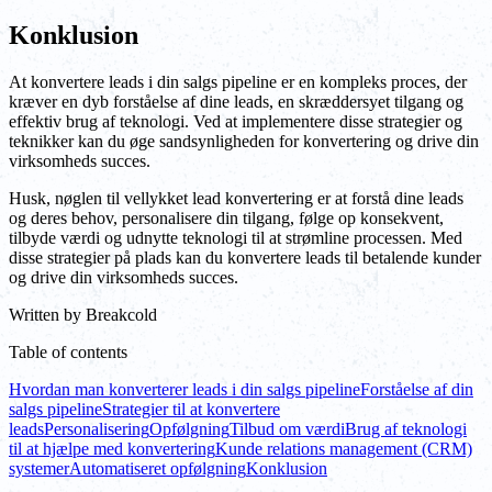
Konklusion
At konvertere leads i din salgs pipeline er en kompleks proces, der
kræver en dyb forståelse af dine leads, en skræddersyet tilgang og
effektiv brug af teknologi. Ved at implementere disse strategier og
teknikker kan du øge sandsynligheden for konvertering og drive din
virksomheds succes.
Husk, nøglen til vellykket lead konvertering er at forstå dine leads
og deres behov, personalisere din tilgang, følge op konsekvent,
tilbyde værdi og udnytte teknologi til at strømline processen. Med
disse strategier på plads kan du konvertere leads til betalende kunder
og drive din virksomheds succes.
Written by
Breakcold
Table of contents
Hvordan man konverterer leads i din salgs pipeline
Forståelse af din
salgs pipeline
Strategier til at konvertere
leads
Personalisering
Opfølgning
Tilbud om værdi
Brug af teknologi
til at hjælpe med konvertering
Kunde relations management (CRM)
systemer
Automatiseret opfølgning
Konklusion