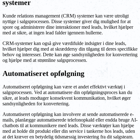
systemer
Kunde relations management (CRM) systemer kan være utroligt
nyttige i salgsprocessen. Disse systemer giver dig mulighed for at
spore og administrere dine interaktioner med leads, hvilket hjælper
med at sikre, at ingen lead falder igennem hullerne.
CRM-systemer kan også give værdifulde indsigter i dine leads,
hvilket hjælper dig med at skræddersy din tilgang til deres specifikke
behov og interesser. Dette kan øge sandsynligheden for konvertering
og hjælpe med at strømline salgsprocessen.
Automatiseret opfølgning
Automatiseret opfølgning kan være et andet effektivt værktøj i
salgsprocessen. Ved at automatisere din opfølgningsproces kan du
sikre, at leads modtager konsekvent kommunikation, hvilket øger
sandsynligheden for konvertering.
Automatiseret opfølgning kan involvere at sende automatiserede e-
mails, planlægge automatiserede telefonopkald eller endda bruge AI-
chatbots til at kommunikere med leads. Disse værktøjer kan hjælpe
med at holde dit produkt eller din service i tankerne hos leads, uden
at det kræver en betydelig tidsmæssig investering fra dit salgsteam.