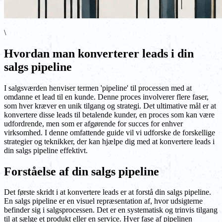
\
Hvordan man konverterer leads i din
salgs pipeline
I salgsværden henviser termen 'pipeline' til processen med at
omdanne et lead til en kunde. Denne proces involverer flere faser,
som hver kræver en unik tilgang og strategi. Det ultimative mål er at
konvertere disse leads til betalende kunder, en proces som kan være
udfordrende, men som er afgørende for succes for enhver
virksomhed. I denne omfattende guide vil vi udforske de forskellige
strategier og teknikker, der kan hjælpe dig med at konvertere leads i
din salgs pipeline effektivt.
Forståelse af din salgs pipeline
Det første skridt i at konvertere leads er at forstå din salgs pipeline.
En salgs pipeline er en visuel repræsentation af, hvor udsigterne
befinder sig i salgsprocessen. Det er en systematisk og trinvis tilgang
til at sælge et produkt eller en service. Hver fase af pipelinen