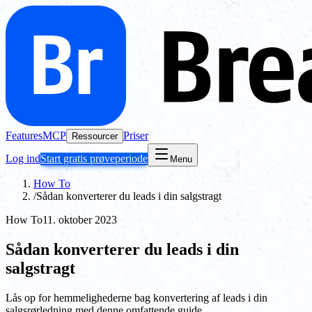
Features
MCP
Priser
Ressourcer
Log ind
Start gratis prøveperiode
Menu
How To
/
Sådan konverterer du leads i din salgstragt
How To
11. oktober 2023
Sådan konverterer du leads i din
salgstragt
Lås op for hemmelighederne bag konvertering af leads i din
salgsrørledning med denne omfattende guide.