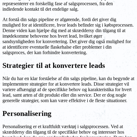
repræsenterer en forskellig fase af salgsprocessen, fra den
indledende kontakt til det endelige salg.
At forstå din salgs pipeline er afgørende, fordi det giver dig
mulighed for at identificere, hvor leads befinder sig i købsprocessen.
Denne viden kan hjælpe dig med at skræddersy din tilgang til at
imødekomme behovene hos hvert lead, hvilket øger
sandsynligheden for konvertering. Det giver dig også mulighed for
at identificere eventuelle flaskehalse eller problemer i din
salgsproces, der kan forhindre konvertering.
Strategier til at konvertere leads
Når du har en klar forståelse af din salgs pipeline, kan du begynde at
implementere strategier for at konvertere leads. Disse strategier vil
variere afhængigt af de specifikke behov og karakteristika for hvert
lead, samt arten af dit produkt eller din service. Der er dog nogle
generelle strategier, som kan være effektive i de fleste situationer.
Personalisering
Personalisering er et kraftfuldt værktøj i salgsprocessen. Ved at
skræddersy din tilgang til de specifikke behov og interesser hos