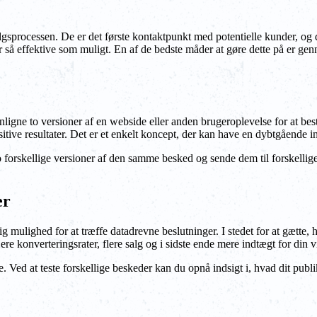
algsprocessen. De er det første kontaktpunkt med potentielle kunder, og
r er så effektive som muligt. En af de bedste måder at gøre dette på er
enligne to versioner af en webside eller anden brugeroplevelse for at be
tive resultater. Det er et enkelt koncept, der kan have en dybtgående in
forskellige versioner af den samme besked og sende dem til forskellige
er
ig mulighed for at træffe datadrevne beslutninger. I stedet for at gætte
jere konverteringsrater, flere salg og i sidste ende mere indtægt for din
 Ved at teste forskellige beskeder kan du opnå indsigt i, hvad dit pub