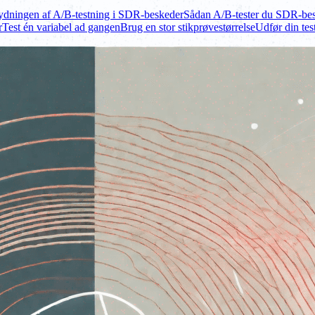
ydningen af A/B-testning i SDR-beskeder
Sådan A/B-tester du SDR-be
r
Test én variabel ad gangen
Brug en stor stikprøvestørrelse
Udfør din test