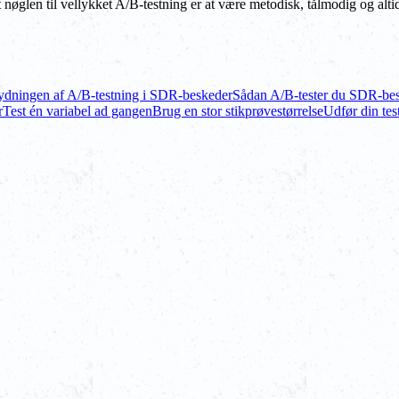
nøglen til vellykket A/B-testning er at være metodisk, tålmodig og altid
ydningen af A/B-testning i SDR-beskeder
Sådan A/B-tester du SDR-be
r
Test én variabel ad gangen
Brug en stor stikprøvestørrelse
Udfør din test