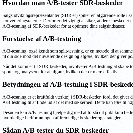
Hvordan man A/B-tester SDR-beskeder
Salgsudviklingsrepræsentanter (SDR'er) spiller en afgørende rolle i s
konverteringsraterne. Derfor er det vigtigt at sikre, at deres beskede
A/B-testning af SDR-beskeder for at optimere dine salgsindsatser.
Forståelse af A/B-testning
A/B-testning, også kendt som split-testning, er en metode til at samm
til din side mod det nuværende design og afgøre, hvilken der giver posi
Når det kommer til SDR-beskeder, involverer A/B-testning at skabe to 
sporet og analyseret for at afgøre, hvilken der er mere effektiv.
Betydningen af A/B-testning i SDR-besked
A/B-testning er et kraftfuldt værktøj i SDR-beskeder, fordi det giver d
A/B-testning til at finde ud af det med sikkerhed. Dette kan føre til hø
Desuden kan A/B-testning hjælpe dig med at forstå dit publikum bedre.
uvurderlige i udformningen af fremtidige beskeder og strategier.
Sådan A/B-tester du SDR-beskeder