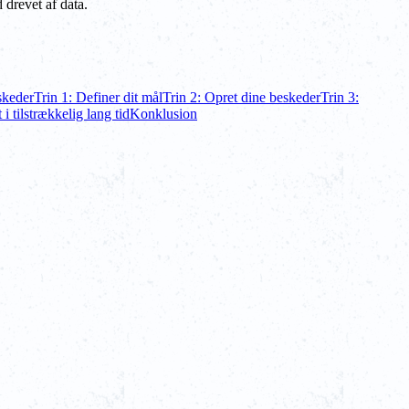
 drevet af data.
skeder
Trin 1: Definer dit mål
Trin 2: Opret dine beskeder
Trin 3:
 i tilstrækkelig lang tid
Konklusion