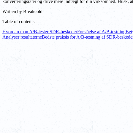
konverteringsrater og drive mere indtægt for din virksomhed. Husk, at 
Written by
Breakcold
Table of contents
Hvordan man A/B-tester SDR-beskeder
Forståelse af A/B-testning
Bet
Analyser resultaterne
Bedste praksis for A/B-testning af SDR-beskede