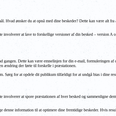
mål. Hvad ønsker du at opnå med dine beskeder? Dette kan være alt fra at
te involverer at lave to forskellige versioner af din besked – version A 
 ad gangen. Dette kan være emnelinjen for din e-mail, formuleringen af 
 ændring der førte til forskelle i præstationen.
 Sørg for at opdele dit publikum tilfældigt for at undgå bias i dine resu
 Dette involverer at spore præstationen af hver besked og sammenligne dem 
enne information til at optimere dine fremtidige beskeder. Hvis resultate