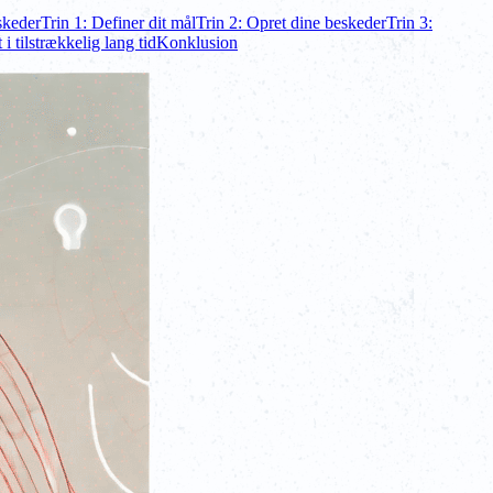
skeder
Trin 1: Definer dit mål
Trin 2: Opret dine beskeder
Trin 3:
 i tilstrækkelig lang tid
Konklusion