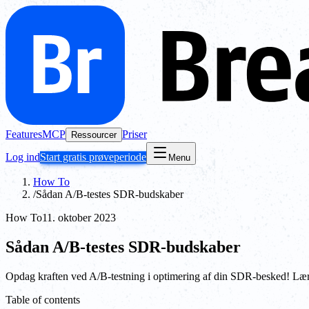
Features
MCP
Priser
Ressourcer
Log ind
Start gratis prøveperiode
Menu
How To
/
Sådan A/B-testes SDR-budskaber
How To
11. oktober 2023
Sådan A/B-testes SDR-budskaber
Opdag kraften ved A/B-testning i optimering af din SDR-besked! Lær h
Table of contents