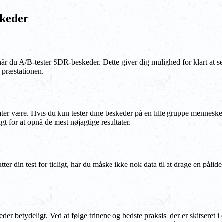
skeder
 når du A/B-tester SDR-beskeder. Dette giver dig mulighed for klart at se
 præstationen.
ltater være. Hvis du kun tester dine beskeder på en lille gruppe menneske
t for at opnå de mest nøjagtige resultater.
lutter din test for tidligt, har du måske ikke nok data til at drage en pål
der betydeligt. Ved at følge trinene og bedste praksis, der er skitseret