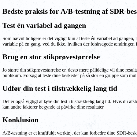
Bedste praksis for A/B-testning af SDR-be
Test én variabel ad gangen
Som nævnt tidligere er det vigtigt kun at teste én variabel ad gangen,
variable på én gang, ved du ikke, hvilken der forårsagede ændringen i
Brug en stor stikprøvestørrelse
Jo større din stikprøvestørrelse er, desto mere pålidelige vil dine resu
publikum. Forsøg at teste dine beskeder på så stor en gruppe som mulig
Udfør din test i tilstrækkelig lang tid
Det er også vigtigt at køre din test i tilstrækkelig lang tid. Hvis du afs
kan andre faktorer begynde at påvirke dine resultater.
Konklusion
A/B-testning er et kraftfuldt værktøj, der kan forbedre dine SDR-beske