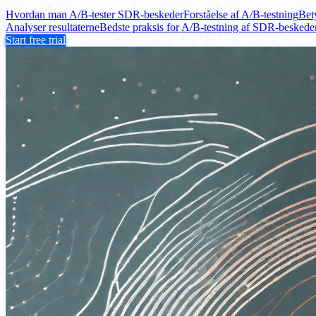
Hvordan man A/B-tester SDR-beskeder
Forståelse af A/B-testning
Bet
Analyser resultaterne
Bedste praksis for A/B-testning af SDR-beskede
Start free trial