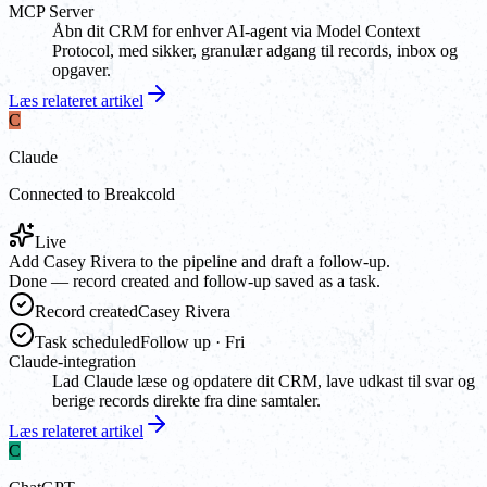
MCP Server
Åbn dit CRM for enhver AI-agent via Model Context
Protocol, med sikker, granulær adgang til records, inbox og
opgaver.
Læs relateret artikel
C
Claude
Connected to Breakcold
Live
Add Casey Rivera to the pipeline and draft a follow-up.
Done — record created and follow-up saved as a task.
Record created
Casey Rivera
Task scheduled
Follow up · Fri
Claude-integration
Lad Claude læse og opdatere dit CRM, lave udkast til svar og
berige records direkte fra dine samtaler.
Læs relateret artikel
C