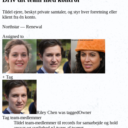
Tildel ejere, beskyt private samtaler, og styr hver forretning eller
klient fra én konto.
Northstar — Renewal
Assigned to
+ Tag
Riley Chen was tagged
Owner
Tag team-medlemmer
Tildel team-medlemmer til records for samarbejde og hold
ansvar og synlighed på tværs af teamet.