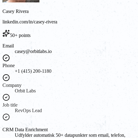
Casey Rivera
linkedin.com/in/casey-rivera
50+ points
Email
casey@orbitlabs.io
Phone
+1 (415) 200-1180
Company
Orbit Labs
Job title
RevOps Lead
CRM Data Enrichment
Udfylder automatisk 50+ datapunkter som email, telefon,