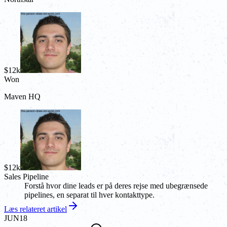
$12k
Won
Maven HQ
$12k
Sales Pipeline
Forstå hvor dine leads er på deres rejse med ubegrænsede
pipelines, en separat til hver kontakttype.
Læs relateret artikel
JUN
18