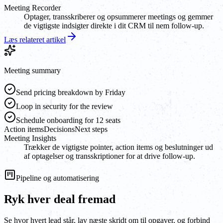
Meeting Recorder
Optager, transskriberer og opsummerer meetings og gemmer
de vigtigste indsigter direkte i dit CRM til nem follow-up.
Læs relateret artikel
Meeting summary
Send pricing breakdown by Friday
Loop in security for the review
Schedule onboarding for 12 seats
Action items
Decisions
Next steps
Meeting Insights
Trækker de vigtigste pointer, action items og beslutninger ud
af optagelser og transskriptioner for at drive follow-up.
Pipeline og automatisering
Ryk hver deal fremad
Se hvor hvert lead står, lav næste skridt om til opgaver, og forbind