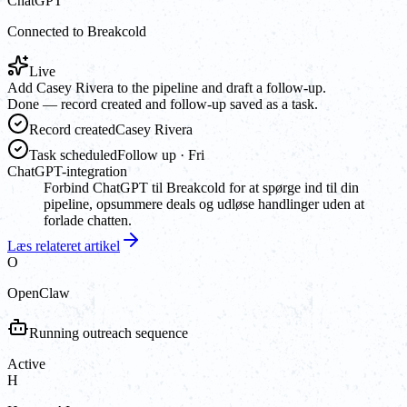
ChatGPT
Connected to Breakcold
Live
Add Casey Rivera to the pipeline and draft a follow-up.
Done — record created and follow-up saved as a task.
Record created
Casey Rivera
Task scheduled
Follow up · Fri
ChatGPT-integration
Forbind ChatGPT til Breakcold for at spørge ind til din
pipeline, opsummere deals og udløse handlinger uden at
forlade chatten.
Læs relateret artikel
O
OpenClaw
Running outreach sequence
Active
H