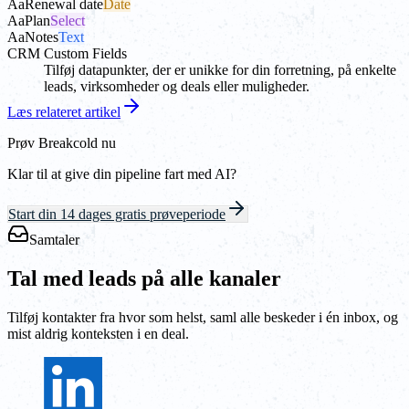
Aa
Renewal date
Date
Aa
Plan
Select
Aa
Notes
Text
CRM Custom Fields
Tilføj datapunkter, der er unikke for din forretning, på enkelte
leads, virksomheder og deals eller muligheder.
Læs relateret artikel
Prøv Breakcold nu
Klar til at give din pipeline fart med AI?
Start din 14 dages gratis prøveperiode
Samtaler
Tal med leads på alle kanaler
Tilføj kontakter fra hvor som helst, saml alle beskeder i én inbox, og
mist aldrig konteksten i en deal.