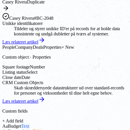
Casey Rivera
Duplicate
Casey Rivera
#BC-2048
Unikke identifikatorer
Tildeler og styrer unikke ID'er på records for at holde data
konsistente og undgå dubletter på tværs af systemer.
Læs relateret artikel
People
Company
Deals
Properties
+ New
Custom object · Properties
Square footage
Number
Listing status
Select
Close date
Date
CRM Custom Objects
Skab skræddersyede datastrukturer ud over standard-records
for personer og virksomheder til dine helt egne behov.
Læs relateret artikel
Custom fields
+ Add field
Aa
Budget
Text