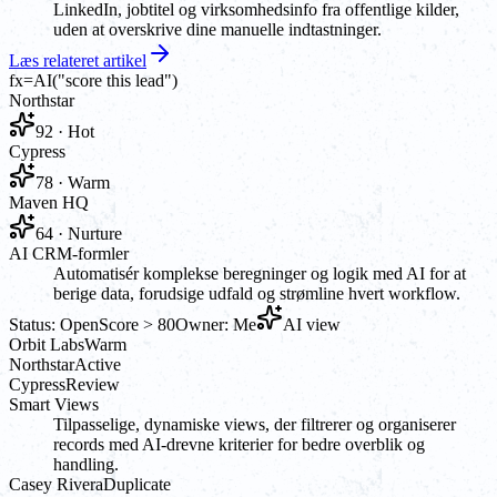
LinkedIn, jobtitel og virksomhedsinfo fra offentlige kilder,
uden at overskrive dine manuelle indtastninger.
Læs relateret artikel
fx
=AI(
"score this lead"
)
Northstar
92 · Hot
Cypress
78 · Warm
Maven HQ
64 · Nurture
AI CRM-formler
Automatisér komplekse beregninger og logik med AI for at
berige data, forudsige udfald og strømline hvert workflow.
Status: Open
Score > 80
Owner: Me
AI view
Orbit Labs
Warm
Northstar
Active
Cypress
Review
Smart Views
Tilpasselige, dynamiske views, der filtrerer og organiserer
records med AI-drevne kriterier for bedre overblik og
handling.
Casey Rivera
Duplicate