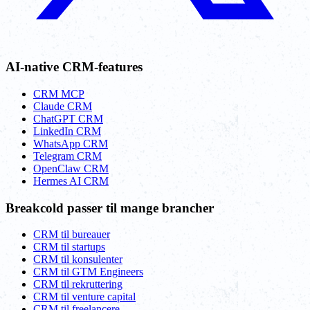
AI-native CRM-features
CRM MCP
Claude CRM
ChatGPT CRM
LinkedIn CRM
WhatsApp CRM
Telegram CRM
OpenClaw CRM
Hermes AI CRM
Breakcold passer til mange brancher
CRM til bureauer
CRM til startups
CRM til konsulenter
CRM til GTM Engineers
CRM til rekruttering
CRM til venture capital
CRM til freelancere