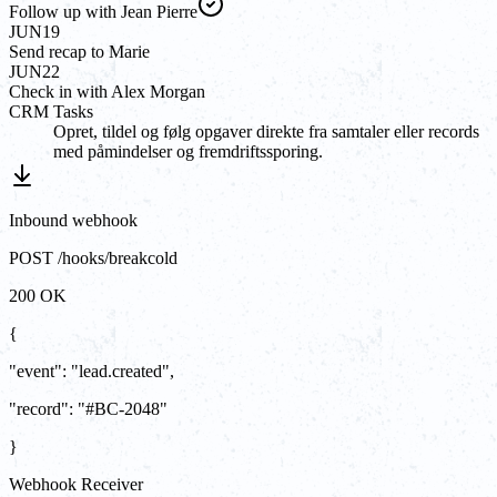
Follow up with Jean Pierre
JUN
19
Send recap to Marie
JUN
22
Check in with Alex Morgan
CRM Tasks
Opret, tildel og følg opgaver direkte fra samtaler eller records
med påmindelser og fremdriftssporing.
Inbound webhook
POST /hooks/breakcold
200 OK
{
"event"
:
"
lead.created
"
,
"record"
:
"#BC-2048"
}
Webhook Receiver