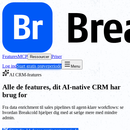
Features
MCP
Priser
Ressourcer
Log ind
Start gratis prøveperiode
Menu
AI CRM-features
Alle de features, dit AI-native CRM har
brug for
Fra data enrichment til sales pipelines til agent-klare workflows: se
hvordan Breakcold hjælper dig med at sælge mere med mindre
admin.