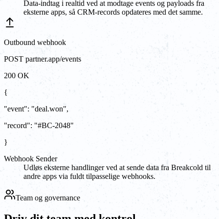
Data-indtag i realtid ved at modtage events og payloads fra
eksterne apps, så CRM-records opdateres med det samme.
Outbound webhook
POST partner.app/events
200 OK
{
"event"
:
"
deal.won
"
,
"record"
:
"#BC-2048"
}
Webhook Sender
Udløs eksterne handlinger ved at sende data fra Breakcold til
andre apps via fuldt tilpasselige webhooks.
Team og governance
Driv dit team med kontrol