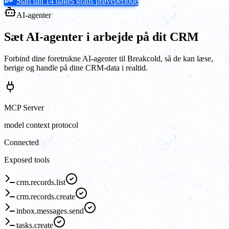
Start din 14 dages gratis prøveperiode
AI-agenter
Sæt AI-agenter i arbejde på dit CRM
Forbind dine foretrukne AI-agenter til Breakcold, så de kan læse,
berige og handle på dine CRM-data i realtid.
MCP Server
model context protocol
Connected
Exposed tools
crm.records.list
crm.records.create
inbox.messages.send
tasks.create