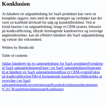
Konklusion
At håndtere en salgsrørledning for SaaS-produkter kan være en
kompleks opgave, men med de rette strategier og værktøjer kan det
være en kraftfuld drivkraft for salg og kundetilfredshed. Ved at
forstå faserne i en salgsrørledning, bruge et CRM-system, fokusere
på leadkvalificering, tilbyde fremragende kundeservice og overvåge
nøglemålestokke, kan du effektivt håndtere din SaaS salgsrørledning
og vækste din virksomhed.
Written by
Breakcold
Table of contents
Sådan håndterer du en salgsrørledning for SaaS-produkter
Forståelse
af SaaS salgsrørledningen
Faser i en SaaS salgsrørledning
Strategier
til at håndtere en SaaS salgsrørledning
Brug et CRM-system
Fokus
på leadkvalificering
Tilbyd fremragende kundeservice
Målestokke at
overvåge i en SaaS
salgsrørledning
Konverteringsrate
Kundeakvisitionsomkostninger
(CAC)
Kundebeholdningsrate
Konklusion