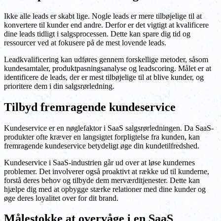
Ikke alle leads er skabt lige. Nogle leads er mere tilbøjelige til at
konvertere til kunder end andre. Derfor er det vigtigt at kvalificere
dine leads tidligt i salgsprocessen. Dette kan spare dig tid og
ressourcer ved at fokusere på de mest lovende leads.
Leadkvalificering kan udføres gennem forskellige metoder, såsom
kundesamtaler, produktpasningsanalyse og leadscoring. Målet er at
identificere de leads, der er mest tilbøjelige til at blive kunder, og
prioritere dem i din salgsrørledning.
Tilbyd fremragende kundeservice
Kundeservice er en nøglefaktor i SaaS salgsrørledningen. Da SaaS-
produkter ofte kræver en langsigtet forpligtelse fra kunden, kan
fremragende kundeservice betydeligt øge din kundetilfredshed.
Kundeservice i SaaS-industrien går ud over at løse kundernes
problemer. Det involverer også proaktivt at række ud til kunderne,
forstå deres behov og tilbyde dem merværditjenester. Dette kan
hjælpe dig med at opbygge stærke relationer med dine kunder og
øge deres loyalitet over for dit brand.
Målestokke at overvåge i en SaaS