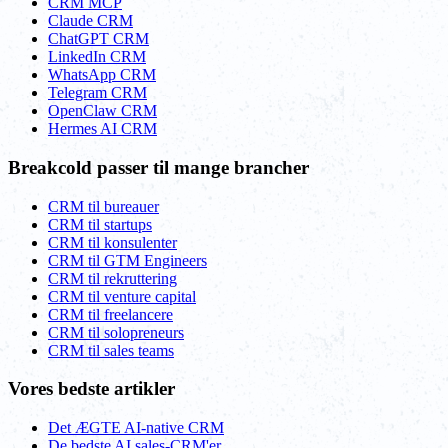
CRM MCP
Claude CRM
ChatGPT CRM
LinkedIn CRM
WhatsApp CRM
Telegram CRM
OpenClaw CRM
Hermes AI CRM
Breakcold passer til mange brancher
CRM til bureauer
CRM til startups
CRM til konsulenter
CRM til GTM Engineers
CRM til rekruttering
CRM til venture capital
CRM til freelancere
CRM til solopreneurs
CRM til sales teams
Vores bedste artikler
Det ÆGTE AI-native CRM
De bedste AI sales-CRM'er