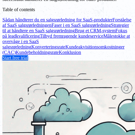
Table of contents
Sådan håndterer du en salgsrørledning for SaaS-produkter
Forståelse
af SaaS salgsrørledningen
Faser i en SaaS salgsrørledning
Strategier
til at håndtere en SaaS salgsrørledning
Brug et CRM-system
Fokus
på leadkvalificering
Tilbyd fremragende kundeservice
Målestokke at
overvåge i en SaaS
salgsrørledning
Konverteringsrate
Kundeakvisitionsomkostninger
(CAC)
Kundebeholdningsrate
Konklusion
Start free trial