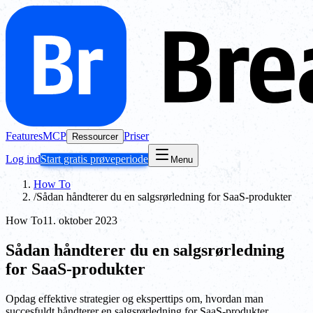
Features
MCP
Priser
Ressourcer
Log ind
Start gratis prøveperiode
Menu
How To
/
Sådan håndterer du en salgsrørledning for SaaS-produkter
How To
11. oktober 2023
Sådan håndterer du en salgsrørledning
for SaaS-produkter
Opdag effektive strategier og eksperttips om, hvordan man
succesfuldt håndterer en salgsrørledning for SaaS-produkter.