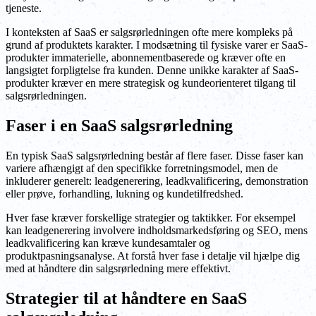
tjeneste.
I konteksten af SaaS er salgsrørledningen ofte mere kompleks på
grund af produktets karakter. I modsætning til fysiske varer er SaaS-
produkter immaterielle, abonnementbaserede og kræver ofte en
langsigtet forpligtelse fra kunden. Denne unikke karakter af SaaS-
produkter kræver en mere strategisk og kundeorienteret tilgang til
salgsrørledningen.
Faser i en SaaS salgsrørledning
En typisk SaaS salgsrørledning består af flere faser. Disse faser kan
variere afhængigt af den specifikke forretningsmodel, men de
inkluderer generelt: leadgenerering, leadkvalificering, demonstration
eller prøve, forhandling, lukning og kundetilfredshed.
Hver fase kræver forskellige strategier og taktikker. For eksempel
kan leadgenerering involvere indholdsmarkedsføring og SEO, mens
leadkvalificering kan kræve kundesamtaler og
produktpasningsanalyse. At forstå hver fase i detalje vil hjælpe dig
med at håndtere din salgsrørledning mere effektivt.
Strategier til at håndtere en SaaS