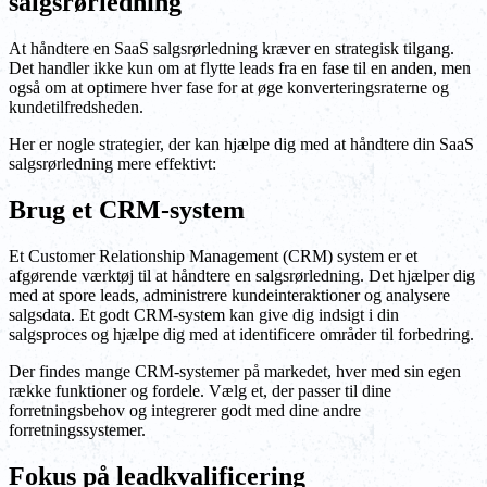
salgsrørledning
At håndtere en SaaS salgsrørledning kræver en strategisk tilgang.
Det handler ikke kun om at flytte leads fra en fase til en anden, men
også om at optimere hver fase for at øge konverteringsraterne og
kundetilfredsheden.
Her er nogle strategier, der kan hjælpe dig med at håndtere din SaaS
salgsrørledning mere effektivt:
Brug et CRM-system
Et Customer Relationship Management (CRM) system er et
afgørende værktøj til at håndtere en salgsrørledning. Det hjælper dig
med at spore leads, administrere kundeinteraktioner og analysere
salgsdata. Et godt CRM-system kan give dig indsigt i din
salgsproces og hjælpe dig med at identificere områder til forbedring.
Der findes mange CRM-systemer på markedet, hver med sin egen
række funktioner og fordele. Vælg et, der passer til dine
forretningsbehov og integrerer godt med dine andre
forretningssystemer.
Fokus på leadkvalificering