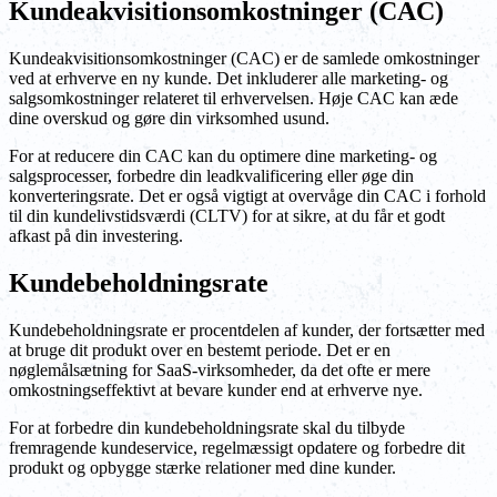
Kundeakvisitionsomkostninger (CAC)
Kundeakvisitionsomkostninger (CAC) er de samlede omkostninger
ved at erhverve en ny kunde. Det inkluderer alle marketing- og
salgsomkostninger relateret til erhvervelsen. Høje CAC kan æde
dine overskud og gøre din virksomhed usund.
For at reducere din CAC kan du optimere dine marketing- og
salgsprocesser, forbedre din leadkvalificering eller øge din
konverteringsrate. Det er også vigtigt at overvåge din CAC i forhold
til din kundelivstidsværdi (CLTV) for at sikre, at du får et godt
afkast på din investering.
Kundebeholdningsrate
Kundebeholdningsrate er procentdelen af kunder, der fortsætter med
at bruge dit produkt over en bestemt periode. Det er en
nøglemålsætning for SaaS-virksomheder, da det ofte er mere
omkostningseffektivt at bevare kunder end at erhverve nye.
For at forbedre din kundebeholdningsrate skal du tilbyde
fremragende kundeservice, regelmæssigt opdatere og forbedre dit
produkt og opbygge stærke relationer med dine kunder.