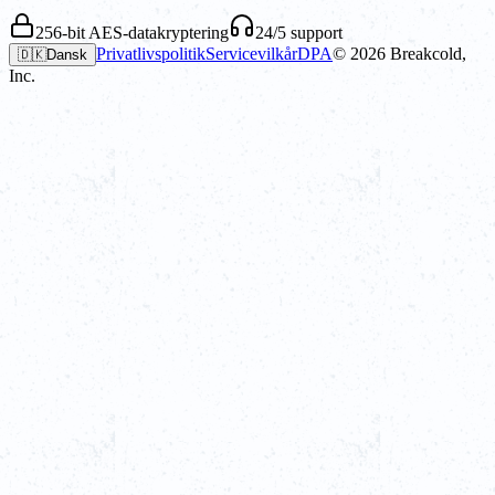
256-bit AES-datakryptering
24/5 support
Privatlivspolitik
Servicevilkår
DPA
©
2026
Breakcold,
🇩🇰
Dansk
Inc.