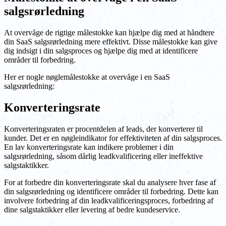
salgsrørledning
At overvåge de rigtige målestokke kan hjælpe dig med at håndtere
din SaaS salgsrørledning mere effektivt. Disse målestokke kan give
dig indsigt i din salgsproces og hjælpe dig med at identificere
områder til forbedring.
Her er nogle nøglemålestokke at overvåge i en SaaS
salgsrørledning:
Konverteringsrate
Konverteringsraten er procentdelen af leads, der konverterer til
kunder. Det er en nøgleindikator for effektiviteten af din salgsproces.
En lav konverteringsrate kan indikere problemer i din
salgsrørledning, såsom dårlig leadkvalificering eller ineffektive
salgstaktikker.
For at forbedre din konverteringsrate skal du analysere hver fase af
din salgsrørledning og identificere områder til forbedring. Dette kan
involvere forbedring af din leadkvalificeringsproces, forbedring af
dine salgstaktikker eller levering af bedre kundeservice.