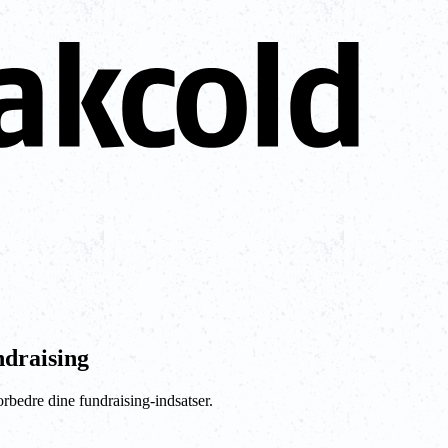
ndraising
forbedre dine fundraising-indsatser.