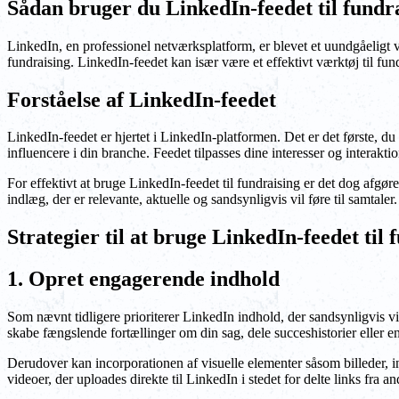
Sådan bruger du LinkedIn-feedet til fundr
LinkedIn, en professionel netværksplatform, er blevet et uundgåeligt v
fundraising. LinkedIn-feedet kan især være et effektivt værktøj til fund
Forståelse af LinkedIn-feedet
LinkedIn-feedet er hjertet i LinkedIn-platformen. Det er det første, du
influencere i din branche. Feedet tilpasses dine interesser og interaktio
For effektivt at bruge LinkedIn-feedet til fundraising er det dog afgø
indlæg, der er relevante, aktuelle og sandsynligvis vil føre til samtal
Strategier til at bruge LinkedIn-feedet til 
1. Opret engagerende indhold
Som nævnt tidligere prioriterer LinkedIn indhold, der sandsynligvis v
skabe fængslende fortællinger om din sag, dele succeshistorier eller e
Derudover kan incorporationen af visuelle elementer såsom billeder, i
videoer, der uploades direkte til LinkedIn i stedet for delte links fra a