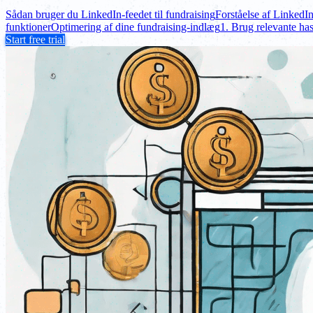
Sådan bruger du LinkedIn-feedet til fundraising
Forståelse af LinkedIn
funktioner
Optimering af dine fundraising-indlæg
1. Brug relevante ha
Start free trial