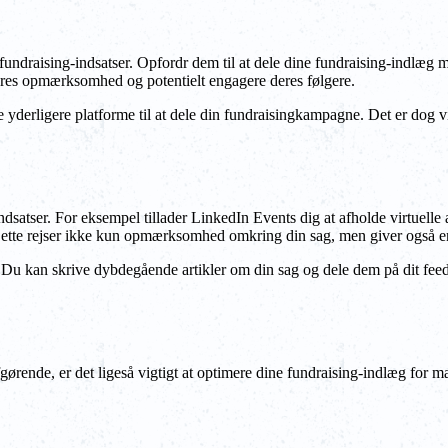
fundraising-indsatser. Opfordr dem til at dele dine fundraising-indlæg
 deres opmærksomhed og potentielt engagere deres følgere.
ve yderligere platforme til at dele din fundraisingkampagne. Det er dog v
ndsatser. For eksempel tillader LinkedIn Events dig at afholde virtuelle
e. Dette rejser ikke kun opmærksomhed omkring din sag, men giver også e
. Du kan skrive dybdegående artikler om din sag og dele dem på dit feed
ørende, er det ligeså vigtigt at optimere dine fundraising-indlæg for ma