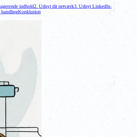
gagerende indhold
2. Udnyt dit netværk
3. Udnyt LinkedIn-
l handling
Konklusion