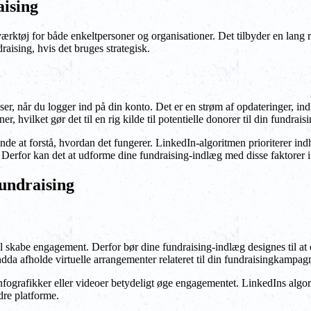
aising
ærktøj for både enkeltpersoner og organisationer. Det tilbyder en lang r
raising, hvis det bruges strategisk.
 ser, når du logger ind på din konto. Det er en strøm af opdateringer, in
ner, hvilket gør det til en rig kilde til potentielle donorer til din fundra
rende at forstå, hvordan det fungerer. LinkedIn-algoritmen prioriterer in
er. Derfor kan det at udforme dine fundraising-indlæg med disse faktorer 
fundraising
il skabe engagement. Derfor bør dine fundraising-indlæg designes til at
ndda afholde virtuelle arrangementer relateret til din fundraisingkampag
nfografikker eller videoer betydeligt øge engagementet. LinkedIns algori
ndre platforme.