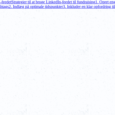
-feedet
Strategier til at bruge LinkedIn-feedet til fundraising
1. Opret en
shtags
2. Indlæg på optimale tidspunkter
3. Inkluder en klar opfordring ti