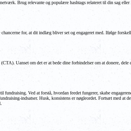
tværk. Brug relevante og populære hashtags relateret til din sag eller
 chancerne for, at dit indlæg bliver set og engageret med. Ifølge forske
 (CTA). Uanset om det er at bede dine forbindelser om at donere, dele di
 til fundraising. Ved at forstå, hvordan feedet fungerer, skabe engager
e fundraising-indsatser. Husk, konsistens er nøgleordet. Fortsæt med a
.