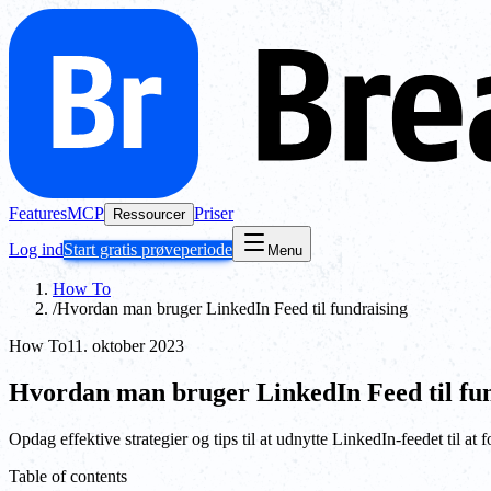
Features
MCP
Priser
Ressourcer
Log ind
Start gratis prøveperiode
Menu
How To
/
Hvordan man bruger LinkedIn Feed til fundraising
How To
11. oktober 2023
Hvordan man bruger LinkedIn Feed til fu
Opdag effektive strategier og tips til at udnytte LinkedIn-feedet til at 
Table of contents