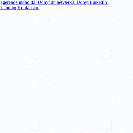
gagerende indhold
2. Udnyt dit netværk
3. Udnyt LinkedIn-
l handling
Konklusion