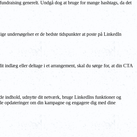
 fundraising generelt. Undgå dog at bruge for mange hashtags, da det
llige undersøgelser er de bedste tidspunkter at poste på LinkedIn
t indlæg eller deltage i et arrangement, skal du sørge for, at din CTA
ende indhold, udnytte dit netværk, bruge LinkedIns funktioner og
t dele opdateringer om din kampagne og engagere dig med dine