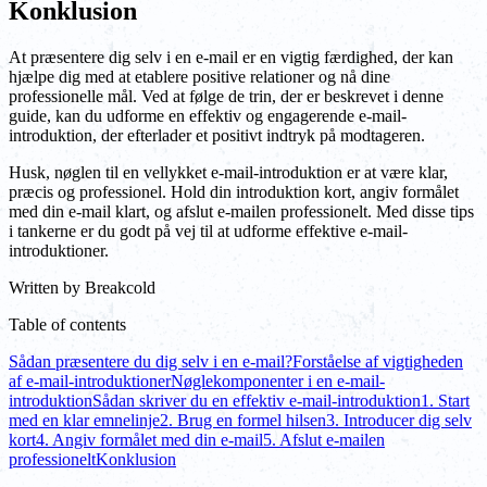
Konklusion
At præsentere dig selv i en e-mail er en vigtig færdighed, der kan
hjælpe dig med at etablere positive relationer og nå dine
professionelle mål. Ved at følge de trin, der er beskrevet i denne
guide, kan du udforme en effektiv og engagerende e-mail-
introduktion, der efterlader et positivt indtryk på modtageren.
Husk, nøglen til en vellykket e-mail-introduktion er at være klar,
præcis og professionel. Hold din introduktion kort, angiv formålet
med din e-mail klart, og afslut e-mailen professionelt. Med disse tips
i tankerne er du godt på vej til at udforme effektive e-mail-
introduktioner.
Written by
Breakcold
Table of contents
Sådan præsentere du dig selv i en e-mail?
Forståelse af vigtigheden
af e-mail-introduktioner
Nøglekomponenter i en e-mail-
introduktion
Sådan skriver du en effektiv e-mail-introduktion
1. Start
med en klar emnelinje
2. Brug en formel hilsen
3. Introducer dig selv
kort
4. Angiv formålet med din e-mail
5. Afslut e-mailen
professionelt
Konklusion