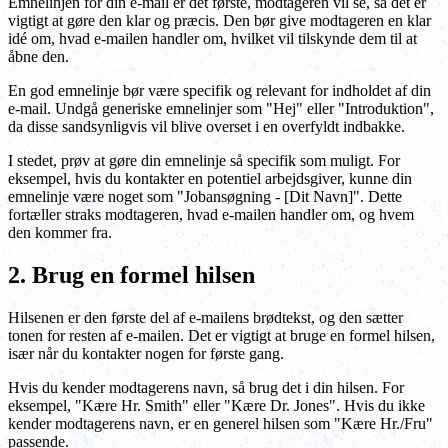
Emnelinjen for din e-mail er det første, modtageren vil se, så det er
vigtigt at gøre den klar og præcis. Den bør give modtageren en klar
idé om, hvad e-mailen handler om, hvilket vil tilskynde dem til at
åbne den.
En god emnelinje bør være specifik og relevant for indholdet af din
e-mail. Undgå generiske emnelinjer som "Hej" eller "Introduktion",
da disse sandsynligvis vil blive overset i en overfyldt indbakke.
I stedet, prøv at gøre din emnelinje så specifik som muligt. For
eksempel, hvis du kontakter en potentiel arbejdsgiver, kunne din
emnelinje være noget som "Jobansøgning - [Dit Navn]". Dette
fortæller straks modtageren, hvad e-mailen handler om, og hvem
den kommer fra.
2. Brug en formel hilsen
Hilsenen er den første del af e-mailens brødtekst, og den sætter
tonen for resten af e-mailen. Det er vigtigt at bruge en formel hilsen,
især når du kontakter nogen for første gang.
Hvis du kender modtagerens navn, så brug det i din hilsen. For
eksempel, "Kære Hr. Smith" eller "Kære Dr. Jones". Hvis du ikke
kender modtagerens navn, er en generel hilsen som "Kære Hr./Fru"
passende.