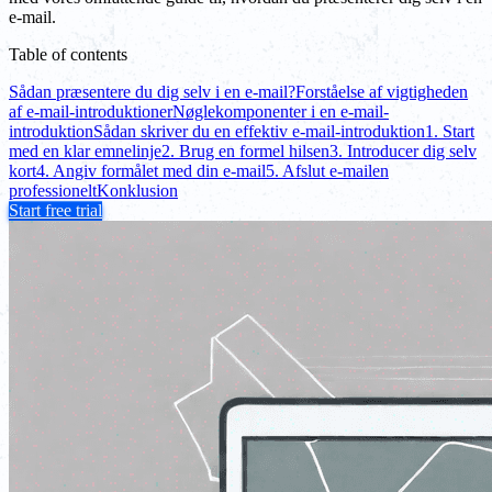
e-mail.
Table of contents
Sådan præsentere du dig selv i en e-mail?
Forståelse af vigtigheden
af e-mail-introduktioner
Nøglekomponenter i en e-mail-
introduktion
Sådan skriver du en effektiv e-mail-introduktion
1. Start
med en klar emnelinje
2. Brug en formel hilsen
3. Introducer dig selv
kort
4. Angiv formålet med din e-mail
5. Afslut e-mailen
professionelt
Konklusion
Start free trial