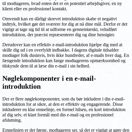
til modtageren, hvad enten det er en potentiel arbejdsgiver, en ny
klient eller en professionel kontakt.
Omvendt kan en dårligt skrevet introduktion skabe et negativt
indtryk, hvilket gør det sværere for dig at nå dine mål. Derfor er det
vigtigt at tage sig tid til at udforme en gennemtænkt, veludført
introduktion, der præcist repræsenterer dig og dine hensigter.
Derudover kan en effektiv e-mail-introduktion hjælpe dig med at
skille dig ud i en overfyldt indbakke. I dagens digitale tidsalder
modtager folk dusinvis, hvis ikke hundreder, af e-mails hver dag. En
fængende introduktion kan fange modtagerens opmærksomhed og
tilskynde dem til at læse din e-mail i sin helhed.
Nøglekomponenter i en e-mail-
introduktion
Der er flere nøglekomponenter, som du bør inkludere i din e-mail-
introduktion for at sikre, at den er effektiv og engagerende. Disse
inkluderer en klar emnelinje, en formel hilsen, en kort introduktion
af dig selv, et klart formål med din e-mail og en professionel
afslutning.
Emnelinjen er det første, modtageren ser, så det er vigtigt at gøre den