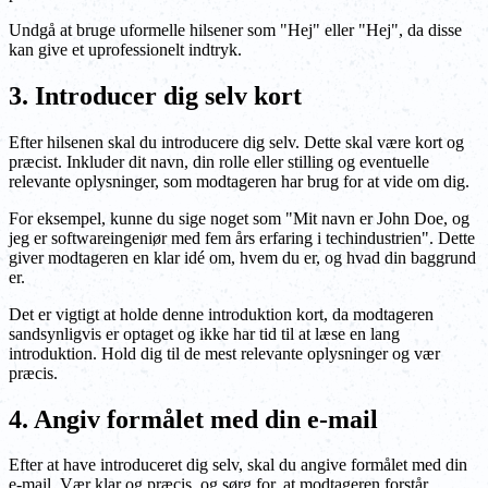
Undgå at bruge uformelle hilsener som "Hej" eller "Hej", da disse
kan give et uprofessionelt indtryk.
3. Introducer dig selv kort
Efter hilsenen skal du introducere dig selv. Dette skal være kort og
præcist. Inkluder dit navn, din rolle eller stilling og eventuelle
relevante oplysninger, som modtageren har brug for at vide om dig.
For eksempel, kunne du sige noget som "Mit navn er John Doe, og
jeg er softwareingeniør med fem års erfaring i techindustrien". Dette
giver modtageren en klar idé om, hvem du er, og hvad din baggrund
er.
Det er vigtigt at holde denne introduktion kort, da modtageren
sandsynligvis er optaget og ikke har tid til at læse en lang
introduktion. Hold dig til de mest relevante oplysninger og vær
præcis.
4. Angiv formålet med din e-mail
Efter at have introduceret dig selv, skal du angive formålet med din
e-mail. Vær klar og præcis, og sørg for, at modtageren forstår,