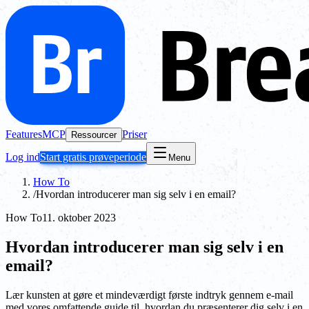
Features
MCP
Priser
Ressourcer
Log ind
Start gratis prøveperiode
Menu
How To
/
Hvordan introducerer man sig selv i en email?
How To
11. oktober 2023
Hvordan introducerer man sig selv i en
email?
Lær kunsten at gøre et mindeværdigt første indtryk gennem e-mail
med vores omfattende guide til, hvordan du præsenterer dig selv i en