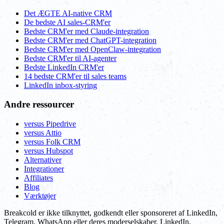
Det ÆGTE AI-native CRM
De bedste AI sales-CRM'er
Bedste CRM'er med Claude-integration
Bedste CRM'er med ChatGPT-integration
Bedste CRM'er med OpenClaw-integration
Bedste CRM'er til AI-agenter
Bedste LinkedIn CRM'er
14 bedste CRM'er til sales teams
LinkedIn inbox-styring
Andre ressourcer
versus Pipedrive
versus Attio
versus Folk CRM
versus Hubspot
Alternativer
Integrationer
Affiliates
Blog
Værktøjer
Breakcold er ikke tilknyttet, godkendt eller sponsoreret af LinkedIn,
Telegram, WhatsApp eller deres moderselskaber. LinkedIn,