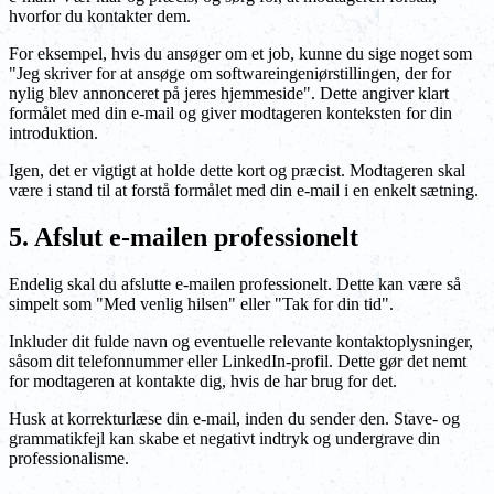
hvorfor du kontakter dem.
For eksempel, hvis du ansøger om et job, kunne du sige noget som
"Jeg skriver for at ansøge om softwareingeniørstillingen, der for
nylig blev annonceret på jeres hjemmeside". Dette angiver klart
formålet med din e-mail og giver modtageren konteksten for din
introduktion.
Igen, det er vigtigt at holde dette kort og præcist. Modtageren skal
være i stand til at forstå formålet med din e-mail i en enkelt sætning.
5. Afslut e-mailen professionelt
Endelig skal du afslutte e-mailen professionelt. Dette kan være så
simpelt som "Med venlig hilsen" eller "Tak for din tid".
Inkluder dit fulde navn og eventuelle relevante kontaktoplysninger,
såsom dit telefonnummer eller LinkedIn-profil. Dette gør det nemt
for modtageren at kontakte dig, hvis de har brug for det.
Husk at korrekturlæse din e-mail, inden du sender den. Stave- og
grammatikfejl kan skabe et negativt indtryk og undergrave din
professionalisme.