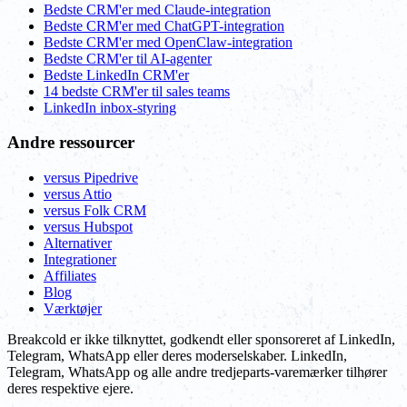
Bedste CRM'er med Claude-integration
Bedste CRM'er med ChatGPT-integration
Bedste CRM'er med OpenClaw-integration
Bedste CRM'er til AI-agenter
Bedste LinkedIn CRM'er
14 bedste CRM'er til sales teams
LinkedIn inbox-styring
Andre ressourcer
versus Pipedrive
versus Attio
versus Folk CRM
versus Hubspot
Alternativer
Integrationer
Affiliates
Blog
Værktøjer
Breakcold er ikke tilknyttet, godkendt eller sponsoreret af LinkedIn,
Telegram, WhatsApp eller deres moderselskaber. LinkedIn,
Telegram, WhatsApp og alle andre tredjeparts-varemærker tilhører
deres respektive ejere.