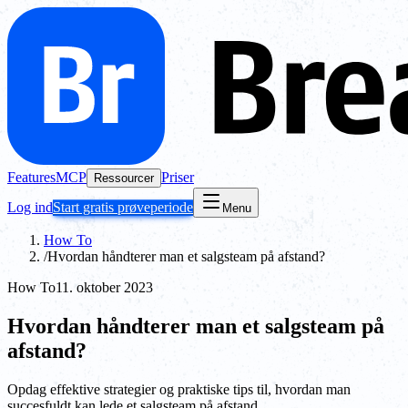
Features
MCP
Priser
Ressourcer
Log ind
Start gratis prøveperiode
Menu
How To
/
Hvordan håndterer man et salgsteam på afstand?
How To
11. oktober 2023
Hvordan håndterer man et salgsteam på
afstand?
Opdag effektive strategier og praktiske tips til, hvordan man
succesfuldt kan lede et salgsteam på afstand.