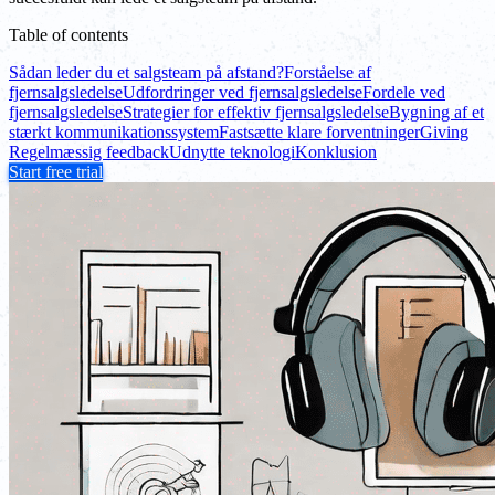
Table of contents
Sådan leder du et salgsteam på afstand?
Forståelse af
fjernsalgsledelse
Udfordringer ved fjernsalgsledelse
Fordele ved
fjernsalgsledelse
Strategier for effektiv fjernsalgsledelse
Bygning af et
stærkt kommunikationssystem
Fastsætte klare forventninger
Giving
Regelmæssig feedback
Udnytte teknologi
Konklusion
Start free trial