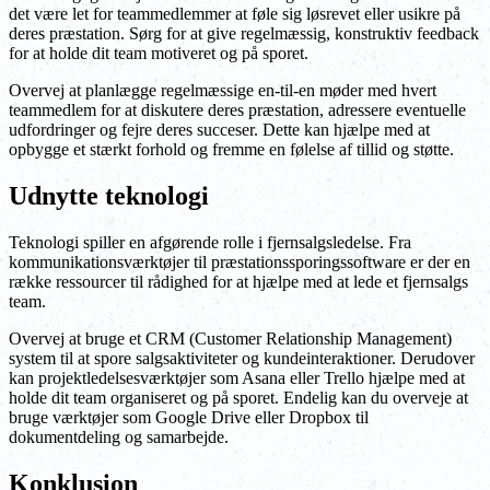
det være let for teammedlemmer at føle sig løsrevet eller usikre på
deres præstation. Sørg for at give regelmæssig, konstruktiv feedback
for at holde dit team motiveret og på sporet.
Overvej at planlægge regelmæssige en-til-en møder med hvert
teammedlem for at diskutere deres præstation, adressere eventuelle
udfordringer og fejre deres succeser. Dette kan hjælpe med at
opbygge et stærkt forhold og fremme en følelse af tillid og støtte.
Udnytte teknologi
Teknologi spiller en afgørende rolle i fjernsalgsledelse. Fra
kommunikationsværktøjer til præstationssporingssoftware er der en
række ressourcer til rådighed for at hjælpe med at lede et fjernsalgs
team.
Overvej at bruge et CRM (Customer Relationship Management)
system til at spore salgsaktiviteter og kundeinteraktioner. Derudover
kan projektledelsesværktøjer som Asana eller Trello hjælpe med at
holde dit team organiseret og på sporet. Endelig kan du overveje at
bruge værktøjer som Google Drive eller Dropbox til
dokumentdeling og samarbejde.
Konklusion