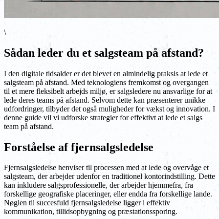
\
Sådan leder du et salgsteam på afstand?
I den digitale tidsalder er det blevet en almindelig praksis at lede et
salgsteam på afstand. Med teknologiens fremkomst og overgangen
til et mere fleksibelt arbejds miljø, er salgsledere nu ansvarlige for at
lede deres teams på afstand. Selvom dette kan præsenterer unikke
udfordringer, tilbyder det også muligheder for vækst og innovation. I
denne guide vil vi udforske strategier for effektivt at lede et salgs
team på afstand.
Forståelse af fjernsalgsledelse
Fjernsalgsledelse henviser til processen med at lede og overvåge et
salgsteam, der arbejder udenfor en traditionel kontorindstilling. Dette
kan inkludere salgsprofessionelle, der arbejder hjemmefra, fra
forskellige geografiske placeringer, eller endda fra forskellige lande.
Nøglen til succesfuld fjernsalgsledelse ligger i effektiv
kommunikation, tillidsopbygning og præstationssporing.