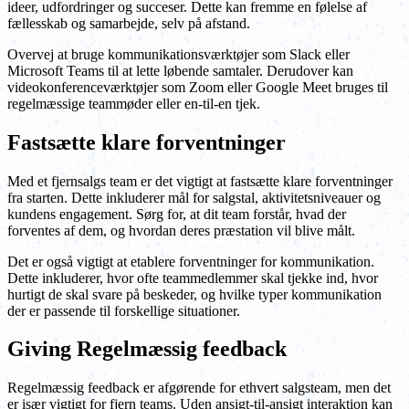
ideer, udfordringer og succeser. Dette kan fremme en følelse af
fællesskab og samarbejde, selv på afstand.
Overvej at bruge kommunikationsværktøjer som Slack eller
Microsoft Teams til at lette løbende samtaler. Derudover kan
videokonferenceværktøjer som Zoom eller Google Meet bruges til
regelmæssige teammøder eller en-til-en tjek.
Fastsætte klare forventninger
Med et fjernsalgs team er det vigtigt at fastsætte klare forventninger
fra starten. Dette inkluderer mål for salgstal, aktivitetsniveauer og
kundens engagement. Sørg for, at dit team forstår, hvad der
forventes af dem, og hvordan deres præstation vil blive målt.
Det er også vigtigt at etablere forventninger for kommunikation.
Dette inkluderer, hvor ofte teammedlemmer skal tjekke ind, hvor
hurtigt de skal svare på beskeder, og hvilke typer kommunikation
der er passende til forskellige situationer.
Giving Regelmæssig feedback
Regelmæssig feedback er afgørende for ethvert salgsteam, men det
er især vigtigt for fjern teams. Uden ansigt-til-ansigt interaktion kan