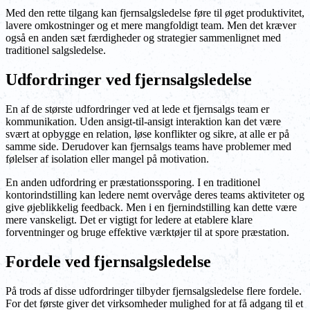
Med den rette tilgang kan fjernsalgsledelse føre til øget produktivitet,
lavere omkostninger og et mere mangfoldigt team. Men det kræver
også en anden sæt færdigheder og strategier sammenlignet med
traditionel salgsledelse.
Udfordringer ved fjernsalgsledelse
En af de største udfordringer ved at lede et fjernsalgs team er
kommunikation. Uden ansigt-til-ansigt interaktion kan det være
svært at opbygge en relation, løse konflikter og sikre, at alle er på
samme side. Derudover kan fjernsalgs teams have problemer med
følelser af isolation eller mangel på motivation.
En anden udfordring er præstationssporing. I en traditionel
kontorindstilling kan ledere nemt overvåge deres teams aktiviteter og
give øjeblikkelig feedback. Men i en fjernindstilling kan dette være
mere vanskeligt. Det er vigtigt for ledere at etablere klare
forventninger og bruge effektive værktøjer til at spore præstation.
Fordele ved fjernsalgsledelse
På trods af disse udfordringer tilbyder fjernsalgsledelse flere fordele.
For det første giver det virksomheder mulighed for at få adgang til et