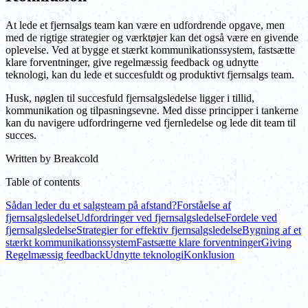
At lede et fjernsalgs team kan være en udfordrende opgave, men
med de rigtige strategier og værktøjer kan det også være en givende
oplevelse. Ved at bygge et stærkt kommunikationssystem, fastsætte
klare forventninger, give regelmæssig feedback og udnytte
teknologi, kan du lede et succesfuldt og produktivt fjernsalgs team.
Husk, nøglen til succesfuld fjernsalgsledelse ligger i tillid,
kommunikation og tilpasningsevne. Med disse principper i tankerne
kan du navigere udfordringerne ved fjernledelse og lede dit team til
succes.
Written by
Breakcold
Table of contents
Sådan leder du et salgsteam på afstand?
Forståelse af
fjernsalgsledelse
Udfordringer ved fjernsalgsledelse
Fordele ved
fjernsalgsledelse
Strategier for effektiv fjernsalgsledelse
Bygning af et
stærkt kommunikationssystem
Fastsætte klare forventninger
Giving
Regelmæssig feedback
Udnytte teknologi
Konklusion