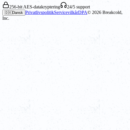
256-bit AES-datakryptering
24/5 support
Privatlivspolitik
Servicevilkår
DPA
©
2026
Breakcold,
🇩🇰
Dansk
Inc.