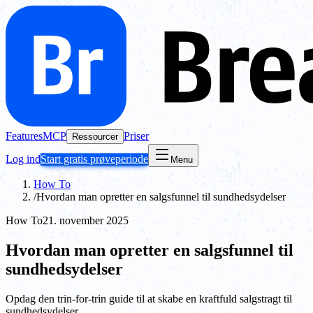
Features
MCP
Priser
Ressourcer
Log ind
Start gratis prøveperiode
Menu
How To
/
Hvordan man opretter en salgsfunnel til sundhedsydelser
How To
21. november 2025
Hvordan man opretter en salgsfunnel til
sundhedsydelser
Opdag den trin-for-trin guide til at skabe en kraftfuld salgstragt til
sundhedsydelser.