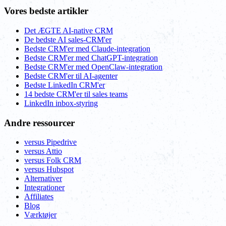
Vores bedste artikler
Det ÆGTE AI-native CRM
De bedste AI sales-CRM'er
Bedste CRM'er med Claude-integration
Bedste CRM'er med ChatGPT-integration
Bedste CRM'er med OpenClaw-integration
Bedste CRM'er til AI-agenter
Bedste LinkedIn CRM'er
14 bedste CRM'er til sales teams
LinkedIn inbox-styring
Andre ressourcer
versus Pipedrive
versus Attio
versus Folk CRM
versus Hubspot
Alternativer
Integrationer
Affiliates
Blog
Værktøjer