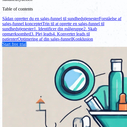
Table of contents
Sådan opretter du en salgs-funnel til sundhedstjenester
Forståelse af
salgs-funnel konceptet
Trin til at oprette en salgs-funnel til
sundhedstjenester
1. Identificer din målgruppe
2. Skab
opmærksomhed
3. Plej leads
4. Konverter leads til
patienter
Optimering af din salgs-funnel
Konklusion
Start free trial