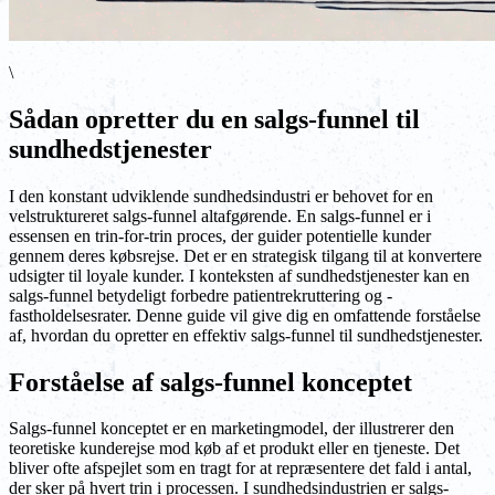
\
Sådan opretter du en salgs-funnel til
sundhedstjenester
I den konstant udviklende sundhedsindustri er behovet for en
velstruktureret salgs-funnel altafgørende. En salgs-funnel er i
essensen en trin-for-trin proces, der guider potentielle kunder
gennem deres købsrejse. Det er en strategisk tilgang til at konvertere
udsigter til loyale kunder. I konteksten af sundhedstjenester kan en
salgs-funnel betydeligt forbedre patientrekruttering og -
fastholdelsesrater. Denne guide vil give dig en omfattende forståelse
af, hvordan du opretter en effektiv salgs-funnel til sundhedstjenester.
Forståelse af salgs-funnel konceptet
Salgs-funnel konceptet er en marketingmodel, der illustrerer den
teoretiske kunderejse mod køb af et produkt eller en tjeneste. Det
bliver ofte afspejlet som en tragt for at repræsentere det fald i antal,
der sker på hvert trin i processen. I sundhedsindustrien er salgs-