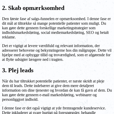
2. Skab opmærksomhed
Den første fase af salgs-funnelen er opmærksomhed. I denne fase er
dit mål at tiltrække så mange potentielle patienter som muligt. Du
kan gøre dette gennem forskellige marketingstrategier som
indholdsmarkedsføring, social mediemarkedsføring, SEO og betalt
reklame.
Det er vigtigt at levere værdifuld og relevant information, der
adresserer behovene og bekymringerne hos din målgruppe. Dette vil
hjælpe med at opbygge tillid og troværdighed, som er afgørende for
at flytte udsigter længere ned i tragten.
3. Plej leads
Når du har tiltrukket potentielle patienter, er næste skridt at pleje
dem til leads. Dette indebærer at give dem mere detaljeret
information om dine tjenester og hvordan de kan få gavn af dem. Du
kan gøre dette gennem e-mail markedsføring, webinarer og
personliggjort indhold.
I denne fase er det også vigtigt at yde fremragende kundeservice.
Dette inkluderer at svare hurtigt på forespørgsler, behandle