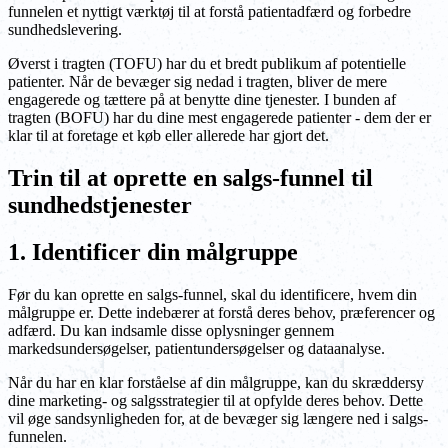
funnelen et nyttigt værktøj til at forstå patientadfærd og forbedre
sundhedslevering.
Øverst i tragten (TOFU) har du et bredt publikum af potentielle
patienter. Når de bevæger sig nedad i tragten, bliver de mere
engagerede og tættere på at benytte dine tjenester. I bunden af
tragten (BOFU) har du dine mest engagerede patienter - dem der er
klar til at foretage et køb eller allerede har gjort det.
Trin til at oprette en salgs-funnel til
sundhedstjenester
1. Identificer din målgruppe
Før du kan oprette en salgs-funnel, skal du identificere, hvem din
målgruppe er. Dette indebærer at forstå deres behov, præferencer og
adfærd. Du kan indsamle disse oplysninger gennem
markedsundersøgelser, patientundersøgelser og dataanalyse.
Når du har en klar forståelse af din målgruppe, kan du skræddersy
dine marketing- og salgsstrategier til at opfylde deres behov. Dette
vil øge sandsynligheden for, at de bevæger sig længere ned i salgs-
funnelen.