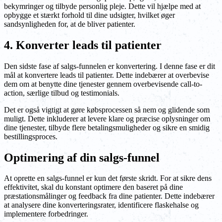
bekymringer og tilbyde personlig pleje. Dette vil hjælpe med at
opbygge et stærkt forhold til dine udsigter, hvilket øger
sandsynligheden for, at de bliver patienter.
4. Konverter leads til patienter
Den sidste fase af salgs-funnelen er konvertering. I denne fase er dit
mål at konvertere leads til patienter. Dette indebærer at overbevise
dem om at benytte dine tjenester gennem overbevisende call-to-
action, særlige tilbud og testimonials.
Det er også vigtigt at gøre købsprocessen så nem og glidende som
muligt. Dette inkluderer at levere klare og præcise oplysninger om
dine tjenester, tilbyde flere betalingsmuligheder og sikre en smidig
bestillingsproces.
Optimering af din salgs-funnel
At oprette en salgs-funnel er kun det første skridt. For at sikre dens
effektivitet, skal du konstant optimere den baseret på dine
præstationsmålinger og feedback fra dine patienter. Dette indebærer
at analysere dine konverteringsrater, identificere flaskehalse og
implementere forbedringer.