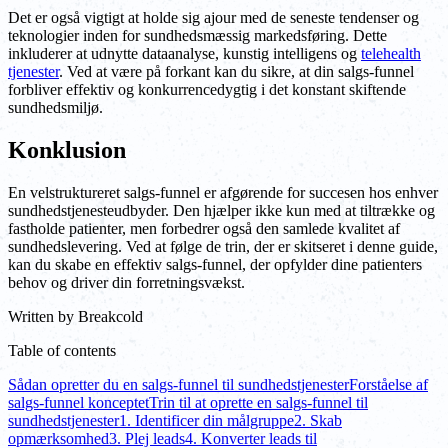
Det er også vigtigt at holde sig ajour med de seneste tendenser og
teknologier inden for sundhedsmæssig markedsføring. Dette
inkluderer at udnytte dataanalyse, kunstig intelligens og
telehealth
tjenester
. Ved at være på forkant kan du sikre, at din salgs-funnel
forbliver effektiv og konkurrencedygtig i det konstant skiftende
sundhedsmiljø.
Konklusion
En velstruktureret salgs-funnel er afgørende for succesen hos enhver
sundhedstjenesteudbyder. Den hjælper ikke kun med at tiltrække og
fastholde patienter, men forbedrer også den samlede kvalitet af
sundhedslevering. Ved at følge de trin, der er skitseret i denne guide,
kan du skabe en effektiv salgs-funnel, der opfylder dine patienters
behov og driver din forretningsvækst.
Written by
Breakcold
Table of contents
Sådan opretter du en salgs-funnel til sundhedstjenester
Forståelse af
salgs-funnel konceptet
Trin til at oprette en salgs-funnel til
sundhedstjenester
1. Identificer din målgruppe
2. Skab
opmærksomhed
3. Plej leads
4. Konverter leads til