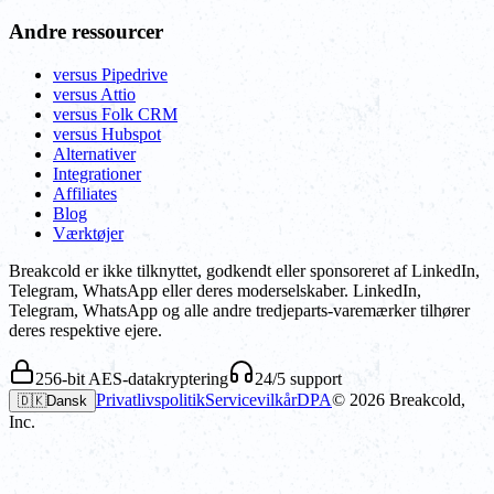
Andre ressourcer
versus Pipedrive
versus Attio
versus Folk CRM
versus Hubspot
Alternativer
Integrationer
Affiliates
Blog
Værktøjer
Breakcold er ikke tilknyttet, godkendt eller sponsoreret af LinkedIn,
Telegram, WhatsApp eller deres moderselskaber. LinkedIn,
Telegram, WhatsApp og alle andre tredjeparts-varemærker tilhører
deres respektive ejere.
256-bit AES-datakryptering
24/5 support
Privatlivspolitik
Servicevilkår
DPA
©
2026
Breakcold,
🇩🇰
Dansk
Inc.