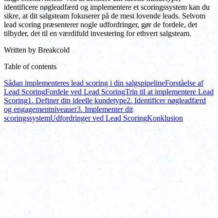
identificere nøgleadfærd og implementere et scoringssystem kan du
sikre, at dit salgsteam fokuserer på de mest lovende leads. Selvom
lead scoring præsenterer nogle udfordringer, gør de fordele, det
tilbyder, det til en værdifuld investering for ethvert salgsteam.
Written by
Breakcold
Table of contents
Sådan implementeres lead scoring i din salgspipeline
Forståelse af
Lead Scoring
Fordele ved Lead Scoring
Trin til at implementere Lead
Scoring
1. Definer din ideelle kundetype
2. Identificer nøgleadfærd
og engagementniveauer
3. Implementer dit
scoringssystem
Udfordringer ved Lead Scoring
Konklusion