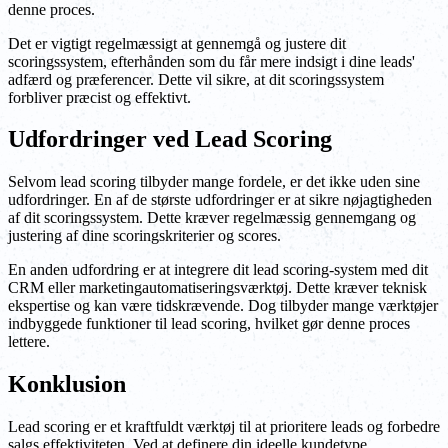
denne proces.
Det er vigtigt regelmæssigt at gennemgå og justere dit
scoringssystem, efterhånden som du får mere indsigt i dine leads'
adfærd og præferencer. Dette vil sikre, at dit scoringssystem
forbliver præcist og effektivt.
Udfordringer ved Lead Scoring
Selvom lead scoring tilbyder mange fordele, er det ikke uden sine
udfordringer. En af de største udfordringer er at sikre nøjagtigheden
af dit scoringssystem. Dette kræver regelmæssig gennemgang og
justering af dine scoringskriterier og scores.
En anden udfordring er at integrere dit lead scoring-system med dit
CRM eller marketingautomatiseringsværktøj. Dette kræver teknisk
ekspertise og kan være tidskrævende. Dog tilbyder mange værktøjer
indbyggede funktioner til lead scoring, hvilket gør denne proces
lettere.
Konklusion
Lead scoring er et kraftfuldt værktøj til at prioritere leads og forbedre
salgs effektiviteten. Ved at definere din ideelle kundetype,