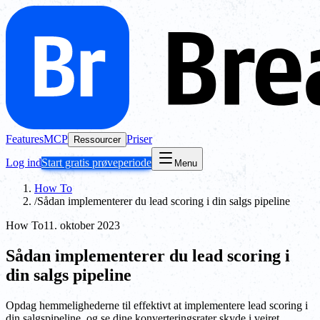
Features
MCP
Priser
Ressourcer
Log ind
Start gratis prøveperiode
Menu
How To
/
Sådan implementerer du lead scoring i din salgs pipeline
How To
11. oktober 2023
Sådan implementerer du lead scoring i
din salgs pipeline
Opdag hemmelighederne til effektivt at implementere lead scoring i
din salgspipeline, og se dine konverteringsrater skyde i vejret.