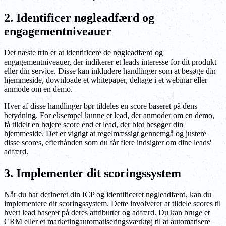
2. Identificer nøgleadfærd og
engagementniveauer
Det næste trin er at identificere de nøgleadfærd og
engagementniveauer, der indikerer et leads interesse for dit produkt
eller din service. Disse kan inkludere handlinger som at besøge din
hjemmeside, downloade et whitepaper, deltage i et webinar eller
anmode om en demo.
Hver af disse handlinger bør tildeles en score baseret på dens
betydning. For eksempel kunne et lead, der anmoder om en demo,
få tildelt en højere score end et lead, der blot besøger din
hjemmeside. Det er vigtigt at regelmæssigt gennemgå og justere
disse scores, efterhånden som du får flere indsigter om dine leads'
adfærd.
3. Implementer dit scoringssystem
Når du har defineret din ICP og identificeret nøgleadfærd, kan du
implementere dit scoringssystem. Dette involverer at tildele scores til
hvert lead baseret på deres attributter og adfærd. Du kan bruge et
CRM eller et marketingautomatiseringsværktøj til at automatisere