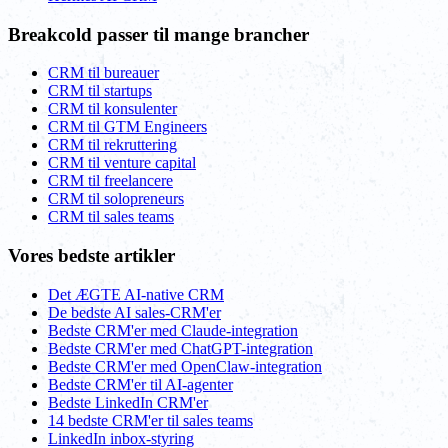
Breakcold passer til mange brancher
CRM til bureauer
CRM til startups
CRM til konsulenter
CRM til GTM Engineers
CRM til rekruttering
CRM til venture capital
CRM til freelancere
CRM til solopreneurs
CRM til sales teams
Vores bedste artikler
Det ÆGTE AI-native CRM
De bedste AI sales-CRM'er
Bedste CRM'er med Claude-integration
Bedste CRM'er med ChatGPT-integration
Bedste CRM'er med OpenClaw-integration
Bedste CRM'er til AI-agenter
Bedste LinkedIn CRM'er
14 bedste CRM'er til sales teams
LinkedIn inbox-styring