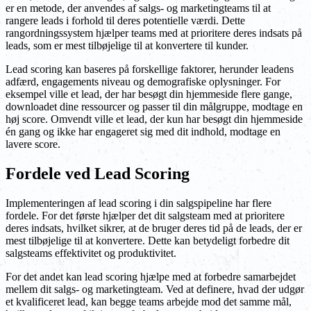
er en metode, der anvendes af salgs- og marketingteams til at
rangere leads i forhold til deres potentielle værdi. Dette
rangordningssystem hjælper teams med at prioritere deres indsats på
leads, som er mest tilbøjelige til at konvertere til kunder.
Lead scoring kan baseres på forskellige faktorer, herunder leadens
adfærd, engagements niveau og demografiske oplysninger. For
eksempel ville et lead, der har besøgt din hjemmeside flere gange,
downloadet dine ressourcer og passer til din målgruppe, modtage en
høj score. Omvendt ville et lead, der kun har besøgt din hjemmeside
én gang og ikke har engageret sig med dit indhold, modtage en
lavere score.
Fordele ved Lead Scoring
Implementeringen af lead scoring i din salgspipeline har flere
fordele. For det første hjælper det dit salgsteam med at prioritere
deres indsats, hvilket sikrer, at de bruger deres tid på de leads, der er
mest tilbøjelige til at konvertere. Dette kan betydeligt forbedre dit
salgsteams effektivitet og produktivitet.
For det andet kan lead scoring hjælpe med at forbedre samarbejdet
mellem dit salgs- og marketingteam. Ved at definere, hvad der udgør
et kvalificeret lead, kan begge teams arbejde mod det samme mål,