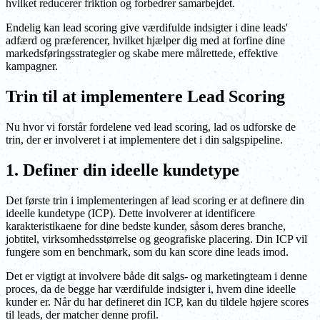
hvilket reducerer friktion og forbedrer samarbejdet.
Endelig kan lead scoring give værdifulde indsigter i dine leads'
adfærd og præferencer, hvilket hjælper dig med at forfine dine
markedsføringsstrategier og skabe mere målrettede, effektive
kampagner.
Trin til at implementere Lead Scoring
Nu hvor vi forstår fordelene ved lead scoring, lad os udforske de
trin, der er involveret i at implementere det i din salgspipeline.
1. Definer din ideelle kundetype
Det første trin i implementeringen af lead scoring er at definere din
ideelle kundetype (ICP). Dette involverer at identificere
karakteristikaene for dine bedste kunder, såsom deres branche,
jobtitel, virksomhedsstørrelse og geografiske placering. Din ICP vil
fungere som en benchmark, som du kan score dine leads imod.
Det er vigtigt at involvere både dit salgs- og marketingteam i denne
proces, da de begge har værdifulde indsigter i, hvem dine ideelle
kunder er. Når du har defineret din ICP, kan du tildele højere scores
til leads, der matcher denne profil.