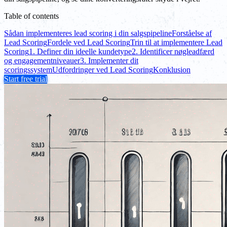
Table of contents
Sådan implementeres lead scoring i din salgspipeline
Forståelse af
Lead Scoring
Fordele ved Lead Scoring
Trin til at implementere Lead
Scoring
1. Definer din ideelle kundetype
2. Identificer nøgleadfærd
og engagementniveauer
3. Implementer dit
scoringssystem
Udfordringer ved Lead Scoring
Konklusion
Start free trial