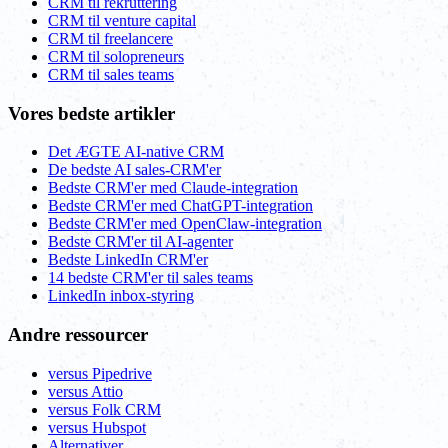
CRM til rekruttering
CRM til venture capital
CRM til freelancere
CRM til solopreneurs
CRM til sales teams
Vores bedste artikler
Det ÆGTE AI-native CRM
De bedste AI sales-CRM'er
Bedste CRM'er med Claude-integration
Bedste CRM'er med ChatGPT-integration
Bedste CRM'er med OpenClaw-integration
Bedste CRM'er til AI-agenter
Bedste LinkedIn CRM'er
14 bedste CRM'er til sales teams
LinkedIn inbox-styring
Andre ressourcer
versus Pipedrive
versus Attio
versus Folk CRM
versus Hubspot
Alternativer