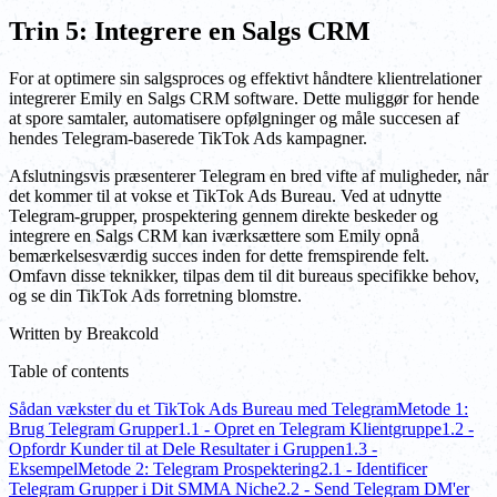
Trin 5: Integrere en Salgs CRM
For at optimere sin salgsproces og effektivt håndtere klientrelationer
integrerer Emily en Salgs CRM software. Dette muliggør for hende
at spore samtaler, automatisere opfølgninger og måle succesen af
hendes Telegram-baserede TikTok Ads kampagner.
Afslutningsvis præsenterer Telegram en bred vifte af muligheder, når
det kommer til at vokse et TikTok Ads Bureau. Ved at udnytte
Telegram-grupper, prospektering gennem direkte beskeder og
integrere en Salgs CRM kan iværksættere som Emily opnå
bemærkelsesværdig succes inden for dette fremspirende felt.
Omfavn disse teknikker, tilpas dem til dit bureaus specifikke behov,
og se din TikTok Ads forretning blomstre.
Written by
Breakcold
Table of contents
Sådan vækster du et TikTok Ads Bureau med Telegram
Metode 1:
Brug Telegram Grupper
1.1 - Opret en Telegram Klientgruppe
1.2 -
Opfordr Kunder til at Dele Resultater i Gruppen
1.3 -
Eksempel
Metode 2: Telegram Prospektering
2.1 - Identificer
Telegram Grupper i Dit SMMA Niche
2.2 - Send Telegram DM'er