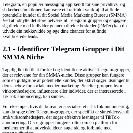
Telegram, en populær messaging-app kendt for sine privatlivs- og
sikkerhedsfunktioner, kan være et kraftfuldt værktøj til at finde
potentielle kunder til dit Social Media Marketing Bureau (SMMA).
Ved at udnytte det store netværk af Telegram-grupper og engagere
sig direkte med individer gennem direkte beskeder (DM'er) kan du
udvide din rækkevidde og øge dine chancer for at finde
kvalificerede leads.
2.1 - Identificer Telegram Grupper i Dit
SMMA Niche
Tag dig lidt tid til at forske i og identificere aktive Telegram-grupper,
der er relevante for din SMMA-niche. Disse grupper kan fungere
som en guldgrube af potentielle kunder, der aktivt søger løsninger til
deres behov for sociale medier marketing. Se efter grupper, hvor
virksomhedsejere, influencere eller individer, der er interesserede i
TikTok-annoncering, kan samles.
For eksempel, hvis dit bureau er specialiseret i TikTok-annoncering,
kan du søge efter Telegram-grupper, der specifikt er skræddersyet til
små virksomhedsejere, der søger effektive løsninger til TikTok-
annoncering. Disse grupper fungerer ofte som en platform for
medlemmer til at udveksle ideer, søge råd og forbinde med