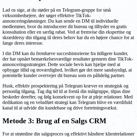
Lad os sige, at du støder på en Telegram-gruppe for små
virksomhedsejere, der søger effektive TikTok-
annonceringsløsninger. Du kan sende en DM til individuelle
medlemmer, hvor du introducerer dit bureau og tilbyder en gratis
konsultation eller en særlig rabat. Ved at fremvise din ekspertise og
skræddersy din tilgang til deres behov har du en højere chance for at
fange deres interesse.
I din DM kan du fremhæve succeshistorierne fra tidligere kunder,
der har opnået bemærkelsesværdige resultater gennem dine TikTok-
annonceringsstrategier. Dette sociale bevis kan hjælpe med at
opbygge tillid og troværdighed, hvilket gør det mere sandsynligt, at
potentielle kunder overvejer dit bureau som en pålidelig partner.
Husk, effektiv prospektering på Telegram kræver en strategisk og
personlig tilgang. Tag dig tid til at forstå din målgruppe, tilpas dine
beskeder derefter, og følg konsekvent op for at pleje relationer. Med
dedikation og en veludført strategi kan Telegram blive en værdifuld
kanal til at udvide din kundebase og drive forretningsvækst.
Metode 3: Brug af en Salgs CRM
For at strømline din salgsproces og effektivt håndtere klientrelationer