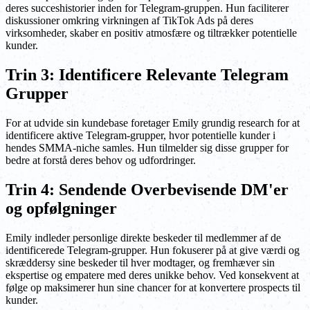
deres succeshistorier inden for Telegram-gruppen. Hun faciliterer
diskussioner omkring virkningen af TikTok Ads på deres
virksomheder, skaber en positiv atmosfære og tiltrækker potentielle
kunder.
Trin 3: Identificere Relevante Telegram
Grupper
For at udvide sin kundebase foretager Emily grundig research for at
identificere aktive Telegram-grupper, hvor potentielle kunder i
hendes SMMA-niche samles. Hun tilmelder sig disse grupper for
bedre at forstå deres behov og udfordringer.
Trin 4: Sendende Overbevisende DM'er
og opfølgninger
Emily indleder personlige direkte beskeder til medlemmer af de
identificerede Telegram-grupper. Hun fokuserer på at give værdi og
skræddersy sine beskeder til hver modtager, og fremhæver sin
ekspertise og empatere med deres unikke behov. Ved konsekvent at
følge op maksimerer hun sine chancer for at konvertere prospects til
kunder.