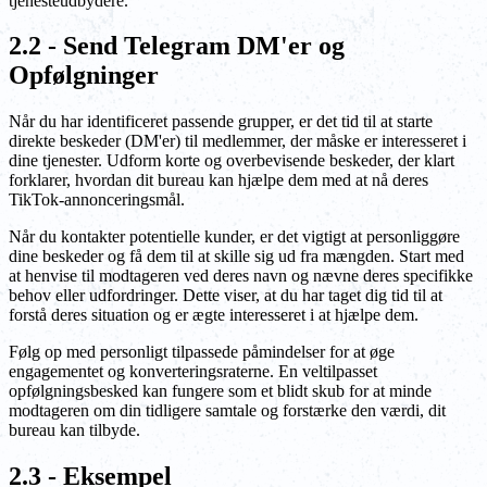
tjenesteudbydere.
2.2 - Send Telegram DM'er og
Opfølgninger
Når du har identificeret passende grupper, er det tid til at starte
direkte beskeder (DM'er) til medlemmer, der måske er interesseret i
dine tjenester. Udform korte og overbevisende beskeder, der klart
forklarer, hvordan dit bureau kan hjælpe dem med at nå deres
TikTok-annonceringsmål.
Når du kontakter potentielle kunder, er det vigtigt at personliggøre
dine beskeder og få dem til at skille sig ud fra mængden. Start med
at henvise til modtageren ved deres navn og nævne deres specifikke
behov eller udfordringer. Dette viser, at du har taget dig tid til at
forstå deres situation og er ægte interesseret i at hjælpe dem.
Følg op med personligt tilpassede påmindelser for at øge
engagementet og konverteringsraterne. En veltilpasset
opfølgningsbesked kan fungere som et blidt skub for at minde
modtageren om din tidligere samtale og forstærke den værdi, dit
bureau kan tilbyde.
2.3 - Eksempel