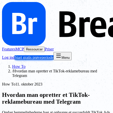
Features
MCP
Priser
Ressourcer
Log ind
Start gratis prøveperiode
Menu
How To
/
Hvordan man opretter et TikTok-reklamebureau med
Telegram
How To
11. oktober 2023
Hvordan man opretter et TikTok-
reklamebureau med Telegram
Opdag hemmelighederne bag at opbygge et succesfuldt TikTok Ads