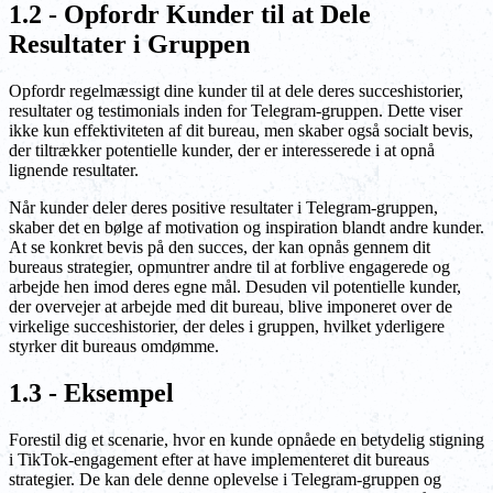
1.2 - Opfordr Kunder til at Dele
Resultater i Gruppen
Opfordr regelmæssigt dine kunder til at dele deres succeshistorier,
resultater og testimonials inden for Telegram-gruppen. Dette viser
ikke kun effektiviteten af dit bureau, men skaber også socialt bevis,
der tiltrækker potentielle kunder, der er interesserede i at opnå
lignende resultater.
Når kunder deler deres positive resultater i Telegram-gruppen,
skaber det en bølge af motivation og inspiration blandt andre kunder.
At se konkret bevis på den succes, der kan opnås gennem dit
bureaus strategier, opmuntrer andre til at forblive engagerede og
arbejde hen imod deres egne mål. Desuden vil potentielle kunder,
der overvejer at arbejde med dit bureau, blive imponeret over de
virkelige succeshistorier, der deles i gruppen, hvilket yderligere
styrker dit bureaus omdømme.
1.3 - Eksempel
Forestil dig et scenarie, hvor en kunde opnåede en betydelig stigning
i TikTok-engagement efter at have implementeret dit bureaus
strategier. De kan dele denne oplevelse i Telegram-gruppen og