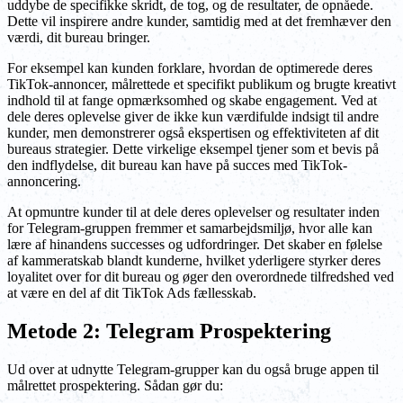
uddybe de specifikke skridt, de tog, og de resultater, de opnåede.
Dette vil inspirere andre kunder, samtidig med at det fremhæver den
værdi, dit bureau bringer.
For eksempel kan kunden forklare, hvordan de optimerede deres
TikTok-annoncer, målrettede et specifikt publikum og brugte kreativt
indhold til at fange opmærksomhed og skabe engagement. Ved at
dele deres oplevelse giver de ikke kun værdifulde indsigt til andre
kunder, men demonstrerer også ekspertisen og effektiviteten af dit
bureaus strategier. Dette virkelige eksempel tjener som et bevis på
den indflydelse, dit bureau kan have på succes med TikTok-
annoncering.
At opmuntre kunder til at dele deres oplevelser og resultater inden
for Telegram-gruppen fremmer et samarbejdsmiljø, hvor alle kan
lære af hinandens successes og udfordringer. Det skaber en følelse
af kammeratskab blandt kunderne, hvilket yderligere styrker deres
loyalitet over for dit bureau og øger den overordnede tilfredshed ved
at være en del af dit TikTok Ads fællesskab.
Metode 2: Telegram Prospektering
Ud over at udnytte Telegram-grupper kan du også bruge appen til
målrettet prospektering. Sådan gør du: