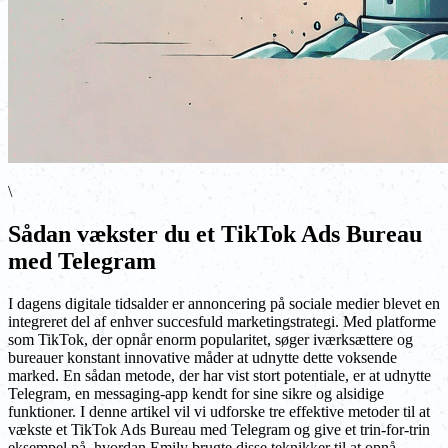
\
Sådan vækster du et TikTok Ads Bureau
med Telegram
I dagens digitale tidsalder er annoncering på sociale medier blevet en
integreret del af enhver succesfuld marketingstrategi. Med platforme
som TikTok, der opnår enorm popularitet, søger iværksættere og
bureauer konstant innovative måder at udnytte dette voksende
marked. En sådan metode, der har vist stort potentiale, er at udnytte
Telegram, en messaging-app kendt for sine sikre og alsidige
funktioner. I denne artikel vil vi udforske tre effektive metoder til at
vækste et TikTok Ads Bureau med Telegram og give et trin-for-trin
eksempel på, hvordan Emily brugte disse teknikker til at opnå