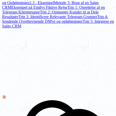
og Opfølgninger
2.3 - Eksempel
Metode 3: Brug af en Salgs
CRM
Eksempel på Emilys Fiktive Rejse
Trin 1: Oprettelse af en
Telegram Klientgruppe
Trin 2: Opmuntre Kunder til at Dele
Resultater
Trin 3: Identificere Relevante Telegram Grupper
Trin 4:
Sendende Overbevisende DM'er og opfølgninger
Trin 5: Integrere en
Salgs CRM