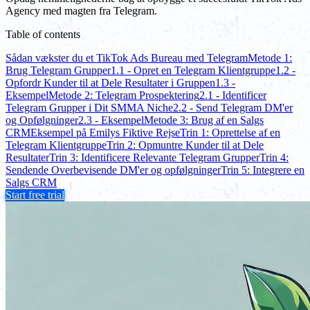
Agency med magten fra Telegram.
Table of contents
Sådan vækster du et TikTok Ads Bureau med Telegram
Metode 1:
Brug Telegram Grupper
1.1 - Opret en Telegram Klientgruppe
1.2 -
Opfordr Kunder til at Dele Resultater i Gruppen
1.3 -
Eksempel
Metode 2: Telegram Prospektering
2.1 - Identificer
Telegram Grupper i Dit SMMA Niche
2.2 - Send Telegram DM'er
og Opfølgninger
2.3 - Eksempel
Metode 3: Brug af en Salgs
CRM
Eksempel på Emilys Fiktive Rejse
Trin 1: Oprettelse af en
Telegram Klientgruppe
Trin 2: Opmuntre Kunder til at Dele
Resultater
Trin 3: Identificere Relevante Telegram Grupper
Trin 4:
Sendende Overbevisende DM'er og opfølgninger
Trin 5: Integrere en
Salgs CRM
Start free trial