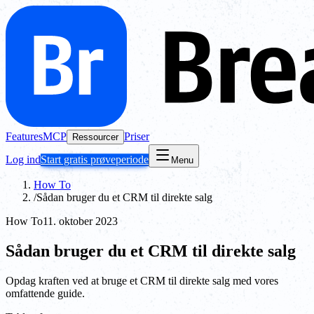
Features
MCP
Priser
Ressourcer
Log ind
Start gratis prøveperiode
Menu
How To
/
Sådan bruger du et CRM til direkte salg
How To
11. oktober 2023
Sådan bruger du et CRM til direkte salg
Opdag kraften ved at bruge et CRM til direkte salg med vores
omfattende guide.