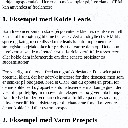
indtjeningspotentiale. Her er et par eksempler på, hvordan et CRM
kan anvendes af freelancere:
1. Eksempel med Kolde Leads
Som freelancer kan du støde på potentielle klienter, der ikke er helt
klar til at forpligte sig til dine tjenester. Ved at udnytte et CRM til at
spore og kategorisere disse kolde leads kan du implementere
strategiske plejetaktikker for gradvist at varme dem op. Dette kan
involvere at sende målrettede e-mails, dele værdifulde ressourcer
eller holde dem informerede om dine seneste projekter og
succeshistorier.
Forestil dig, at du er en freelance grafisk designer. Du støder på en
potentiel klient, der har udtrykt interesse for dine tjenester, men som
er usikker på budgettet. Med et CRM kan du oprette en profil for
denne kolde lead og opsætte automatiserede e-mailkampagner, der
viser din portefølje, fremhæver din ekspertise og giver anbefalinger
fra tilfredse kunder. Ved konsekvent at forblive på deres radar og
tilbyde værdifulde indsigter øger du chancerne for at konvertere
denne kolde lead til en varm prospect.
2. Eksempel med Varm Prospcts