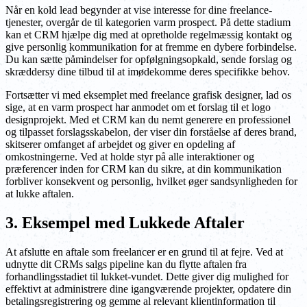
Når en kold lead begynder at vise interesse for dine freelance-
tjenester, overgår de til kategorien varm prospect. På dette stadium
kan et CRM hjælpe dig med at opretholde regelmæssig kontakt og
give personlig kommunikation for at fremme en dybere forbindelse.
Du kan sætte påmindelser for opfølgningsopkald, sende forslag og
skræddersy dine tilbud til at imødekomme deres specifikke behov.
Fortsætter vi med eksemplet med freelance grafisk designer, lad os
sige, at en varm prospect har anmodet om et forslag til et logo
designprojekt. Med et CRM kan du nemt generere en professionel
og tilpasset forslagsskabelon, der viser din forståelse af deres brand,
skitserer omfanget af arbejdet og giver en opdeling af
omkostningerne. Ved at holde styr på alle interaktioner og
præferencer inden for CRM kan du sikre, at din kommunikation
forbliver konsekvent og personlig, hvilket øger sandsynligheden for
at lukke aftalen.
3. Eksempel med Lukkede Aftaler
At afslutte en aftale som freelancer er en grund til at fejre. Ved at
udnytte dit CRMs salgs pipeline kan du flytte aftalen fra
forhandlingsstadiet til lukket-vundet. Dette giver dig mulighed for
effektivt at administrere dine igangværende projekter, opdatere din
betalingsregistrering og gemme al relevant klientinformation til