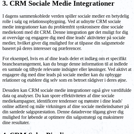
3. CRM Sociale Medie Integrationer
I dagens sammenkoblede verden spiller sociale medier en betydelig
rolle i salg og relationsopbygning. Ved at udnytte CRM sociale
medie integrationer kan du problemfrit synkronisere dine sociale
mediekonti med dit CRM. Denne integration gør det muligt for dig
at overvåge og engagere dig med dine leads' aktiviteter på sociale
medier, hvilket giver dig mulighed for at tilpasse din salgsmetode
baseret på deres interesser og præferencer.
For eksempel, hvis en af dine leads deler et indlæg om et specifikt
branchearrangement, kan du bruge denne information til at indlede
en samtale og tilbyde relevante indsigter eller løsninger. Ved aktivt at
engagere dig med dine leads på sociale medier kan du opbygge
relationer og etablere dig selv som en betroet rådgiver i deres øjne.
Desuden kan CRM sociale medie integrationer også give værdifulde
data og analyser. Du kan spore effektiviteten af dine sociale
mediekampagner, identificere tendenser og mønstre i dine leads'
online adfærd og måle virkningen af dine sociale medieindsatser på
din samlede salgspræstation. Denne datadrevne tilgang giver dig
mulighed for løbende at optimere din salgsstrategi og maksimere
dine resultater.