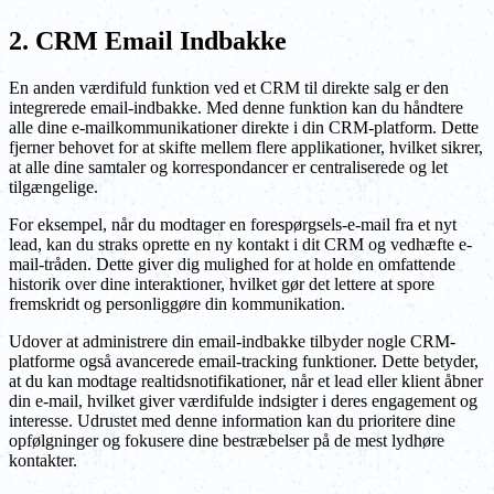
2. CRM Email Indbakke
En anden værdifuld funktion ved et CRM til direkte salg er den
integrerede email-indbakke. Med denne funktion kan du håndtere
alle dine e-mailkommunikationer direkte i din CRM-platform. Dette
fjerner behovet for at skifte mellem flere applikationer, hvilket sikrer,
at alle dine samtaler og korrespondancer er centraliserede og let
tilgængelige.
For eksempel, når du modtager en forespørgsels-e-mail fra et nyt
lead, kan du straks oprette en ny kontakt i dit CRM og vedhæfte e-
mail-tråden. Dette giver dig mulighed for at holde en omfattende
historik over dine interaktioner, hvilket gør det lettere at spore
fremskridt og personliggøre din kommunikation.
Udover at administrere din email-indbakke tilbyder nogle CRM-
platforme også avancerede email-tracking funktioner. Dette betyder,
at du kan modtage realtidsnotifikationer, når et lead eller klient åbner
din e-mail, hvilket giver værdifulde indsigter i deres engagement og
interesse. Udrustet med denne information kan du prioritere dine
opfølgninger og fokusere dine bestræbelser på de mest lydhøre
kontakter.