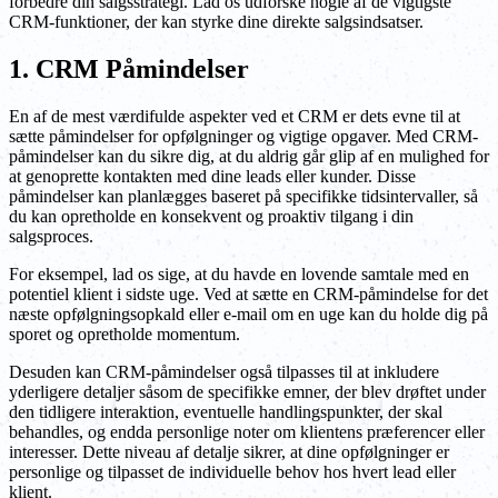
forbedre din salgsstrategi. Lad os udforske nogle af de vigtigste
CRM-funktioner, der kan styrke dine direkte salgsindsatser.
1. CRM Påmindelser
En af de mest værdifulde aspekter ved et CRM er dets evne til at
sætte påmindelser for opfølgninger og vigtige opgaver. Med CRM-
påmindelser kan du sikre dig, at du aldrig går glip af en mulighed for
at genoprette kontakten med dine leads eller kunder. Disse
påmindelser kan planlægges baseret på specifikke tidsintervaller, så
du kan opretholde en konsekvent og proaktiv tilgang i din
salgsproces.
For eksempel, lad os sige, at du havde en lovende samtale med en
potentiel klient i sidste uge. Ved at sætte en CRM-påmindelse for det
næste opfølgningsopkald eller e-mail om en uge kan du holde dig på
sporet og opretholde momentum.
Desuden kan CRM-påmindelser også tilpasses til at inkludere
yderligere detaljer såsom de specifikke emner, der blev drøftet under
den tidligere interaktion, eventuelle handlingspunkter, der skal
behandles, og endda personlige noter om klientens præferencer eller
interesser. Dette niveau af detalje sikrer, at dine opfølgninger er
personlige og tilpasset de individuelle behov hos hvert lead eller
klient.