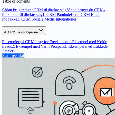
Table of contents
Sådan bruger du et CRM til direkte salg
Sådan bruger du CRM-
funktioner til direkte salg
1. CRM Påmindelser
2. CRM Email
Indbakke
3. CRM Sociale Medie Integrationer
4. CRM Salgs Pipeline
Eksempler på CRM brug for Freelancers
1. Eksempel med Kolde
Leads
2. Eksempel med Varm Prospcts
3. Eksempel med Lukkede
Aftaler
Start free trial