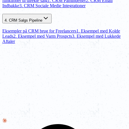
funktioner til direkte salg
1. CRM Påmindelser
2. CRM Email
Indbakke
3. CRM Sociale Medie Integrationer
4. CRM Salgs Pipeline
Eksempler på CRM brug for Freelancers
1. Eksempel med Kolde
Leads
2. Eksempel med Varm Prospcts
3. Eksempel med Lukkede
Aftaler