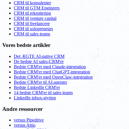
CRM til konsulenter
CRM til GTM Engineers
CRM til rekruttering
CRM til venture capital
CRM til freelancere
CRM til solopreneurs
CRM til sales teams
Vores bedste artikler
Det ÆGTE AI-native CRM
De bedste AI sales-CRM'er
Bedste CRM'er med Claude-integration
Bedste CRM'er med ChatGPT-integration
Bedste CRM'er med OpenClaw-integration
Bedste CRM'er til AI-agenter
Bedste LinkedIn CRM'er
14 bedste CRM'er til sales teams
LinkedIn inbox-styring
Andre ressourcer
versus Pipedrive
versus Attio