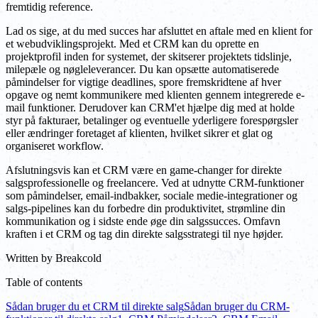
fremtidig reference.
Lad os sige, at du med succes har afsluttet en aftale med en klient for
et webudviklingsprojekt. Med et CRM kan du oprette en
projektprofil inden for systemet, der skitserer projektets tidslinje,
milepæle og nøgleleverancer. Du kan opsætte automatiserede
påmindelser for vigtige deadlines, spore fremskridtene af hver
opgave og nemt kommunikere med klienten gennem integrerede e-
mail funktioner. Derudover kan CRM'et hjælpe dig med at holde
styr på fakturaer, betalinger og eventuelle yderligere forespørgsler
eller ændringer foretaget af klienten, hvilket sikrer et glat og
organiseret workflow.
Afslutningsvis kan et CRM være en game-changer for direkte
salgsprofessionelle og freelancere. Ved at udnytte CRM-funktioner
som påmindelser, email-indbakker, sociale medie-integrationer og
salgs-pipelines kan du forbedre din produktivitet, strømline din
kommunikation og i sidste ende øge din salgssucces. Omfavn
kraften i et CRM og tag din direkte salgsstrategi til nye højder.
Written by
Breakcold
Table of contents
Sådan bruger du et CRM til direkte salg
Sådan bruger du CRM-