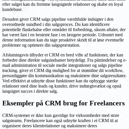
efter salget kan du fremme langsigtede relationer og skabe en loyal
kundebase.
Desuden giver CRM salgs pipeline værdifulde indsigter i den
overordnede sundhed i din salgsproces. Du kan identificere
potentielle flaskehalse eller områder til forbedring, såsom aftaler, der
har været fast i en bestemt fase i en længere periode. Udrustet med
denne information kan du tage proaktive skridt til at løse eventuelle
problemer og optimere din salgspræstation.
Afslutningsvis tilbyder et CRM en bred vifte af funktioner, der kan
forbedre dine direkte salgsindsatser betydeligt. Fra påmindelser og e-
mail administration til sociale medie integrationer og salgs pipeline
tracking, giver et CRM dig mulighed for at strømline dit workflow,
personliggøre din kommunikation og maksimere dine salgsresultater.
Ved effektivt at udnytte disse funktioner kan du opbygge stærke
relationer med dine leads og kunder, drive indtægtsvækst og opnå
langsigtet succes i direkte salg.
Eksempler på CRM brug for Freelancers
CRM-systemer er ikke kun gavnlige for virksomheder med store
salgsteams. Freelancere kan også udnytte kraften i et CRM til at
organisere deres klientrelationer og maksimere deres