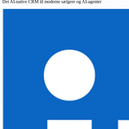
Det AI-native CRM til moderne sælgere og AI-agenter