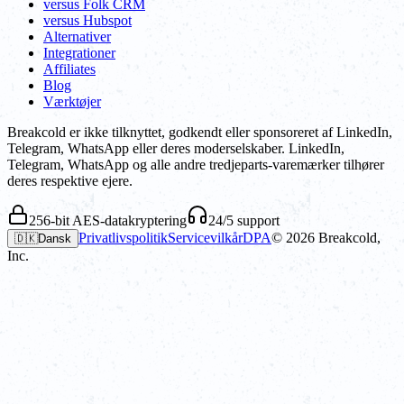
versus Folk CRM
versus Hubspot
Alternativer
Integrationer
Affiliates
Blog
Værktøjer
Breakcold er ikke tilknyttet, godkendt eller sponsoreret af LinkedIn,
Telegram, WhatsApp eller deres moderselskaber. LinkedIn,
Telegram, WhatsApp og alle andre tredjeparts-varemærker tilhører
deres respektive ejere.
256-bit AES-datakryptering
24/5 support
Privatlivspolitik
Servicevilkår
DPA
©
2026
Breakcold,
🇩🇰
Dansk
Inc.