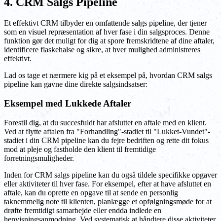
4. CRM Salgs Pipeline
Et effektivt CRM tilbyder en omfattende salgs pipeline, der tjener
som en visuel repræsentation af hver fase i din salgsproces. Denne
funktion gør det muligt for dig at spore fremskridtene af dine aftaler,
identificere flaskehalse og sikre, at hver mulighed administreres
effektivt.
Lad os tage et nærmere kig på et eksempel på, hvordan CRM salgs
pipeline kan gavne dine direkte salgsindsatser:
Eksempel med Lukkede Aftaler
Forestil dig, at du succesfuldt har afsluttet en aftale med en klient.
Ved at flytte aftalen fra "Forhandling"-stadiet til "Lukket-Vundet"-
stadiet i din CRM pipeline kan du fejre bedriften og rette dit fokus
mod at pleje og fastholde den klient til fremtidige
forretningsmuligheder.
Inden for CRM salgs pipeline kan du også tildele specifikke opgaver
eller aktiviteter til hver fase. For eksempel, efter at have afsluttet en
aftale, kan du oprette en opgave til at sende en personlig
taknemmelig note til klienten, planlægge et opfølgningsmøde for at
drøfte fremtidigt samarbejde eller endda indlede en
henvisningsanmodning. Ved systematisk at håndtere disse aktiviteter