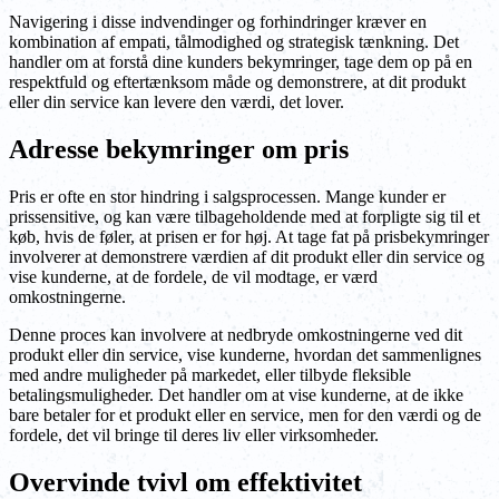
Navigering i disse indvendinger og forhindringer kræver en
kombination af empati, tålmodighed og strategisk tænkning. Det
handler om at forstå dine kunders bekymringer, tage dem op på en
respektfuld og eftertænksom måde og demonstrere, at dit produkt
eller din service kan levere den værdi, det lover.
Adresse bekymringer om pris
Pris er ofte en stor hindring i salgsprocessen. Mange kunder er
prissensitive, og kan være tilbageholdende med at forpligte sig til et
køb, hvis de føler, at prisen er for høj. At tage fat på prisbekymringer
involverer at demonstrere værdien af dit produkt eller din service og
vise kunderne, at de fordele, de vil modtage, er værd
omkostningerne.
Denne proces kan involvere at nedbryde omkostningerne ved dit
produkt eller din service, vise kunderne, hvordan det sammenlignes
med andre muligheder på markedet, eller tilbyde fleksible
betalingsmuligheder. Det handler om at vise kunderne, at de ikke
bare betaler for et produkt eller en service, men for den værdi og de
fordele, det vil bringe til deres liv eller virksomheder.
Overvinde tvivl om effektivitet