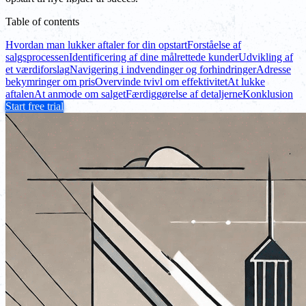
Table of contents
Hvordan man lukker aftaler for din opstart
Forståelse af
salgsprocessen
Identificering af dine målrettede kunder
Udvikling af
et værdiforslag
Navigering i indvendinger og forhindringer
Adresse
bekymringer om pris
Overvinde tvivl om effektivitet
At lukke
aftalen
At anmode om salget
Færdiggørelse af detaljerne
Konklusion
Start free trial