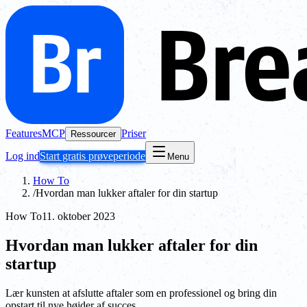
Features
MCP
Priser
Ressourcer
Log ind
Start gratis prøveperiode
Menu
How To
/
Hvordan man lukker aftaler for din startup
How To
11. oktober 2023
Hvordan man lukker aftaler for din
startup
Lær kunsten at afslutte aftaler som en professionel og bring din
opstart til nye højder af succes.