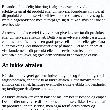
En anden almindelig hindring i salgsprocessen er tvivl om
effektiviteten af dit produkt eller din service. Kunderne vil vide, at
dit produkt eller din service vil levere de resultater, det lover, og kan
være tilbageholdende med at forpligte sig til et køb, hvis de ikke er
overbeviste.
At overvinde disse tvivl involverer at give beviser for dit produkts
eller din services effektivitet. Dette kan involvere at dele casestudier
eller testimonials, tilbyde en gratis prøve eller demo, eller give data
eller forskning, der understøtter dine påstande. Det handler om at
vise kunderne, at dit produkt eller din service kan levere de
resultater, det lover, og give dem selvtillid til at foretage et køb.
At lukke aftalen
Når du har navigeret gennem indvendingerne og forhindringerne i
salgsprocessen, er det tid til at lukke aftalen. Dette involverer at
anmode om salget, håndtere eventuelle sidste øjebliks indvendinger
og færdiggøre detaljerne om købet.
At lukke aftalen kræver en balance mellem beslutsomhed og empati.
Det handler om at vise dine kunder, at du er selvsikker i værdien af
dit produkt eller din service, men også forstå deres behov og