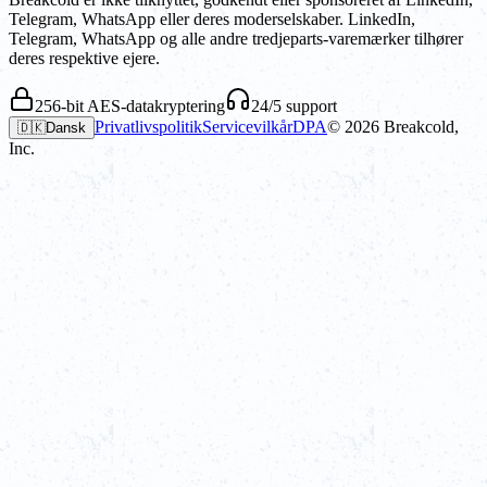
Telegram, WhatsApp eller deres moderselskaber. LinkedIn,
Telegram, WhatsApp og alle andre tredjeparts-varemærker tilhører
deres respektive ejere.
256-bit AES-datakryptering
24/5 support
Privatlivspolitik
Servicevilkår
DPA
©
2026
Breakcold,
🇩🇰
Dansk
Inc.