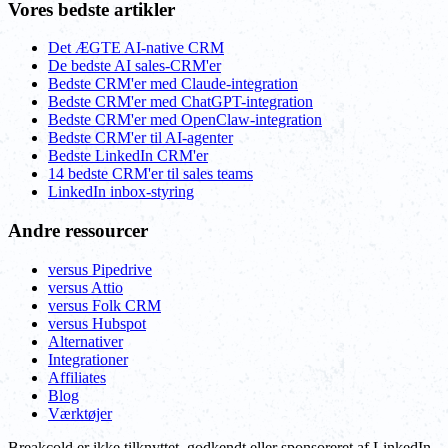
Vores bedste artikler
Det ÆGTE AI-native CRM
De bedste AI sales-CRM'er
Bedste CRM'er med Claude-integration
Bedste CRM'er med ChatGPT-integration
Bedste CRM'er med OpenClaw-integration
Bedste CRM'er til AI-agenter
Bedste LinkedIn CRM'er
14 bedste CRM'er til sales teams
LinkedIn inbox-styring
Andre ressourcer
versus Pipedrive
versus Attio
versus Folk CRM
versus Hubspot
Alternativer
Integrationer
Affiliates
Blog
Værktøjer
Breakcold er ikke tilknyttet, godkendt eller sponsoreret af LinkedIn,