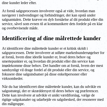
dine kunder leder efter.
At forstå salgsprocessen involverer også at vide, hvordan man
navigerer i indvendinger og forhindringer, der kan opstå under
salgsamtalen. Dette kræver en dyb forståelse af dit produkt eller din
service, såvel som evnen til at kommunikere dets fordele på en klar
og overbevisende måde.
Identificering af dine målrettede kunder
At identificere dine målrettede kunder er et kritisk skridt i
salgsprocessen. Dette involverer at udføre markedsundersøgelser for
at forstå, hvem dine ideelle kunder er, hvad deres behov og
smertepunkter er, og hvordan dit produkt eller din service kan
imødekomme disse behov. Det handler om at forstå, hvem der mest
sandsynligt vil drage fordel af dit produkt eller din service, og
fokusere dine salgsindsatser på disse enkeltpersoner eller
virksomheder.
Når du har identificeret dine målrettede kunder, kan du udvikle en
salgsstrategi, der er skræddersyet til deres behov og præferencer.
Dette kan involvere at udvikle et unikt værdiforslag, vælge de
rigtige salgskanaler og udarbejde en salgsbesked, der resonerer med
din målgruppe.