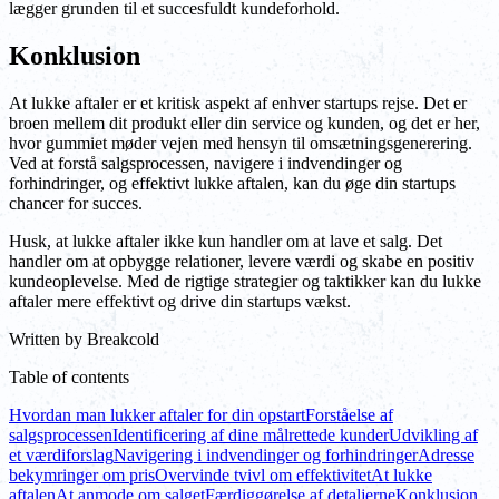
lægger grunden til et succesfuldt kundeforhold.
Konklusion
At lukke aftaler er et kritisk aspekt af enhver startups rejse. Det er
broen mellem dit produkt eller din service og kunden, og det er her,
hvor gummiet møder vejen med hensyn til omsætningsgenerering.
Ved at forstå salgsprocessen, navigere i indvendinger og
forhindringer, og effektivt lukke aftalen, kan du øge din startups
chancer for succes.
Husk, at lukke aftaler ikke kun handler om at lave et salg. Det
handler om at opbygge relationer, levere værdi og skabe en positiv
kundeoplevelse. Med de rigtige strategier og taktikker kan du lukke
aftaler mere effektivt og drive din startups vækst.
Written by
Breakcold
Table of contents
Hvordan man lukker aftaler for din opstart
Forståelse af
salgsprocessen
Identificering af dine målrettede kunder
Udvikling af
et værdiforslag
Navigering i indvendinger og forhindringer
Adresse
bekymringer om pris
Overvinde tvivl om effektivitet
At lukke
aftalen
At anmode om salget
Færdiggørelse af detaljerne
Konklusion