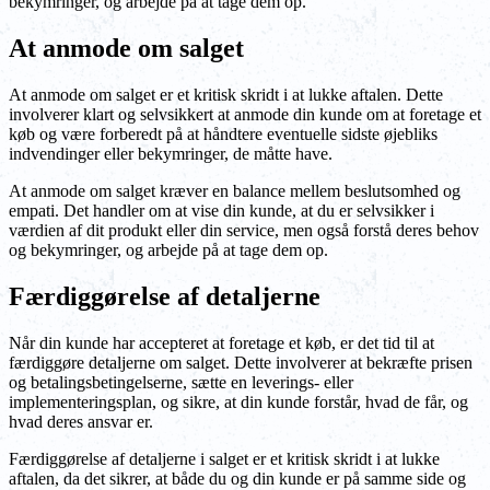
bekymringer, og arbejde på at tage dem op.
At anmode om salget
At anmode om salget er et kritisk skridt i at lukke aftalen. Dette
involverer klart og selvsikkert at anmode din kunde om at foretage et
køb og være forberedt på at håndtere eventuelle sidste øjebliks
indvendinger eller bekymringer, de måtte have.
At anmode om salget kræver en balance mellem beslutsomhed og
empati. Det handler om at vise din kunde, at du er selvsikker i
værdien af dit produkt eller din service, men også forstå deres behov
og bekymringer, og arbejde på at tage dem op.
Færdiggørelse af detaljerne
Når din kunde har accepteret at foretage et køb, er det tid til at
færdiggøre detaljerne om salget. Dette involverer at bekræfte prisen
og betalingsbetingelserne, sætte en leverings- eller
implementeringsplan, og sikre, at din kunde forstår, hvad de får, og
hvad deres ansvar er.
Færdiggørelse af detaljerne i salget er et kritisk skridt i at lukke
aftalen, da det sikrer, at både du og din kunde er på samme side og