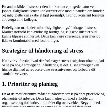
En anden kilde til stress er den konkurrenceprægede natur ved
jobbet. Salgskonsulenter konkurrerer ofte mod hinanden om kunder
og salg. Dette kan skabe et højt presmiljø, hvor du konstant forsøger
at overgå dine kolleger.
Endelig kan markedets uforudsigelighed også bidrage til stress.
Markedsforhold kan ændre sig hurtigt, og salgskonsulenter skal
kunne tilpasse sig hurtigt. Dette kan være stressende, især hvis du
ikke er komfortabel med forandringer.
Strategier til håndtering af stress
Nu hvor vi forstår, hvad der forårsager stress i salgskonsultation, lad
os se på nogle strategier til håndtering af det. Disse strategier kan
hjælpe dig med at reducere dine stressniveauer og forbedre dit
samlede velvære.
1. Prioriter og planlæg
En af de mest effektive måder at håndtere stress på er at prioritere og
planlægge dit arbejde. Dette kan hjælpe dig med at holde dig
organiseret og forhindre, at du føler dig overvældet. Begynd med at
identificere dine vigtigste opgaver og fokusere på dem først.