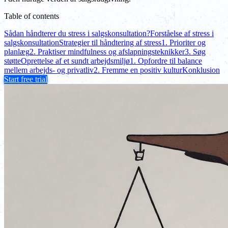
Table of contents
Sådan håndterer du stress i salgskonsultation?
Forståelse af stress i
salgskonsultation
Strategier til håndtering af stress
1. Prioriter og
planlæg
2. Praktiser mindfulness og afslapningsteknikker
3. Søg
støtte
Oprettelse af et sundt arbejdsmiljø
1. Opfordre til balance
mellem arbejds- og privatliv
2. Fremme en positiv kultur
Konklusion
Start free trial