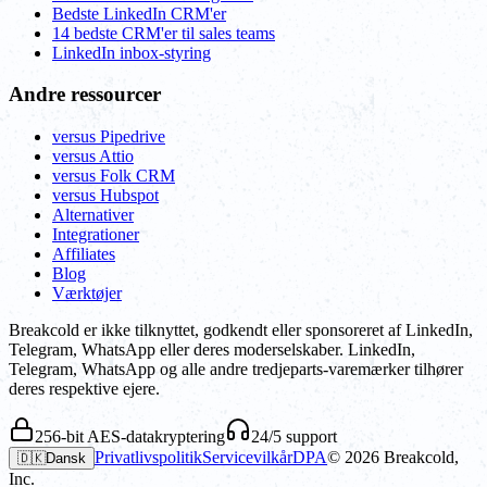
Bedste LinkedIn CRM'er
14 bedste CRM'er til sales teams
LinkedIn inbox-styring
Andre ressourcer
versus Pipedrive
versus Attio
versus Folk CRM
versus Hubspot
Alternativer
Integrationer
Affiliates
Blog
Værktøjer
Breakcold er ikke tilknyttet, godkendt eller sponsoreret af LinkedIn,
Telegram, WhatsApp eller deres moderselskaber. LinkedIn,
Telegram, WhatsApp og alle andre tredjeparts-varemærker tilhører
deres respektive ejere.
256-bit AES-datakryptering
24/5 support
Privatlivspolitik
Servicevilkår
DPA
©
2026
Breakcold,
🇩🇰
Dansk
Inc.