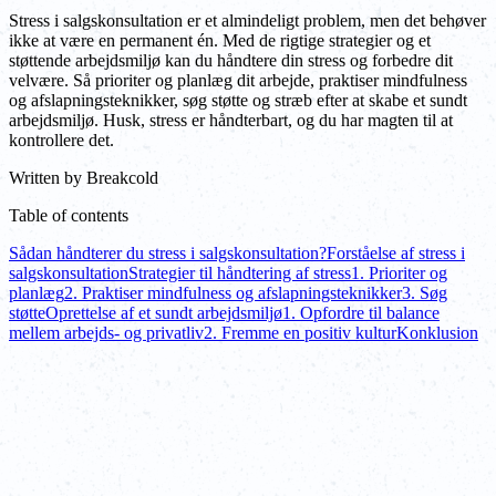
Stress i salgskonsultation er et almindeligt problem, men det behøver
ikke at være en permanent én. Med de rigtige strategier og et
støttende arbejdsmiljø kan du håndtere din stress og forbedre dit
velvære. Så prioriter og planlæg dit arbejde, praktiser mindfulness
og afslapningsteknikker, søg støtte og stræb efter at skabe et sundt
arbejdsmiljø. Husk, stress er håndterbart, og du har magten til at
kontrollere det.
Written by
Breakcold
Table of contents
Sådan håndterer du stress i salgskonsultation?
Forståelse af stress i
salgskonsultation
Strategier til håndtering af stress
1. Prioriter og
planlæg
2. Praktiser mindfulness og afslapningsteknikker
3. Søg
støtte
Oprettelse af et sundt arbejdsmiljø
1. Opfordre til balance
mellem arbejds- og privatliv
2. Fremme en positiv kultur
Konklusion