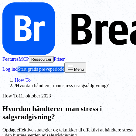
Features
MCP
Priser
Ressourcer
Log ind
Start gratis prøveperiode
Menu
How To
/
Hvordan håndterer man stress i salgsrådgivning?
How To
11. oktober 2023
Hvordan håndterer man stress i
salgsrådgivning?
Opdag effektive strategier og teknikker til effektivt at håndtere stress
i den hurtige verden af salgsrådgivning.