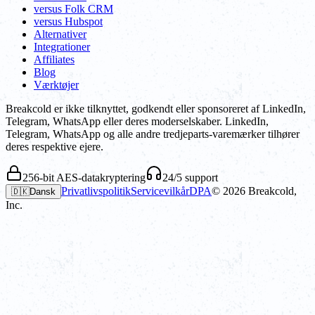
versus Folk CRM
versus Hubspot
Alternativer
Integrationer
Affiliates
Blog
Værktøjer
Breakcold er ikke tilknyttet, godkendt eller sponsoreret af LinkedIn,
Telegram, WhatsApp eller deres moderselskaber. LinkedIn,
Telegram, WhatsApp og alle andre tredjeparts-varemærker tilhører
deres respektive ejere.
256-bit AES-datakryptering
24/5 support
Privatlivspolitik
Servicevilkår
DPA
©
2026
Breakcold,
🇩🇰
Dansk
Inc.