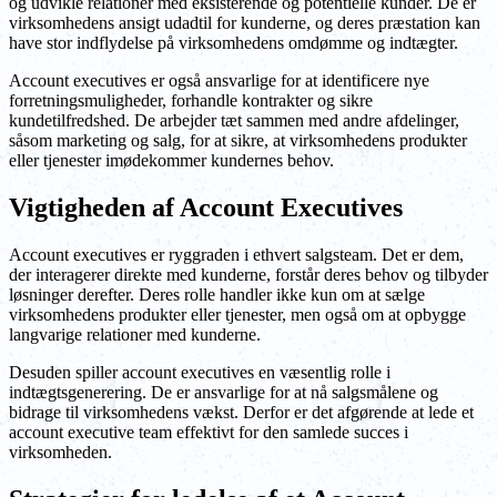
og udvikle relationer med eksisterende og potentielle kunder. De er
virksomhedens ansigt udadtil for kunderne, og deres præstation kan
have stor indflydelse på virksomhedens omdømme og indtægter.
Account executives er også ansvarlige for at identificere nye
forretningsmuligheder, forhandle kontrakter og sikre
kundetilfredshed. De arbejder tæt sammen med andre afdelinger,
såsom marketing og salg, for at sikre, at virksomhedens produkter
eller tjenester imødekommer kundernes behov.
Vigtigheden af Account Executives
Account executives er ryggraden i ethvert salgsteam. Det er dem,
der interagerer direkte med kunderne, forstår deres behov og tilbyder
løsninger derefter. Deres rolle handler ikke kun om at sælge
virksomhedens produkter eller tjenester, men også om at opbygge
langvarige relationer med kunderne.
Desuden spiller account executives en væsentlig rolle i
indtægtsgenerering. De er ansvarlige for at nå salgsmålene og
bidrage til virksomhedens vækst. Derfor er det afgørende at lede et
account executive team effektivt for den samlede succes i
virksomheden.