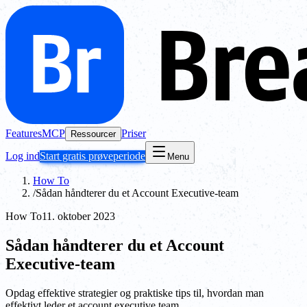
Features
MCP
Priser
Ressourcer
Log ind
Start gratis prøveperiode
Menu
How To
/
Sådan håndterer du et Account Executive-team
How To
11. oktober 2023
Sådan håndterer du et Account
Executive-team
Opdag effektive strategier og praktiske tips til, hvordan man
effektivt leder et account executive team.