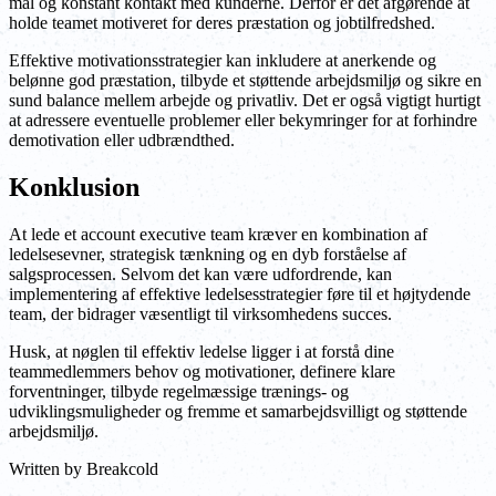
mål og konstant kontakt med kunderne. Derfor er det afgørende at
holde teamet motiveret for deres præstation og jobtilfredshed.
Effektive motivationsstrategier kan inkludere at anerkende og
belønne god præstation, tilbyde et støttende arbejdsmiljø og sikre en
sund balance mellem arbejde og privatliv. Det er også vigtigt hurtigt
at adressere eventuelle problemer eller bekymringer for at forhindre
demotivation eller udbrændthed.
Konklusion
At lede et account executive team kræver en kombination af
ledelsesevner, strategisk tænkning og en dyb forståelse af
salgsprocessen. Selvom det kan være udfordrende, kan
implementering af effektive ledelsesstrategier føre til et højtydende
team, der bidrager væsentligt til virksomhedens succes.
Husk, at nøglen til effektiv ledelse ligger i at forstå dine
teammedlemmers behov og motivationer, definere klare
forventninger, tilbyde regelmæssige trænings- og
udviklingsmuligheder og fremme et samarbejdsvilligt og støttende
arbejdsmiljø.
Written by
Breakcold