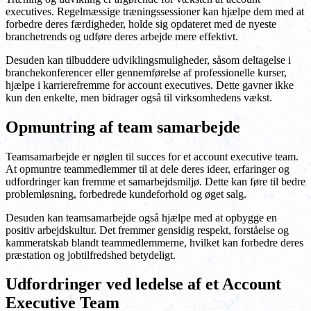
executives. Regelmæssige træningssessioner kan hjælpe dem med at
forbedre deres færdigheder, holde sig opdateret med de nyeste
branchetrends og udføre deres arbejde mere effektivt.
Desuden kan tilbuddere udviklingsmuligheder, såsom deltagelse i
branchekonferencer eller gennemførelse af professionelle kurser,
hjælpe i karrierefremme for account executives. Dette gavner ikke
kun den enkelte, men bidrager også til virksomhedens vækst.
Opmuntring af team samarbejde
Teamsamarbejde er nøglen til succes for et account executive team.
At opmuntre teammedlemmer til at dele deres ideer, erfaringer og
udfordringer kan fremme et samarbejdsmiljø. Dette kan føre til bedre
problemløsning, forbedrede kundeforhold og øget salg.
Desuden kan teamsamarbejde også hjælpe med at opbygge en
positiv arbejdskultur. Det fremmer gensidig respekt, forståelse og
kammeratskab blandt teammedlemmerne, hvilket kan forbedre deres
præstation og jobtilfredshed betydeligt.
Udfordringer ved ledelse af et Account
Executive Team