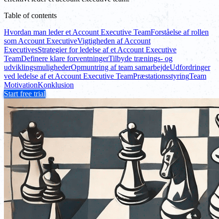
Table of contents
Hvordan man leder et Account Executive Team
Forståelse af rollen
som Account Executive
Vigtigheden af Account
Executives
Strategier for ledelse af et Account Executive
Team
Definere klare forventninger
Tilbyde trænings- og
udviklingsmuligheder
Opmuntring af team samarbejde
Udfordringer
ved ledelse af et Account Executive Team
Præstationsstyring
Team
Motivation
Konklusion
Start free trial