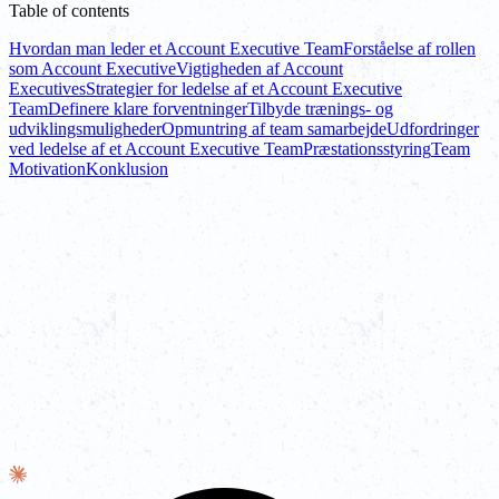
Table of contents
Hvordan man leder et Account Executive Team
Forståelse af rollen
som Account Executive
Vigtigheden af Account
Executives
Strategier for ledelse af et Account Executive
Team
Definere klare forventninger
Tilbyde trænings- og
udviklingsmuligheder
Opmuntring af team samarbejde
Udfordringer
ved ledelse af et Account Executive Team
Præstationsstyring
Team
Motivation
Konklusion