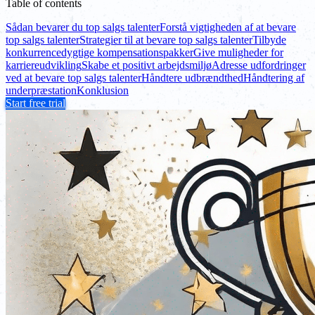
Table of contents
Sådan bevarer du top salgs talenter
Forstå vigtigheden af at bevare
top salgs talenter
Strategier til at bevare top salgs talenter
Tilbyde
konkurrencedygtige kompensationspakker
Give muligheder for
karriereudvikling
Skabe et positivt arbejdsmiljø
Adresse udfordringer
ved at bevare top salgs talenter
Håndtere udbrændthed
Håndtering af
underpræstation
Konklusion
Start free trial