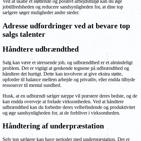
Ved at skabe et støttende og positivt arbejdsmiljø kan du øge
jobtilfredsheden og reducere sandsynligheden for, at dine top
sælgere søger muligheder andre steder.
Adresse udfordringer ved at bevare top
salgs talenter
Håndtere udbrændthed
Salg kan være et stressende job, og udbrændthed er et almindeligt
problem. Det er vigtigt at genkende tegnene på udbrændthed og
håndtere det hurtigt. Dette kan involvere at give ekstra støtte,
opfordre til balance mellem arbejde og privatliv, eller endda tilbyde
ressourcer til mental sundhed.
Husk, at en udbrændt sælger næppe vil præstere deres bedste, og de
kan endda overveje at forlade virksomheden. Ved at håndtere
udbrændthed kan du forbedre deres velbefindende og produktivitet
og øge sandsynligheden for, at de forbliver i virksomheden.
Håndtering af underpræstation
Selv top sælgere kan have perioder med underpræstation. Det er