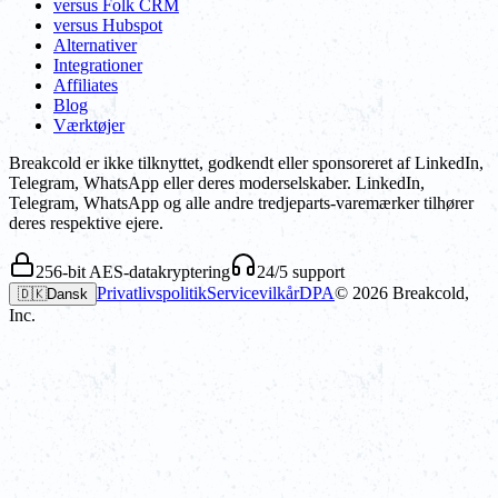
versus Folk CRM
versus Hubspot
Alternativer
Integrationer
Affiliates
Blog
Værktøjer
Breakcold er ikke tilknyttet, godkendt eller sponsoreret af LinkedIn,
Telegram, WhatsApp eller deres moderselskaber. LinkedIn,
Telegram, WhatsApp og alle andre tredjeparts-varemærker tilhører
deres respektive ejere.
256-bit AES-datakryptering
24/5 support
Privatlivspolitik
Servicevilkår
DPA
©
2026
Breakcold,
🇩🇰
Dansk
Inc.