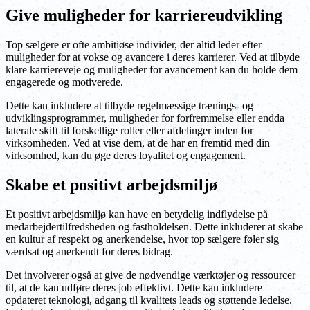
Give muligheder for karriereudvikling
Top sælgere er ofte ambitiøse individer, der altid leder efter
muligheder for at vokse og avancere i deres karrierer. Ved at tilbyde
klare karriereveje og muligheder for avancement kan du holde dem
engagerede og motiverede.
Dette kan inkludere at tilbyde regelmæssige trænings- og
udviklingsprogrammer, muligheder for forfremmelse eller endda
laterale skift til forskellige roller eller afdelinger inden for
virksomheden. Ved at vise dem, at de har en fremtid med din
virksomhed, kan du øge deres loyalitet og engagement.
Skabe et positivt arbejdsmiljø
Et positivt arbejdsmiljø kan have en betydelig indflydelse på
medarbejdertilfredsheden og fastholdelsen. Dette inkluderer at skabe
en kultur af respekt og anerkendelse, hvor top sælgere føler sig
værdsat og anerkendt for deres bidrag.
Det involverer også at give de nødvendige værktøjer og ressourcer
til, at de kan udføre deres job effektivt. Dette kan inkludere
opdateret teknologi, adgang til kvalitets leads og støttende ledelse.