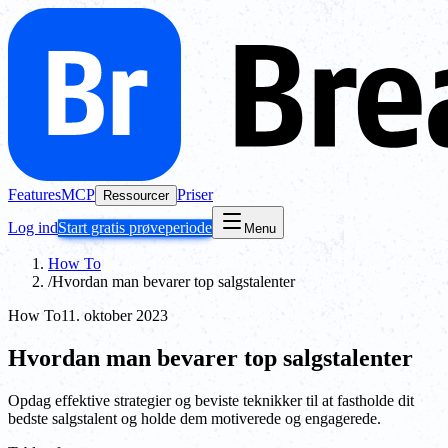
Features
MCP
Priser
Ressourcer
Log ind
Start gratis prøveperiode
Menu
How To
/
Hvordan man bevarer top salgstalenter
How To
11. oktober 2023
Hvordan man bevarer top salgstalenter
Opdag effektive strategier og beviste teknikker til at fastholde dit
bedste salgstalent og holde dem motiverede og engagerede.