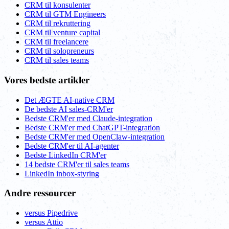
CRM til konsulenter
CRM til GTM Engineers
CRM til rekruttering
CRM til venture capital
CRM til freelancere
CRM til solopreneurs
CRM til sales teams
Vores bedste artikler
Det ÆGTE AI-native CRM
De bedste AI sales-CRM'er
Bedste CRM'er med Claude-integration
Bedste CRM'er med ChatGPT-integration
Bedste CRM'er med OpenClaw-integration
Bedste CRM'er til AI-agenter
Bedste LinkedIn CRM'er
14 bedste CRM'er til sales teams
LinkedIn inbox-styring
Andre ressourcer
versus Pipedrive
versus Attio