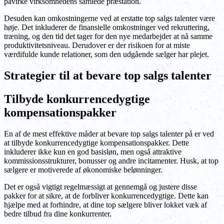
påvirke virksomhedens samlede præstation.
Desuden kan omkostningerne ved at erstatte top salgs talenter være
høje. Det inkluderer de finansielle omkostninger ved rekruttering,
træning, og den tid det tager for den nye medarbejder at nå samme
produktivitetsniveau. Derudover er der risikoen for at miste
værdifulde kunde relationer, som den udgående sælger har plejet.
Strategier til at bevare top salgs talenter
Tilbyde konkurrencedygtige
kompensationspakker
En af de mest effektive måder at bevare top salgs talenter på er ved
at tilbyde konkurrencedygtige kompensationspakker. Dette
inkluderer ikke kun en god basisløn, men også attraktive
kommissionsstrukturer, bonusser og andre incitamenter. Husk, at top
sælgere er motiverede af økonomiske belønninger.
Det er også vigtigt regelmæssigt at gennemgå og justere disse
pakker for at sikre, at de forbliver konkurrencedygtige. Dette kan
hjælpe med at forhindre, at dine top sælgere bliver lokket væk af
bedre tilbud fra dine konkurrenter.