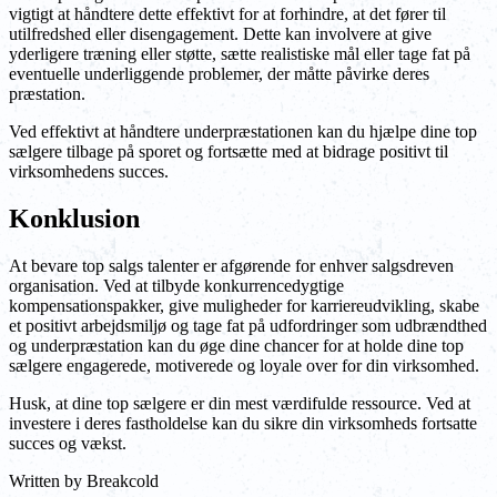
vigtigt at håndtere dette effektivt for at forhindre, at det fører til
utilfredshed eller disengagement. Dette kan involvere at give
yderligere træning eller støtte, sætte realistiske mål eller tage fat på
eventuelle underliggende problemer, der måtte påvirke deres
præstation.
Ved effektivt at håndtere underpræstationen kan du hjælpe dine top
sælgere tilbage på sporet og fortsætte med at bidrage positivt til
virksomhedens succes.
Konklusion
At bevare top salgs talenter er afgørende for enhver salgsdreven
organisation. Ved at tilbyde konkurrencedygtige
kompensationspakker, give muligheder for karriereudvikling, skabe
et positivt arbejdsmiljø og tage fat på udfordringer som udbrændthed
og underpræstation kan du øge dine chancer for at holde dine top
sælgere engagerede, motiverede og loyale over for din virksomhed.
Husk, at dine top sælgere er din mest værdifulde ressource. Ved at
investere i deres fastholdelse kan du sikre din virksomheds fortsatte
succes og vækst.
Written by
Breakcold