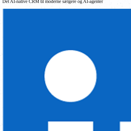
Det AI-native CRM til moderne sælgere og AI-agenter