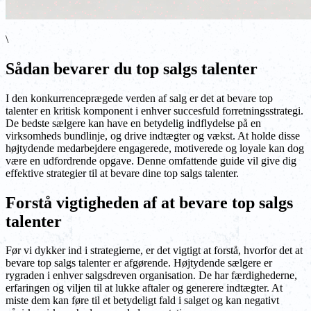
\
Sådan bevarer du top salgs talenter
I den konkurrenceprægede verden af salg er det at bevare top
talenter en kritisk komponent i enhver succesfuld forretningsstrategi.
De bedste sælgere kan have en betydelig indflydelse på en
virksomheds bundlinje, og drive indtægter og vækst. At holde disse
højtydende medarbejdere engagerede, motiverede og loyale kan dog
være en udfordrende opgave. Denne omfattende guide vil give dig
effektive strategier til at bevare dine top salgs talenter.
Forstå vigtigheden af at bevare top salgs
talenter
Før vi dykker ind i strategierne, er det vigtigt at forstå, hvorfor det at
bevare top salgs talenter er afgørende. Højtydende sælgere er
rygraden i enhver salgsdreven organisation. De har færdighederne,
erfaringen og viljen til at lukke aftaler og generere indtægter. At
miste dem kan føre til et betydeligt fald i salget og kan negativt