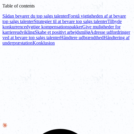
Table of contents
Sådan bevarer du top salgs talenter
Forstå vigtigheden af at bevare
top salgs talenter
Strategier til at bevare top salgs talenter
Tilbyde
konkurrencedygtige kompensationspakker
Give muligheder for
karriereudvikling
Skabe et positivt arbejdsmiljø
Adresse udfordringer
ved at bevare top salgs talenter
Håndtere udbrændthed
Håndtering af
underpræstation
Konklusion