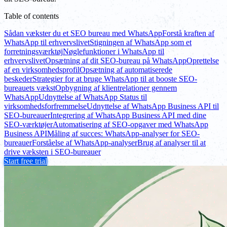
Table of contents
Sådan vækster du et SEO bureau med WhatsApp
Forstå kraften af
WhatsApp til erhvervslivet
Stigningen af WhatsApp som et
forretningsværktøj
Nøglefunktioner i WhatsApp til
erhvervslivet
Opsætning af dit SEO-bureau på WhatsApp
Oprettelse
af en virksomhedsprofil
Opsætning af automatiserede
beskeder
Strategier for at bruge WhatsApp til at booste SEO-
bureauets vækst
Opbygning af klientrelationer gennem
WhatsApp
Udnyttelse af WhatsApp Status til
virksomhedsforfremmelse
Udnyttelse af WhatsApp Business API til
SEO-bureauer
Integrering af WhatsApp Business API med dine
SEO-værktøjer
Automatisering af SEO-opgaver med WhatsApp
Business API
Måling af succes: WhatsApp-analyser for SEO-
bureauer
Forståelse af WhatsApp-analyser
Brug af analyser til at
drive væksten i SEO-bureauer
Start free trial