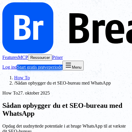
Features
MCP
Priser
Ressourcer
Log ind
Start gratis prøveperiode
Menu
How To
/
Sådan opbygger du et SEO-bureau med WhatsApp
How To
27. oktober 2025
Sådan opbygger du et SEO-bureau med
WhatsApp
Opdag det uudnyttede potentiale i at bruge WhatsApp til at vækste
dit SEO-bureau.