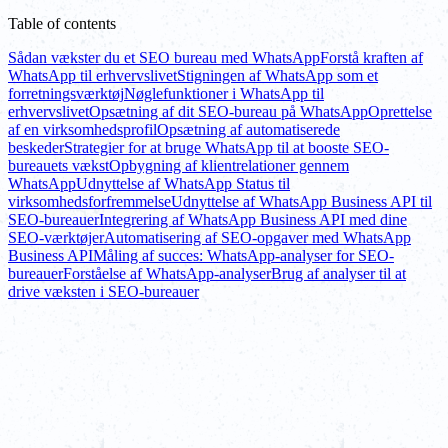
Table of contents
Sådan vækster du et SEO bureau med WhatsApp
Forstå kraften af
WhatsApp til erhvervslivet
Stigningen af WhatsApp som et
forretningsværktøj
Nøglefunktioner i WhatsApp til
erhvervslivet
Opsætning af dit SEO-bureau på WhatsApp
Oprettelse
af en virksomhedsprofil
Opsætning af automatiserede
beskeder
Strategier for at bruge WhatsApp til at booste SEO-
bureauets vækst
Opbygning af klientrelationer gennem
WhatsApp
Udnyttelse af WhatsApp Status til
virksomhedsforfremmelse
Udnyttelse af WhatsApp Business API til
SEO-bureauer
Integrering af WhatsApp Business API med dine
SEO-værktøjer
Automatisering af SEO-opgaver med WhatsApp
Business API
Måling af succes: WhatsApp-analyser for SEO-
bureauer
Forståelse af WhatsApp-analyser
Brug af analyser til at
drive væksten i SEO-bureauer