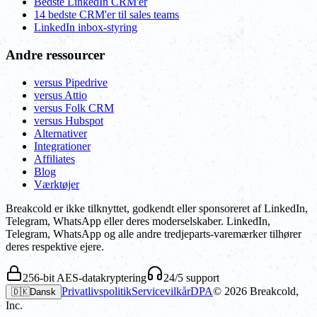
Bedste LinkedIn CRM'er
14 bedste CRM'er til sales teams
LinkedIn inbox-styring
Andre ressourcer
versus Pipedrive
versus Attio
versus Folk CRM
versus Hubspot
Alternativer
Integrationer
Affiliates
Blog
Værktøjer
Breakcold er ikke tilknyttet, godkendt eller sponsoreret af LinkedIn,
Telegram, WhatsApp eller deres moderselskaber. LinkedIn,
Telegram, WhatsApp og alle andre tredjeparts-varemærker tilhører
deres respektive ejere.
256-bit AES-datakryptering
24/5 support
Privatlivspolitik
Servicevilkår
DPA
©
2026
Breakcold,
🇩🇰
Dansk
Inc.