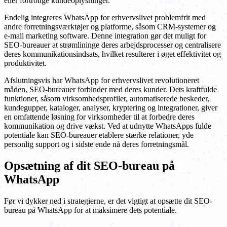
eller fortrolige kundeoplysninger.
Endelig integreres WhatsApp for erhvervslivet problemfrit med
andre forretningsværktøjer og platforme, såsom CRM-systemer og
e-mail marketing software. Denne integration gør det muligt for
SEO-bureauer at strømlininge deres arbejdsprocesser og centralisere
deres kommunikationsindsats, hvilket resulterer i øget effektivitet og
produktivitet.
Afslutningsvis har WhatsApp for erhvervslivet revolutioneret
måden, SEO-bureauer forbinder med deres kunder. Dets kraftfulde
funktioner, såsom virksomhedsprofiler, automatiserede beskeder,
kundegupper, kataloger, analyser, kryptering og integrationer, giver
en omfattende løsning for virksomheder til at forbedre deres
kommunikation og drive vækst. Ved at udnytte WhatsApps fulde
potentiale kan SEO-bureauer etablere stærke relationer, yde
personlig support og i sidste ende nå deres forretningsmål.
Opsætning af dit SEO-bureau på
WhatsApp
Før vi dykker ned i strategierne, er det vigtigt at opsætte dit SEO-
bureau på WhatsApp for at maksimere dets potentiale.