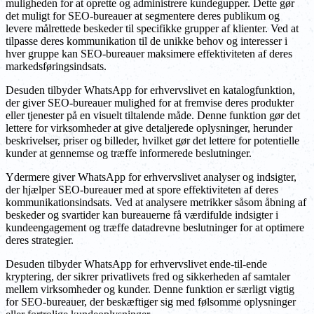
muligheden for at oprette og administrere kundegupper. Dette gør
det muligt for SEO-bureauer at segmentere deres publikum og
levere målrettede beskeder til specifikke grupper af klienter. Ved at
tilpasse deres kommunikation til de unikke behov og interesser i
hver gruppe kan SEO-bureauer maksimere effektiviteten af deres
markedsføringsindsats.
Desuden tilbyder WhatsApp for erhvervslivet en katalogfunktion,
der giver SEO-bureauer mulighed for at fremvise deres produkter
eller tjenester på en visuelt tiltalende måde. Denne funktion gør det
lettere for virksomheder at give detaljerede oplysninger, herunder
beskrivelser, priser og billeder, hvilket gør det lettere for potentielle
kunder at gennemse og træffe informerede beslutninger.
Ydermere giver WhatsApp for erhvervslivet analyser og indsigter,
der hjælper SEO-bureauer med at spore effektiviteten af deres
kommunikationsindsats. Ved at analysere metrikker såsom åbning af
beskeder og svartider kan bureauerne få værdifulde indsigter i
kundeengagement og træffe datadrevne beslutninger for at optimere
deres strategier.
Desuden tilbyder WhatsApp for erhvervslivet ende-til-ende
kryptering, der sikrer privatlivets fred og sikkerheden af samtaler
mellem virksomheder og kunder. Denne funktion er særligt vigtig
for SEO-bureauer, der beskæftiger sig med følsomme oplysninger