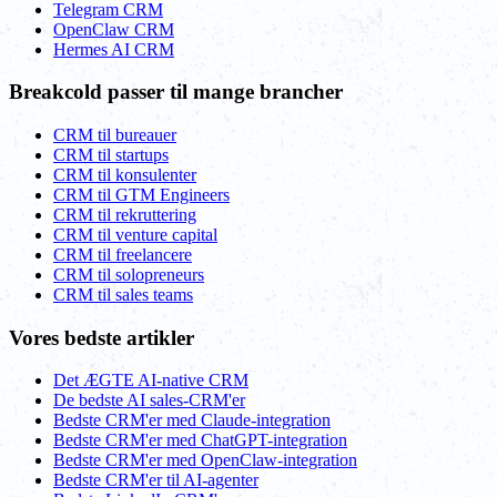
Telegram CRM
OpenClaw CRM
Hermes AI CRM
Breakcold passer til mange brancher
CRM til bureauer
CRM til startups
CRM til konsulenter
CRM til GTM Engineers
CRM til rekruttering
CRM til venture capital
CRM til freelancere
CRM til solopreneurs
CRM til sales teams
Vores bedste artikler
Det ÆGTE AI-native CRM
De bedste AI sales-CRM'er
Bedste CRM'er med Claude-integration
Bedste CRM'er med ChatGPT-integration
Bedste CRM'er med OpenClaw-integration
Bedste CRM'er til AI-agenter