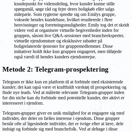
knudepunkt for vidensdeling, hvor kunder kunne stille
spørgsmål, søge råd og fejre deres boligkøb eller salgs
milepæle. Som rygterne spredte sig om Emilys gruppe,
voksede hendes kundebase, hvilket resulterede i flere
henvisninger og forretningsmuligheder. Emily tog det et skridt
videre ved at organisere virtuelle begivenheder inden for
gruppen, såsom live Q&A-sessioner med brancheeksperter,
virtuelle ejendomsture og eksklusive rabatter på
boligrelaterede tjenester for gruppemedlemmer. Disse
initiativer holdt ikke kun gruppen engageret, men tilføjede
også værdi til hendes kunders ejendomrejse.
Metode 2: Telegram-prospektering
Telegram er ikke kun en platform til at forbinde med eksisterende
kunder; det kan også være et kraftfuldt værktøj til prospektering og
finde nye leads. Ved at målrette relevante Telegram-grupper inden
for din niche kan du forbinde med potentielle kunder, der aktivt er
interesseret i ejendom.
Telegram-grupper giver en unik mulighed for at engagere sig med
individer, der deler en fælles interesse i ejendom. Disse grupper
består ofte af ligesindede individer, der er ivrige efter at lære, dele
indsigt og forbinde sig med branchefolk. Ved at deltage i disse