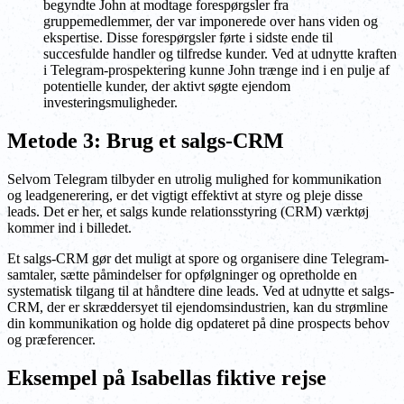
begyndte John at modtage forespørgsler fra
gruppemedlemmer, der var imponerede over hans viden og
ekspertise. Disse forespørgsler førte i sidste ende til
succesfulde handler og tilfredse kunder. Ved at udnytte kraften
i Telegram-prospektering kunne John trænge ind i en pulje af
potentielle kunder, der aktivt søgte ejendom
investeringsmuligheder.
Metode 3: Brug et salgs-CRM
Selvom Telegram tilbyder en utrolig mulighed for kommunikation
og leadgenerering, er det vigtigt effektivt at styre og pleje disse
leads. Det er her, et salgs kunde relationsstyring (CRM) værktøj
kommer ind i billedet.
Et salgs-CRM gør det muligt at spore og organisere dine Telegram-
samtaler, sætte påmindelser for opfølgninger og opretholde en
systematisk tilgang til at håndtere dine leads. Ved at udnytte et salgs-
CRM, der er skræddersyet til ejendomsindustrien, kan du strømline
din kommunikation og holde dig opdateret på dine prospects behov
og præferencer.
Eksempel på Isabellas fiktive rejse