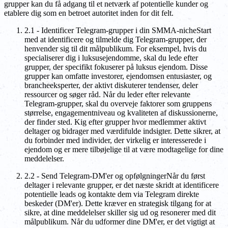
grupper kan du få adgang til et netværk af potentielle kunder og
etablere dig som en betroet autoritet inden for dit felt.
2.1 - Identificer Telegram-grupper i din SMMA-nicheStart
med at identificere og tilmelde dig Telegram-grupper, der
henvender sig til dit målpublikum. For eksempel, hvis du
specialiserer dig i luksusejendomme, skal du lede efter
grupper, der specifikt fokuserer på luksus ejendom. Disse
grupper kan omfatte investorer, ejendomsen entusiaster, og
brancheeksperter, der aktivt diskuterer tendenser, deler
ressourcer og søger råd. Når du leder efter relevante
Telegram-grupper, skal du overveje faktorer som gruppens
størrelse, engagementniveau og kvaliteten af diskussionerne,
der finder sted. Kig efter grupper hvor medlemmer aktivt
deltager og bidrager med værdifulde indsigter. Dette sikrer, at
du forbinder med individer, der virkelig er interesserede i
ejendom og er mere tilbøjelige til at være modtagelige for dine
meddelelser.
2.2 - Send Telegram-DM'er og opfølgningerNår du først
deltager i relevante grupper, er det næste skridt at identificere
potentielle leads og kontakte dem via Telegram direkte
beskeder (DM'er). Dette kræver en strategisk tilgang for at
sikre, at dine meddelelser skiller sig ud og resonerer med dit
målpublikum. Når du udformer dine DM'er, er det vigtigt at