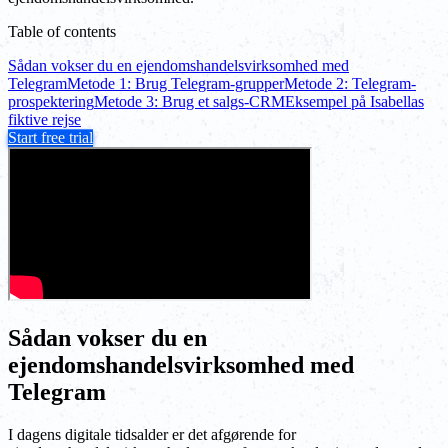
Table of contents
Sådan vokser du en ejendomshandelsvirksomhed med
Telegram
Metode 1: Brug Telegram-grupper
Metode 2: Telegram-
prospektering
Metode 3: Brug et salgs-CRM
Eksempel på Isabellas
fiktive rejse
Start free trial
Sådan vokser du en
ejendomshandelsvirksomhed med
Telegram
I dagens digitale tidsalder er det afgørende for