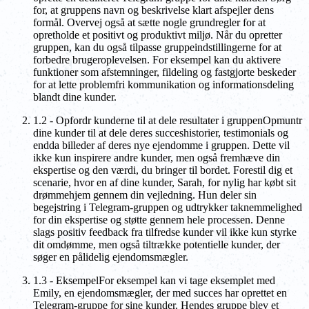
for, at gruppens navn og beskrivelse klart afspejler dens
formål. Overvej også at sætte nogle grundregler for at
opretholde et positivt og produktivt miljø. Når du opretter
gruppen, kan du også tilpasse gruppeindstillingerne for at
forbedre brugeroplevelsen. For eksempel kan du aktivere
funktioner som afstemninger, fildeling og fastgjorte beskeder
for at lette problemfri kommunikation og informationsdeling
blandt dine kunder.
1.2 - Opfordr kunderne til at dele resultater i gruppenOpmuntr
dine kunder til at dele deres succeshistorier, testimonials og
endda billeder af deres nye ejendomme i gruppen. Dette vil
ikke kun inspirere andre kunder, men også fremhæve din
ekspertise og den værdi, du bringer til bordet. Forestil dig et
scenarie, hvor en af dine kunder, Sarah, for nylig har købt sit
drømmehjem gennem din vejledning. Hun deler sin
begejstring i Telegram-gruppen og udtrykker taknemmelighed
for din ekspertise og støtte gennem hele processen. Denne
slags positiv feedback fra tilfredse kunder vil ikke kun styrke
dit omdømme, men også tiltrække potentielle kunder, der
søger en pålidelig ejendomsmægler.
1.3 - EksempelFor eksempel kan vi tage eksemplet med
Emily, en ejendomsmægler, der med succes har oprettet en
Telegram-gruppe for sine kunder. Hendes gruppe blev et