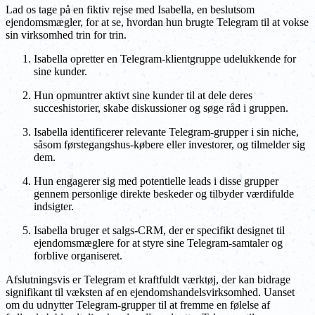
Lad os tage på en fiktiv rejse med Isabella, en beslutsom
ejendomsmægler, for at se, hvordan hun brugte Telegram til at vokse
sin virksomhed trin for trin.
Isabella opretter en Telegram-klientgruppe udelukkende for
sine kunder.
Hun opmuntrer aktivt sine kunder til at dele deres
succeshistorier, skabe diskussioner og søge råd i gruppen.
Isabella identificerer relevante Telegram-grupper i sin niche,
såsom førstegangshus-købere eller investorer, og tilmelder sig
dem.
Hun engagerer sig med potentielle leads i disse grupper
gennem personlige direkte beskeder og tilbyder værdifulde
indsigter.
Isabella bruger et salgs-CRM, der er specifikt designet til
ejendomsmæglere for at styre sine Telegram-samtaler og
forblive organiseret.
Afslutningsvis er Telegram et kraftfuldt værktøj, der kan bidrage
signifikant til væksten af en ejendomshandelsvirksomhed. Uanset
om du udnytter Telegram-grupper til at fremme en følelse af