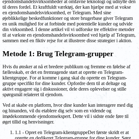
ejendomshandelsvirksomheder at omfavne teknologi og udnytte den
til deres fordel. Et kraftfuldt værktøj, der kan hjælpe med at vokse
en ejendomshandelsvirksomhed, er Telegram. Med sine
øjeblikkelige beskedfunktioner og store brugerbase giver Telegram
en unik mulighed for at forbinde med potentielle kunder og udvide
din virksomhed. I denne artikel vil vi udforske tre effektive metoder
til at vækste en ejendomshandelsvirksomhed ved hjælp af Telegram,
sammen med en fiktiv rejse for at illustrere disse strategier i aktion.
Metode 1: Brug Telegram-grupper
Hvis du ønsker at nå et bredere publikum og fremme en følelse af
fællesskab, er det en fremragende start at oprette en Telegram-
klientgruppe. For at komme i gang skal du oprette en Telegram-
gruppe specifikt for dine kunder. Opfordre dem til at deltage og
aktivt engagere sig i diskussioner, dele deres oplevelser og stille
spørgsmål relateret til ejendom.
Ved at skabe en platform, hvor dine kunder kan interagere med dig
og hinanden, vil du etablere dig selv som en vidende og
imødekommende ejendomsekspert. Dette vil i sidste ende føre til
øget tillid og henvisninger.
1.1 - Opret en Telegram-klientgruppeDet første skridt er at
oprette en dedikeret Telegram-gruppe for dine kunder. Sørg