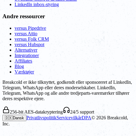
LinkedIn inbox-styring
Andre ressourcer
versus Pipedrive
versus Attio
versus Folk CRM
versus Hubspot
Alternativer
Integrationer
Affiliates
Blog
Værktøjer
Breakcold er ikke tilknyttet, godkendt eller sponsoreret af LinkedIn,
Telegram, WhatsApp eller deres moderselskaber. LinkedIn,
Telegram, WhatsApp og alle andre tredjeparts-varemærker tilhører
deres respektive ejere.
256-bit AES-datakryptering
24/5 support
Privatlivspolitik
Servicevilkår
DPA
©
2026
Breakcold,
🇩🇰
Dansk
Inc.