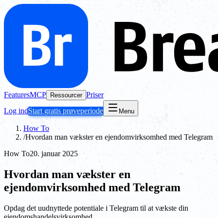
Features
MCP
Priser
Ressourcer
Log ind
Start gratis prøveperiode
Menu
How To
/
Hvordan man vækster en ejendomvirksomhed med Telegram
How To
20. januar 2025
Hvordan man vækster en
ejendomvirksomhed med Telegram
Opdag det uudnyttede potentiale i Telegram til at vækste din
ejendomshandelsvirksomhed.