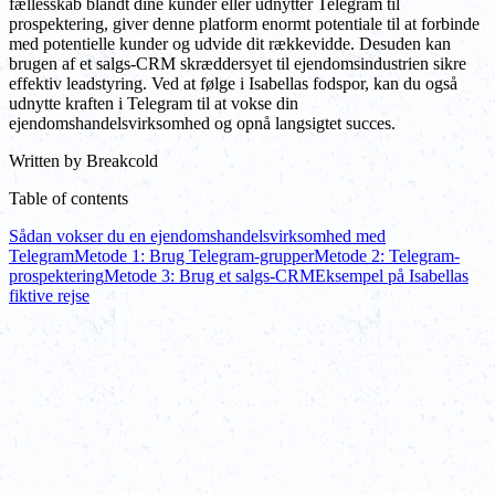
fællesskab blandt dine kunder eller udnytter Telegram til
prospektering, giver denne platform enormt potentiale til at forbinde
med potentielle kunder og udvide dit rækkevidde. Desuden kan
brugen af et salgs-CRM skræddersyet til ejendomsindustrien sikre
effektiv leadstyring. Ved at følge i Isabellas fodspor, kan du også
udnytte kraften i Telegram til at vokse din
ejendomshandelsvirksomhed og opnå langsigtet succes.
Written by
Breakcold
Table of contents
Sådan vokser du en ejendomshandelsvirksomhed med
Telegram
Metode 1: Brug Telegram-grupper
Metode 2: Telegram-
prospektering
Metode 3: Brug et salgs-CRM
Eksempel på Isabellas
fiktive rejse