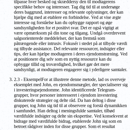
tilpasse hver besked og skræddersy den til modtagerens
specifikke behov og interesser. Tag dig tid til at undersøge
deres baggrund, interesser og relevante oplysninger, der kan
hjælpe dig med at etablere en forbindelse. Ved at vise ægte
interesse og forståelse kan du opbygge rapport og øge
sandsynligheden for et positivt svar. Det er også vigtigt at
være opmærksom på din tone og tilgang. Undgå overdrevent
salgsorienterede meddelelser, der kan fremstå som
påtrængende eller intrusiv. Fokusér i stedet på at tilbyde værdi
og tilbyde assistance. Del relevante ressourcer, indsigter eller
tips, der kan hjælpe modtageren i deres ejendomstræning. Ved
at positionere dig selv som en nyttig ressource kan du
opbygge tillid og troværdighed, hvilket gør det mere
sandsynligt, at modtageren engagerer sig i yderligere samtaler.
2.3 - EksempelFor at illustrere denne metode, lad os overveje
eksemplet med John, en ejendomsmægler, der specialiserer sig
i investeringsejendomme. John identificerede Telegram-
grupper, hvor personer interesseret i ejendom investering
diskuterede strategier og delte råd. Da han deltog i disse
grupper, tog John sig tid til at observere og forstå dynamikken
i samfundet. Han deltog i meningsfulde samtaler, tilbød
værdifulde indsigter og delte sin ekspertise. Ved konsekvent at
bidrage med værdifulde bidrag, etablerede John sig som en
betroet rådgiver inden for disse grupper. Som et resultat