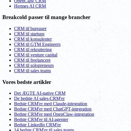
OpenClaw CRM
Hermes AI CRM
Breakcold passer til mange brancher
CRM til bureauer
CRM til startups
CRM til konsulenter
CRM til GTM Engineers
CRM til rekruttering
CRM til venture capital
CRM til freelancere
CRM til solopreneurs
CRM til sales teams
Vores bedste artikler
Det ÆGTE AI-native CRM
De bedste AI sales-CRM'er
Bedste CRM'er med Claude-integration
Bedste CRM'er med ChatGPT-integration
Bedste CRM'er med OpenClaw-integration
Bedste CRM'er til AI-agenter
Bedste LinkedIn CRM'er
14 bedste CRM'er til sales teams